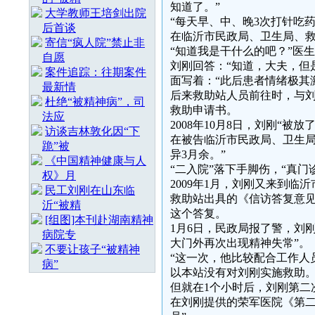
知道了。”
大学教师王培剑出院
“每天早、中、晚3次打针吃
后首谈
在临沂市民政局、卫生局、
寄信“疯人院”禁止非
“知道我是干什么的吧？”医
自愿
刘刚回答：“知道，大夫，但
案件追踪：往期案件
面写着：“此后患者情绪极其
最新情
后来救助站人员前往时，与
杜绝“被精神病”，司
救助申请书。
法应
2008年10月8日，刘刚“被
访谈吉林敦化因“下
在被告临沂市民政局、卫生局
跪”被
异3月余。”
《中国精神健康与人
“二入院”落下手脚伤，“真门诊
权》月
2009年1月，刘刚又来到临
民工刘刚在山东临
救助站出具的《信访答复意见
沂“被精
这个答复。
[组图]本刊赴湖南精神
1月6日，民政局报了警，刘
病院专
大门外再次出现精神失常”。
不要让孩子“被精神
“这一次，他比较配合工作人
病”
以本站没有对刘刚实施救助。
但就在1个小时后，刘刚第二
在刘刚提供的荣军医院《第二