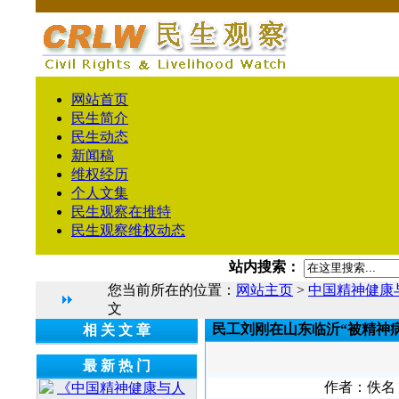
网站首页
民生简介
民生动态
新闻稿
维权经历
个人文集
民生观察在推特
民生观察维权动态
站内搜索：
您当前所在的位置：
网站主页
>
中国精神健康
文
民工刘刚在山东临沂“被精神
相 关 文 章
最 新 热 门
作者：佚名 文
《中国精神健康与人