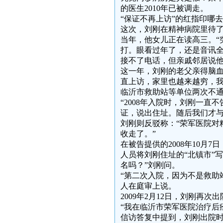
的医生2010年已被调走。
“保证不再上访”的红指印哪
这次，刘刚在精神病院里待了
当年，他女儿正在读高三。“
打。眼看过年了，还是音讯
接不了电话，但亲戚邻居说他
这一年，刘刚的老父亲得脑血
直上访，家里也越来越穷，我
临沂市救助站等单位两次不
“2008年入院时，刘刚一
证，说出住址。随后我们才与
刘刚则反驳称：“荣军医院对
收走了。”
在被告提供的2008年10
人员将刘刚住址的“北镇市”
名吗？”刘刚问。
“第二次入院，因为不是救助
人在庭审上说。
2009年2月12日，刘刚再
“我在临沂市荣军医院治疗后
信访答复中提到，刘刚出院