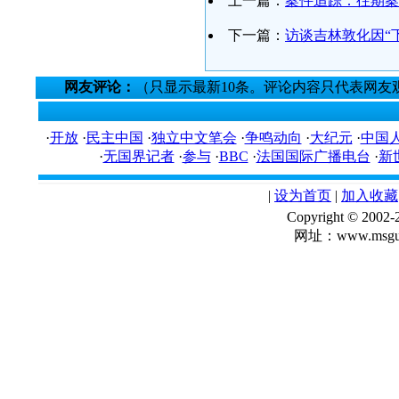
上一篇：
案件追踪：往期案
下一篇：
访谈吉林敦化因“
网友评论：
（只显示最新10条。评论内容只代表网友
·
开放
·
民主中国
·
独立中文笔会
·
争鸣动向
·
大纪元
·
中国
·
无国界记者
·
参与
·
BBC
·
法国国际广播电台
·
新
|
设为首页
|
加入收藏
Copyright © 
网址：www.msgua