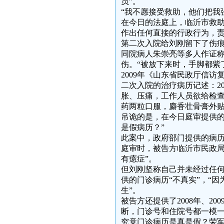
员”。
“我不愿接受救助，他们把我
在今日的法庭上，临沂市救助
作出任何直接的行政行为，责
第二次入院给刘刚留下了伤
同院病人朱崇亮等多人作证称
伤。“被放下来时，手脚都紫
2009年《山东省民政厅信
二次入院的治疗病历记述：2
胀、压痛，工作人员欲给检
药两粒口服，麝香壮骨膏外贴
吊诡的是，在今日庭审提供的
是假病历？”
此案中，政府部门提供的病
庭审时，被告方临沂市民政局
有癔症”。
但刘刚坚称自己并未经过任何
供的门诊病历“不真实”，“
生”。
被告方还提供了2008年、2
断，门诊号和住院号都一模一样，均
究竟门诊病历是真是假？荣