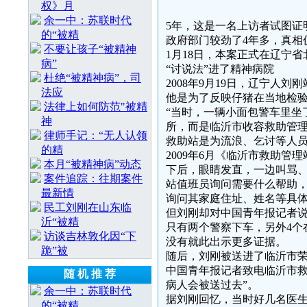
权》月
余一中：苏联时代
5年，这是一名上访者试图证
的“被精
政府部门较劲了4年多，真相
不要让孩子“被精神
1月18日，本案正式在辽宁
病”
“讨说法”进了精神病院
杜绝“被精神病”，司
2008年9月19日，辽宁人
法应
他是为了反映仔猪在当地检验
法律上如何防范"被精
“当时，一辆小面包警车里坐
神
所，而是临沂市收容救助管
律师手记：“无人认领
救助站是为流浪、乞讨等人
的精
2009年6月《临沂市救助
本月“被精神病”动态
下后，眼睛发直，一边叫骂
案件追踪：往期案件
站值班员询问需要什么帮助
最新情
询问其家庭住址、姓名等具体
民工刘刚在山东临
但刘刚却对中国青年报记者说
沂“被精
只有两个警察下车，另外4个
访谈吉林敦化因“下
没有就此出示更多证据。
跪”被
随后，刘刚被送进了临沂市
中国青年报记者致电临沂市救
随 机 推 荐
病人会被送过去”。
余一中：苏联时代
据刘刚回忆，当时好几名医生
的“被精