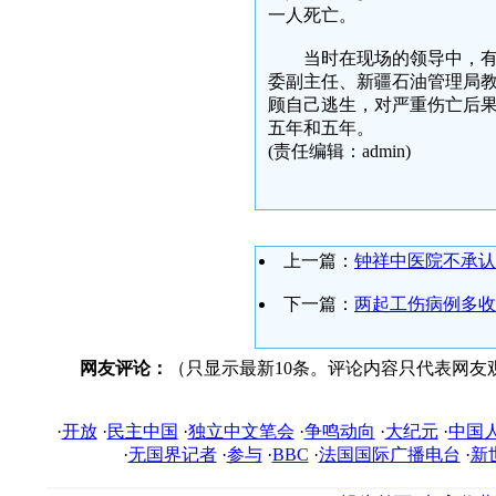
一人死亡。
当时在现场的领导中，有克
委副主任、新疆石油管理局
顾自己逃生，对严重伤亡后
五年和五年。
(责任编辑：admin)
上一篇：
钟祥中医院不承认
下一篇：
两起工伤病例多收
网友评论：
（只显示最新10条。评论内容只代表网友
·
开放
·
民主中国
·
独立中文笔会
·
争鸣动向
·
大纪元
·
中国
·
无国界记者
·
参与
·
BBC
·
法国国际广播电台
·
新