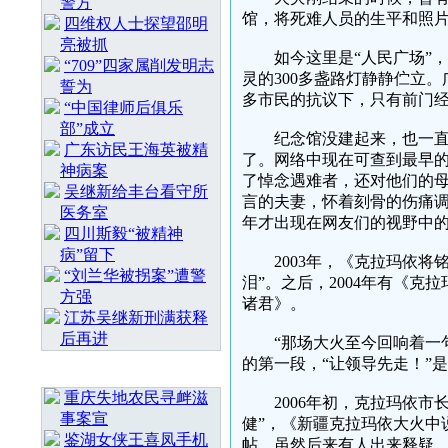
警方
馆，将死难人员的生平和照
四维权人士探望邵明
亮被抓
如今这里是“人民广场”，
“709”四家属削发明志
灵的300多盏路灯静静伫立。
誓为
多市民的抗议下，只有前门
“中国律师后俱乐
部”成立
纪念馆没建起来，也一直没
广东访民王海英被精
了。网络中现在可查到最早的
神病案
了悼念遇难者，还对他们的母
吴继新给丰台看守所
言的夫妻，怀着刻骨的伤痛调离
医务室
年才出现在网友们的视野中
四川斯毅“被精神
病”留下
2003年，《克拉玛依将铭
“刘兰华被拐案”遭警
泪”。之后，2004年有《克
方强
诸君》。
江苏吴继新刑满获释
后再进
“那场大火至今回响着一句话
的第一段，“让领导先走！”
随 机 推 荐
重庆失地农民寻衅滋
2006年初，克拉玛依市长
事案宣
健”，《新疆克拉玛依大火中
鉴湖女侠王喜凤手机
帖，虽然后来有人出来释疑，