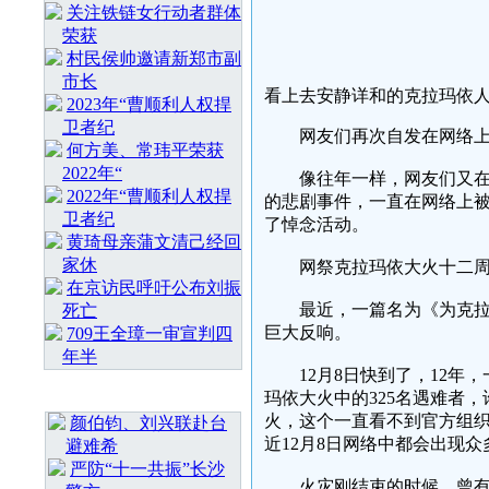
关注铁链女行动者群体
荣获
村民侯帅邀请新郑市副
市长
看上去安静详和的克拉玛依
2023年“曹顺利人权捍
卫者纪
网友们再次自发在网络上祭
何方美、常玮平荣获
2022年“
像往年一样，网友们又在悼
2022年“曹顺利人权捍
的悲剧事件，一直在网络上
卫者纪
了悼念活动。
黄琦母亲蒲文清己经回
家休
网祭克拉玛依大火十二周
在京访民呼吁公布刘振
最近，一篇名为《为克拉玛
死亡
巨大反响。
709王全璋一审宣判四
年半
12月8日快到了，12年，
最 新 热 门
玛依大火中的325名遇难者
火，这个一直看不到官方组
颜伯钧、刘兴联赴台
近12月8日网络中都会出现
避难希
严防“十一共振”长沙
火灾刚结束的时候，曾有报