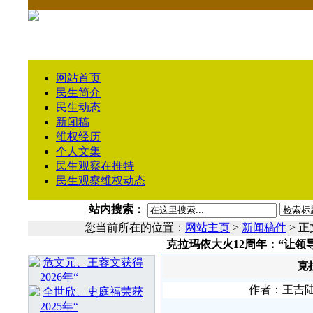
网站首页
民生简介
民生动态
新闻稿
维权经历
个人文集
民生观察在推特
民生观察维权动态
站内搜索：
您当前所在的位置：
网站主页
>
新闻稿件
> 正
克拉玛依大火12周年：“让领
相 关 文 章
危文元、王蓉文获得
克
2026年“
作者：王吉陆 
全世欣、史庭福荣获
2025年“