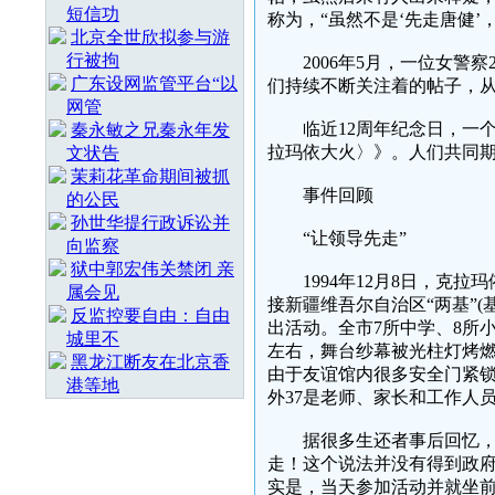
短信功
称为，“虽然不是‘先走唐健’，
北京全世欣拟参与游
行被拘
2006年5月，一位女警察
广东设网监管平台“以
们持续不断关注着的帖子，从
网管
临近12周年纪念日，一个
秦永敏之兄秦永年发
拉玛依大火〉》。人们共同
文状告
茉莉花革命期间被抓
事件回顾
的公民
孙世华提行政诉讼并
“让领导先走”
向监察
狱中郭宏伟关禁闭 亲
1994年12月8日，克拉
属会见
接新疆维吾尔自治区“两基”
反监控要自由：自由
出活动。全市7所中学、8所小
城里不
左右，舞台纱幕被光柱灯烤
黑龙江断友在北京香
由于友谊馆内很多安全门紧锁，
港等地
外37是老师、家长和工作人
据很多生还者事后回忆，当
走！这个说法并没有得到政
实是，当天参加活动并就坐