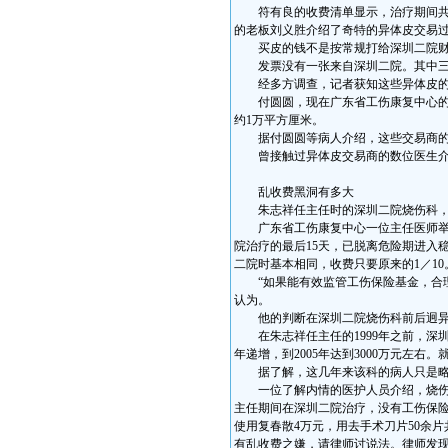
符有良的收费清单显示，治疗期间共有
的老板刘义胜介绍了奇特的异体皮交易
买皮的钱不是按常规打给深圳二院财务
发票没有一张来自深圳二院。其中三张
经多方调查，记者获知这些异体皮的进
付圆圆，现在广东省工伤康复中心的一
约1万平方厘米。
据付圆圆等病人介绍，这些交易商的手
曾接触过异体皮交易商的数位医生介绍
乱收费黑洞有多大
朱志祥任主任时的深圳二院烧伤科，
广东省工伤康复中心一位主任医师举了
院治疗的最后15天，已脱离危险期进入稳
二院时基本相同，收费只要原来的1／10
“如果能有效监管工伤保险基金，合理
认为。
他的判断在深圳二院烧伤科前后迥异
在朱志祥任主任的1999年之前，深圳
年递增，到2005年达到3000万元左右。
据了解，这几年来该科的病人只是略
一位了解内情的医护人员介绍，烧伤科
主任期间在深圳二院治疗，没有工伤保险
使用复春散4万元，用去手术刀片50余片
有乱收费之嫌，请律师讨说法。律师发现