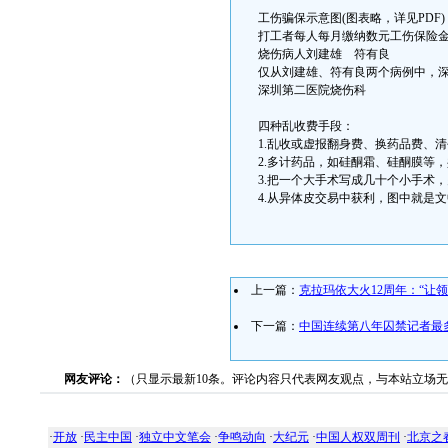
工伤骗保示意图(图表略，详见PDF)
打工者每人每月缴纳数元工伤保险金
烧伤病人刘建雄 符有良
仅从刘建雄、符有良两个病例中，深圳
深圳第二医院烧伤科
四种乱收费手段：
1.乱收或虚报翻身费、换药品费、清
2.多计药品，如硅酮霜、硅酮膜等，
3.把一个大手术写成几十个小手术，
4.从异体皮交易中获利，图中就是文中所
上一篇：
克拉玛依大火12周年：“让
下一篇：
中国连续第八年囚禁记者最
网友评论：
（只显示最新10条。评论内容只代表网友观点，与本站立场
·
开放
·
民主中国
·
独立中文笔会
·
争鸣动向
·
大纪元
·
中国人权双周刊
·
北京之