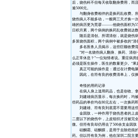
后，烧伤科不但每天收取翻身费用，而且
逾5000元。
与翻身收费相伴的是换药乱收费。所谓
烧伤病人不能多动，一般两三天才换一次
雄的病历更为荒谬———他烧伤面积为55
日积月累，两个病例的换药乱收费就达
随后是清创。所谓清创，就是烧伤病人
多算烧伤面积，两个病例中被多收的“清
多名医务人员揭示，这些巨额收费背
“对一名烧伤病人翻身、换药、清创一次
么正常休息？”一位知情者说。重症病房
必须是医生操作，医生的数量更少。“果
真正可能的操作是：通过在计费电脑
因此，在符有良的收费清单上，仅换药
奇怪的用药记录
在病人身上滥用药品，也是创收、拿
刘建雄病历显示，每次换药时，均被联合
些药品的单价均在80元左右，一次换药即需
刘建雄、符有良到底需不需要用这些药
金因肽，一种作用于烧伤患者的上皮组
二度以下的烧伤中，上皮组织才没被完
微。但符有良却仍用去了500余支金因肽
硅酮霜、硅酮膜，是用于去除疤痕的，
药。但以符有良为例，他在深圳二院主要