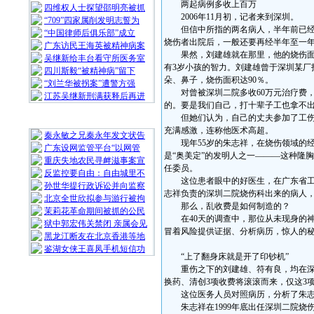
两起病例多收上百万
四维权人士探望邵明亮被抓
2006年11月初，记者来到深圳。
“709”四家属削发明志誓为
但信中所指的两名病人，半年前已经出
“中国律师后俱乐部”成立
烧伤者出院后，一般还要再经半年至一
广东访民王海英被精神病案
果然，刘建雄就在那里，他的烧伤面积
吴继新给丰台看守所医务室
有3岁小孩的智力。刘建雄曾于深圳某厂
四川斯毅“被精神病”留下
朵、鼻子，烧伤面积达90％。
“刘兰华被拐案”遭警方强
对曾被深圳二院多收60万元治疗费，刘
江苏吴继新刑满获释后再进
的。要是我们自己，打十辈子工也拿不出
但她们认为，自己的丈夫参加了工伤保
随 机 推 荐
充满感激，连称他医术高超。
秦永敏之兄秦永年发文状告
现年55岁的朱志祥，在烧伤领域的经历
广东设网监管平台“以网管
是“奥美定”的发明人之一———这种隆
重庆失地农民寻衅滋事案宣
任委员。
反监控要自由：自由城里不
这位患者眼中的好医生，在广东省工伤
孙世华提行政诉讼并向监察
志祥负责的深圳二院烧伤科出来的病人
北京全世欣拟参与游行被拘
那么，乱收费是如何制造的？
茉莉花革命期间被抓的公民
在40天的调查中，那位从未现身的神
狱中郭宏伟关禁闭 亲属会见
冒着风险提供证据、分析病历，惊人的
黑龙江断友在北京香港等地
鉴湖女侠王喜凤手机短信功
“上了翻身床就是开了印钞机”
重伤之下的刘建雄、符有良，均在深圳
换药、清创3项收费将滚滚而来，仅这3
这位医务人员对照病历，分析了朱志
朱志祥在1999年底出任深圳二院烧伤