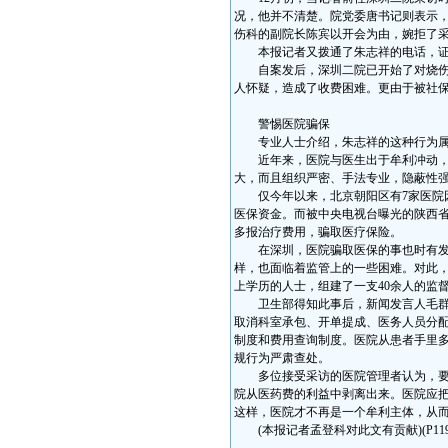
况，他并不清楚。院党委唐书记则表示
伤科的副院长陈宾以开会为由，婉拒了
本报记者又拨通了朱志祥的电话，证实
自案发后，深圳二院已开始了对烧伤科
人怀疑，造成了收费困难。更由于被社
警惕医院骗保
专业人士介绍，朱志祥的这种行为属
近年来，医院与医生出于牟利冲动，骗
大，而且组织严密、手法专业，隐蔽性强
仅今年以来，北京朝阳区有7家医院因
医保资金。而被中央电视台曝光的陕西
多报治疗费用，骗取医疗保险。
在深圳，医院骗取医保的事也时有发生
样，也面临着监管上的一些困难。对此
上学历的人士，组建了一支40余人的监
卫生部得知此事后，新闻发言人毛群安
取消科室承包、开单提成、医务人员分
制度和费用查询制度。医院从患者手里
规行为严肃查处。
多位接受采访的医院管理者认为，要切
院从医药费的利益中剥离出来。医院应把
这样，医院才不再是一个牟利主体，从
(本报记者孟登科对此文有贡献)(P1191