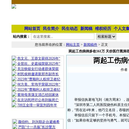
网站首页
民生简介
民生动态
新闻稿
维权经历
个人文
站内搜索：
您当前所在的位置：
网站主页
>
新闻稿件
> 正文
两起工伤病例多收161万 天价医疗黑洞
相 关 文 章
危文元、王蓉文获得2026年“
两起工伤病
全世欣、史庭福荣获2025年“
关注铁链女行动者群体荣获
作者：
村民侯帅邀请新郑市副市长
2023年“曹顺利人权捍卫者纪
何方美、常玮平荣获2022年“
2022年“曹顺利人权捍卫者纪
黄琦母亲蒲文清己经回家休
举报信执著地飞到《南方周末》，连续
在京访民呼吁公布刘振死亡
“深圳市第二人民医院烧伤科原主任朱志
709王全璋一审宣判四年半
称，“而在近4年来，他巧立名目，吞噬
最 新 热 门
举报信后只留下一个手机号。本报记者
信：“如果你有足够的坚持与勇气，就可
颜伯钧、刘兴联赴台避难希
严防“十一共振”长沙警方