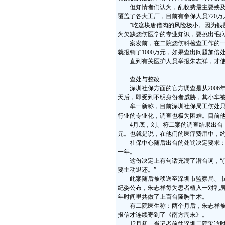
但知情者们认为，乱收费最主要殃及的
覆盖了各大工厂，目前有参保人员720
“吃这块唐僧肉的风险极小。因为钱是
为欠缺烧伤医学的专业知识，要挑出毛病
案发前，在二院烧伤科检查工作的一位
就报销了1000万元，如果查出问题加倍处
直到有关医护人员举报朱志祥，才使
查处与整改
深圳社保方面的官方调查是从2006
天后，即受到不明身份者威胁，其小车
牟一新称，目前深圳社保局工伤处只有
行业的专业化，调查也极为困难。目前
4月底，刘、符二案的调查结果出台：在
元。也就是说，在他们的医疗费用中，
社保中心随后出台的处罚决定要求：深
一年。
这份决定上有句话充满了潜台词，“(
要主动退还。”
此案随后被移送至深圳市监察局、市纪
纪委公布，朱志祥每为患者植入一对乳房
年时间里共做了上百台隆胸手术。
有二院医生称：两个月后，朱志祥被解
报信才连续寄到了《南方周末》。
12月初，当记者前往深圳二院采访时