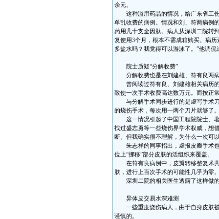
余元。
这种滥用药品的情况，给广东省工伤康
单乱收费的病例。情况和刘、符两病例的
药用几十支金因肽。病人从深圳二院转
复使用3个月，根本不需成箱购买。病历
多盐水吗？我觉得可以游泳了。”他调侃
院士质疑“分解收费”
分解收费也是在刘建雄、符有良两病
曾阅读过符有良、刘建雄相关病历的一
致使一次手术收费高达数万元。而按正常收
与分解手术同步进行的是虚写手术刀片。
的烧伤手术，每次用一两个刀片就够了
这一情况引起了中国工程院院士、著名
找过盛志勇等一些烧伤界学术权威，想借
断。但我确实很不理解，为什么一次可以
朱志祥的同事指出，虚报皮瓣手术也是
位上“挪移”部分皮肤的活组织来覆盖。
在符有良病例中，皮瓣转移整复术共进行
肤，进行上百次手术的可能性几乎为零
深圳二院的相关医生透露了这样做的原
异体皮交易水深难测
一些重度烧伤病人，由于自身皮肤被严
谨慎的。