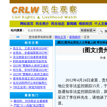
网站首页
民生简介
民生动态
新闻稿
维权经历
个人文
站内搜索：
您当前所在的位置：
网站主页
>
新闻稿件
> 正文
[图文]贵州众异议人士再被上岗 李任科
相 关 文 章
危文元、王蓉文获得2026年“
[图文]
全世欣、史庭福荣获2025年“
关注铁链女行动者群体荣获
作者：
村民侯帅邀请新郑市副市长
2023年“曹顺利人权捍卫者纪
何方美、常玮平荣获2022年“
2022年“曹顺利人权捍卫者纪
黄琦母亲蒲文清己经回家休
2012年4月24日凌晨
在京访民呼吁公布刘振死亡
地公安非法监控跟踪15天，
709王全璋一审宣判四年半
急通知非法监控跟踪依旧，原
最 新 热 门
采访了李任科先生，请他谈
颜伯钧、刘兴联赴台避难希
道。
严防“十一共振”长沙警方