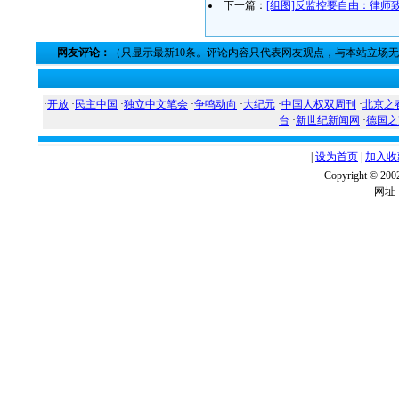
下一篇：
[组图]反监控要自由：律师
网友评论：
（只显示最新10条。评论内容只代表网友观点，与本站立场
·
开放
·
民主中国
·
独立中文笔会
·
争鸣动向
·
大纪元
·
中国人权双周刊
·
北京之
台
·
新世纪新闻网
·
德国之
|
设为首页
|
加入收
Copyright ©
网址：w