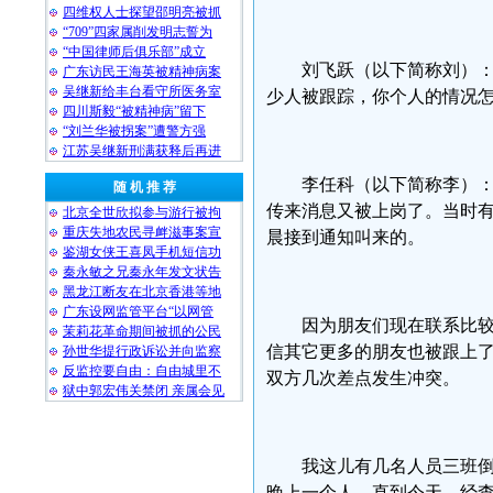
四维权人士探望邵明亮被抓
“709”四家属削发明志誓为
“中国律师后俱乐部”成立
刘飞跃（以下简称刘）：
广东访民王海英被精神病案
吴继新给丰台看守所医务室
少人被跟踪，你个人的情况
四川斯毅“被精神病”留下
“刘兰华被拐案”遭警方强
江苏吴继新刑满获释后再进
李任科（以下简称李）：
随 机 推 荐
传来消息又被上岗了。当时有
北京全世欣拟参与游行被拘
重庆失地农民寻衅滋事案宣
晨接到通知叫来的。
鉴湖女侠王喜凤手机短信功
秦永敏之兄秦永年发文状告
黑龙江断友在北京香港等地
广东设网监管平台“以网管
因为朋友们现在联系比
茉莉花革命期间被抓的公民
信其它更多的朋友也被跟上
孙世华提行政诉讼并向监察
反监控要自由：自由城里不
双方几次差点发生冲突。
狱中郭宏伟关禁闭 亲属会见
我这儿有几名人员三班
晚上一个人。直到今天，经