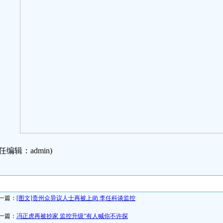
任编辑：admin)
一篇：
[图文]贵州众异议人士再被上岗 李任科谈监控
一篇：
冯正虎再被抄家 监控升级“有人喊你不许探