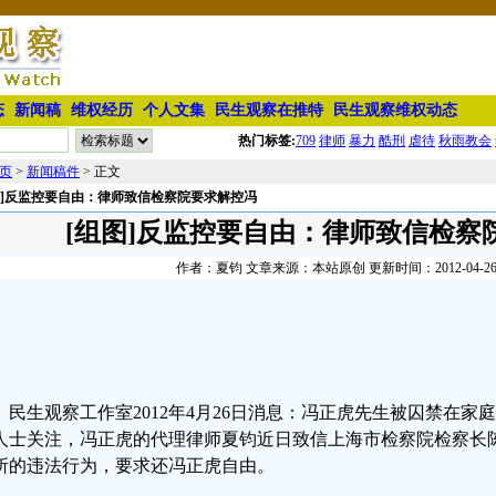
态
新闻稿
维权经历
个人文集
民生观察在推特
民生观察维权动态
热门标签:
709
律师
暴力
酷刑
虐待
秋雨教会
页
>
新闻稿件
> 正文
图]反监控要自由：律师致信检察院要求解控冯
[组图]反监控要自由：律师致信检察
作者：夏钧 文章来源：本站原创 更新时间：2012-04-26 1
民生观察工作室2012年4月26日消息：冯正虎先生被囚禁在家
人士关注，冯正虎的代理律师夏钧近日致信上海市检察院检察长
所的违法行为，要求还冯正虎自由。