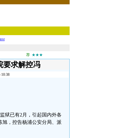
test
荐
★★★
院要求解控冯
0:38
庭监狱已有2月，引起国内外各
陈旭，控告杨浦公安分局、派