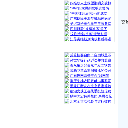
四维权人士探望邵明亮被抓
“709”四家属削发明志誓为
“中国律师后俱乐部”成立
广东访民王海英被精神病案
交
吴继新给丰台看守所医务室
四川斯毅“被精神病”留下
“刘兰华被拐案”遭警方强
江苏吴继新刑满获释后再进
随 机 推 荐
反监控要自由：自由城里不
孙世华提行政诉讼并向监察
秦永敏之兄秦永年发文状告
茉莉花革命期间被抓的公民
广东设网监管平台“以网管
重庆失地农民寻衅滋事案宣
黑龙江断友在北京香港等地
鉴湖女侠王喜凤手机短信功
狱中郭宏伟关禁闭 亲属会见
北京全世欣拟参与游行被拘