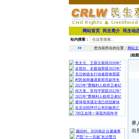
网站首页
民生简介
民生动
站内搜索：
您当前所在的位置：
网站主
[组
相 关 文 章
危文元、王蓉文获得2026年“
全世欣、史庭福荣获2025年“
关注铁链女行动者群体荣获
村民侯帅邀请新郑市副市长
2023年“曹顺利人权捍卫者纪
何方美、常玮平荣获2022年“
2022年“曹顺利人权捍卫者纪
黄琦母亲蒲文清己经回家休
在京访民呼吁公布刘振死亡
709王全璋一审宣判四年半
界
最 新 热 门
出
颜伯钧、刘兴联赴台避难希
严防“十一共振”长沙警方