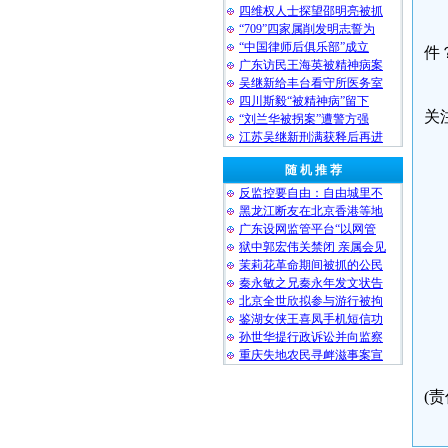
四维权人士探望邵明亮被抓
“709”四家属削发明志誓为
“中国律师后俱乐部”成立
件
广东访民王海英被精神病案
吴继新给丰台看守所医务室
四川斯毅“被精神病”留下
关
“刘兰华被拐案”遭警方强
江苏吴继新刑满获释后再进
随 机 推 荐
反监控要自由：自由城里不
黑龙江断友在北京香港等地
广东设网监管平台“以网管
狱中郭宏伟关禁闭 亲属会见
茉莉花革命期间被抓的公民
秦永敏之兄秦永年发文状告
北京全世欣拟参与游行被拘
鉴湖女侠王喜凤手机短信功
孙世华提行政诉讼并向监察
重庆失地农民寻衅滋事案宣
(责