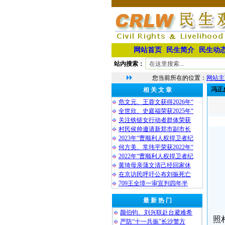
网站首页
民生简介
民生动
站内搜索：
您当前所在的位置：
网站主
冯正
相 关 文 章
危文元、王蓉文获得2026年“
全世欣、史庭福荣获2025年“
关注铁链女行动者群体荣获
村民侯帅邀请新郑市副市长
2023年“曹顺利人权捍卫者纪
何方美、常玮平荣获2022年“
2022年“曹顺利人权捍卫者纪
黄琦母亲蒲文清己经回家休
在京访民呼吁公布刘振死亡
709王全璋一审宣判四年半
最 新 热 门
颜伯钧、刘兴联赴台避难希
照
严防“十一共振”长沙警方