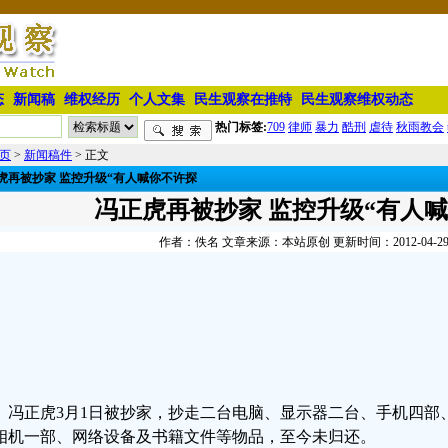
态
新闻稿
维权经历
个人文集
民生观察在推特
民生观察维权动态
热门标签:
709
律师
暴力
酷刑
虐待
秋雨教会
页
>
新闻稿件
> 正文
虎再被抄家 监控升级“有人喊你不许探
冯正虎再被抄家 监控升级“有人
作者：佚名 文章来源：本站原创 更新时间：2012-04-29 1
冯正虎3月1日被抄家，抄走二台电脑、显示器二台、手机四部
相机一部、网络设备及书籍文件等物品，至今未归还。