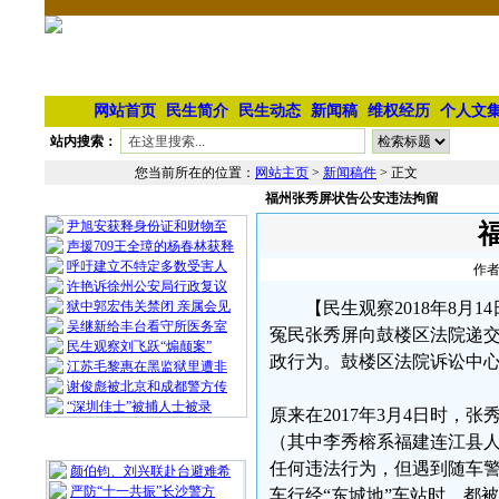
网站首页
民生简介
民生动态
新闻稿
维权经历
个人文
站内搜索：
您当前所在的位置：
网站主页
>
新闻稿件
> 正文
福州张秀屏状告公安违法拘留
相 关 文 章
尹旭安获释身份证和财物至
声援709王全璋的杨春林获释
呼吁建立不特定多数受害人
作者
许艳诉徐州公安局行政复议
狱中郭宏伟关禁闭 亲属会见
【民生观察2018年8月1
吴继新给丰台看守所医务室
冤民张秀屏向鼓楼区法院递
民生观察刘飞跃“煽颠案”
政行为。鼓楼区法院诉讼中
江苏毛黎惠在黑监狱里遭非
谢俊彪被北京和成都警方传
“深圳佳士”被捕人士被录
原来在2017年3月4日时
（其中李秀榕系福建连江县人
最 新 热 门
任何违法行为，但遇到随车警
颜伯钧、刘兴联赴台避难希
严防“十一共振”长沙警方
车行经“东城地”车站时，都