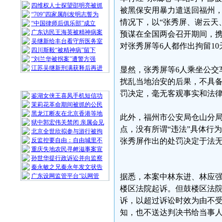
四维权人士探望邵明亮被抓
被黑保安用暴力遣送回福州，
“709”四家属削发明志誓为
情况下，以“张秀屏、谢云天
“中国律师后俱乐部”成立
广东访民王海英被精神病案
预谋在全国两会召开期间，携
吴继新给丰台看守所医务室
对张秀屏等6人都作出拘留1
四川斯毅“被精神病”留下
“刘兰华被拐案”遭警方强
江苏吴继新刑满获释后再进
显然，张秀屏等6人乘坐公交
扰乱当地治安的后果，不具备
随 机 推 荐
罚决定，毫无客观事实和法
鉴湖女侠王喜凤手机短信功
茉莉花革命期间被抓的公民
黑龙江断友在北京香港等地
此外，福州市公安局仓山分局
狱中郭宏伟关禁闭 亲属会见
点，没有所谓“违法”具体行
北京全世欣拟参与游行被拘
反监控要自由：自由城里不
张秀屏作出的处罚决定于法
重庆失地农民寻衅滋事案宣
孙世华提行政诉讼并向监察
秦永敏之兄秦永年发文状告
广东设网监管平台“以网管
据悉，本案中林东进、林应
楼区法院起诉。但鼓楼区法
诉，以超过诉讼时效为由不
知，也不送达判决书给当事