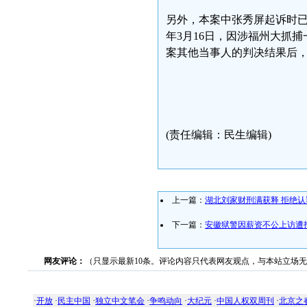
另外，本案中张秀屏起诉时已
年3月16日，因涉福州大抓捕
案其他当事人的判决结果后
(责任编辑：民生编辑)
上一篇：
湖北刘家财刑满获释 拒绝认
下一篇：
安徽狱警因薪资不公上访遭
网友评论：
（只显示最新10条。评论内容只代表网友观点，与本站立场
·
开放
·
民主中国
·
独立中文笔会
·
争鸣动向
·
大纪元
·
中国人权双周刊
·
北京之