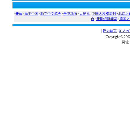
·
开放
·
民主中国
·
独立中文笔会
·
争鸣动向
·
大纪元
·
中国人权双周刊
·
北京之
台
·
新世纪新闻网
·
德国之
|
设为首页
|
加入收
Copyright ©
网址：w