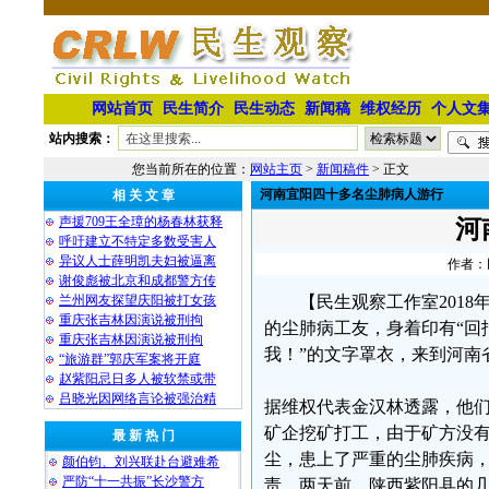
网站首页
民生简介
民生动态
新闻稿
维权经历
个人文
站内搜索：
您当前所在的位置：
网站主页
>
新闻稿件
> 正文
河南宜阳四十多名尘肺病人游行
相 关 文 章
声援709王全璋的杨春林获释
河
呼吁建立不特定多数受害人
异议人士薛明凯夫妇被逼离
作者：民
谢俊彪被北京和成都警方传
兰州网友探望庆阳被打女孩
【民生观察工作室2018
重庆张吉林因演说被刑拘
的尘肺病工友，身着印有“回
重庆张吉林因演说被刑拘
我！”的文字罩衣，来到河南
“旅游群”郭庆军案将开庭
赵紫阳忌日多人被软禁或带
吕晓光因网络言论被强治精
据维权代表金汉林透露，他
矿企挖矿打工，由于矿方没
最 新 热 门
尘，患上了严重的尘肺疾病
颜伯钧、刘兴联赴台避难希
严防“十一共振”长沙警方
责。两天前，陕西紫阳县的