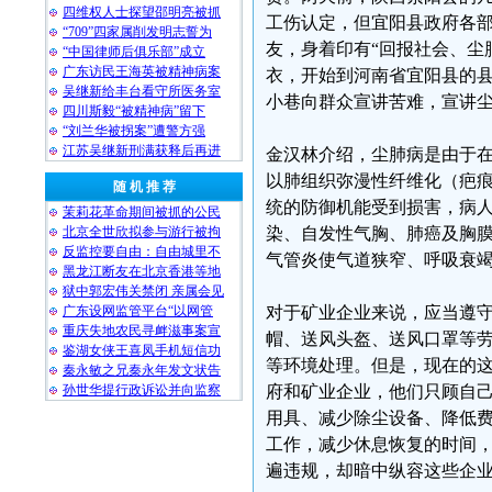
四维权人士探望邵明亮被抓
工伤认定，但宜阳县政府各部
“709”四家属削发明志誓为
友，身着印有“回报社会、尘
“中国律师后俱乐部”成立
广东访民王海英被精神病案
衣，开始到河南省宜阳县的
吴继新给丰台看守所医务室
小巷向群众宣讲苦难，宣讲
四川斯毅“被精神病”留下
“刘兰华被拐案”遭警方强
江苏吴继新刑满获释后再进
金汉林介绍，尘肺病是由于
以肺组织弥漫性纤维化（疤
随 机 推 荐
统的防御机能受到损害，病
茉莉花革命期间被抓的公民
北京全世欣拟参与游行被拘
染、自发性气胸、肺癌及胸
反监控要自由：自由城里不
气管炎使气道狭窄、呼吸衰
黑龙江断友在北京香港等地
狱中郭宏伟关禁闭 亲属会见
广东设网监管平台“以网管
对于矿业企业来说，应当遵
重庆失地农民寻衅滋事案宣
帽、送风头盔、送风口罩等
鉴湖女侠王喜凤手机短信功
等环境处理。但是，现在的
秦永敏之兄秦永年发文状告
孙世华提行政诉讼并向监察
府和矿业企业，他们只顾自
用具、减少除尘设备、降低
工作，减少休息恢复的时间
遍违规，却暗中纵容这些企