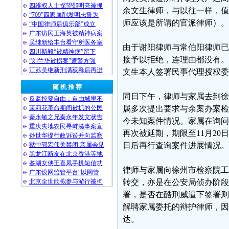
四维权人士探望邵明亮被抓
余文生律师，与以往一样，值
“709”四家属削发明志誓为
师应该是所谓的官派律师）。
“中国律师后俱乐部”成立
广东访民王海英被精神病案
吴继新给丰台看守所医务室
由于谢阳律师与常伯阳律师已
四川斯毅“被精神病”留下
接予以拒绝，连理由都没有。
“刘兰华被拐案”遭警方强
江苏吴继新刑满获释后再进
文生本人签署民事代理授权委
随 机 推 荐
同日下午，律师与家属去到徐
反监控要自由：自由城里不
茉莉花革命期间被抓的公民
属多次提出要求与余案办案检
秦永敏之兄秦永年发文状告
今未知案件情况。家属在询问
重庆失地农民寻衅滋事案宣
再次被延期，期限至11月20
孙世华提行政诉讼并向监察
狱中郭宏伟关禁闭 亲属会见
日后再行查询案件进展情况。
黑龙江断友在北京香港等地
鉴湖女侠王喜凤手机短信功
律师与家属向徐州市检察院工
广东设网监管平台“以网管
北京全世欣拟参与游行被拘
转交，亦是在公安局侦办阶段
署，是否在酷刑威逼下签署则
解聘家属委托的辩护律师，因
达。