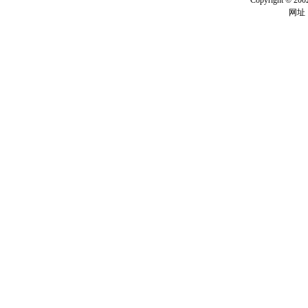
Copyright ©
网址：w