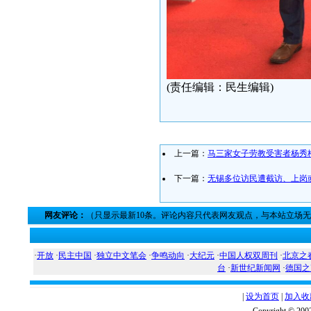
(责任编辑：民生编辑)
上一篇：
马三家女子劳教受害者杨秀
下一篇：
无锡多位访民遭截访、上岗
网友评论：
（只显示最新10条。评论内容只代表网友观点，与本站立场
·
开放
·
民主中国
·
独立中文笔会
·
争鸣动向
·
大纪元
·
中国人权双周刊
·
北京之
台
·
新世纪新闻网
·
德国之
|
设为首页
|
加入收