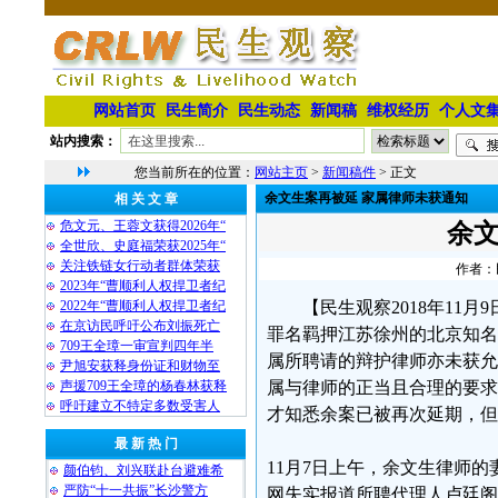
网站首页
民生简介
民生动态
新闻稿
维权经历
个人文
站内搜索：
您当前所在的位置：
网站主页
>
新闻稿件
> 正文
余文生案再被延 家属律师未获通知
相 关 文 章
危文元、王蓉文获得2026年“
余文
全世欣、史庭福荣获2025年“
关注铁链女行动者群体荣获
作者：民
2023年“曹顺利人权捍卫者纪
2022年“曹顺利人权捍卫者纪
【民生观察2018年11
在京访民呼吁公布刘振死亡
罪名羁押江苏徐州的北京知名
709王全璋一审宣判四年半
属所聘请的辩护律师亦未获允
尹旭安获释身份证和财物至
声援709王全璋的杨春林获释
属与律师的正当且合理的要求
呼吁建立不特定多数受害人
才知悉余案已被再次延期，但
最 新 热 门
11月7日上午，余文生律师
颜伯钧、刘兴联赴台避难希
严防“十一共振”长沙警方
网失实报道所聘代理人卢廷阁