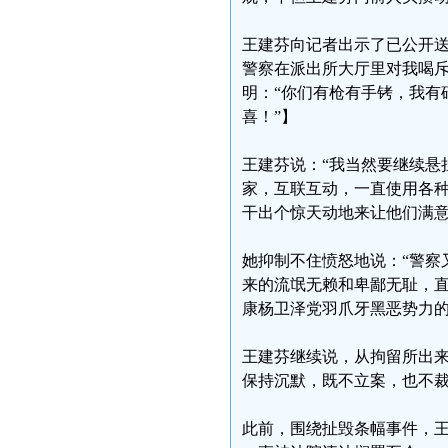
王建芬向记者出示了已公开
警察在派出所大厅里对我喝斥
明：“你们有枪有手铐，我有
喜！”】
王建芬说：“我当然要继续悬
家，互联互动，一直使用各
干出个惊天动地来让他们满意
她抑制不住愤怒地说：“警察
来的流氓无赖和卑鄙无耻，直
康杨卫泽党羽爪牙黑恶势力的
王建芬继续说，从拘留所出
保持沉默，既不立案，也不
此前，围绕扯毁条幅事件，