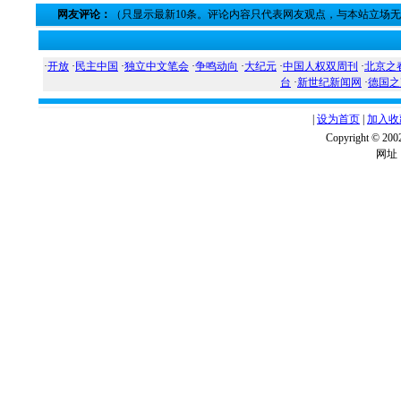
网友评论：
（只显示最新10条。评论内容只代表网友观点，与本站立场
·
开放
·
民主中国
·
独立中文笔会
·
争鸣动向
·
大纪元
·
中国人权双周刊
·
北京之
台
·
新世纪新闻网
·
德国之
|
设为首页
|
加入收
Copyright ©
网址：w