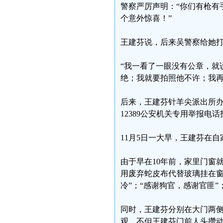
警察严厉声明：“你们有枪有
个意外惊喜！”
王建芬说，后来吴警察给她
“我一看了一眼没有公章，就
绝；我就要拍照他不许；我再
后来，王建芬针羊尖派出所
12389公安机关专用举报电
11月5日一大早，王建芬在
由于早在10年前，家里门窗
用废弃蛇皮布代替玻璃挂在窗
冷”；“感谢狗官，感谢官匪”
同时，王建芬分别在大门两侧
观，不但王建芬门前人头攒