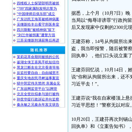
四维权人士探望邵明亮被抓
“709”四家属削发明志誓为
据悉，上个月（10月7日）
“中国律师后俱乐部”成立
广东访民王海英被精神病案
当局以“侮辱诽谤罪”行政拘留
吴继新给丰台看守所医务室
后又发现家中仅剩的2300
四川斯毅“被精神病”留下
“刘兰华被拐案”遭警方强
江苏吴继新刑满获释后再进
王建芬称，14号从拘留所出
盗，我当即报警，随后被警
随 机 推 荐
回执单》，他们口头说立案
茉莉花革命期间被抓的公民
鉴湖女侠王喜凤手机短信功
黑龙江断友在北京香港等地
王建芬回忆说，10月14日
反监控要自由：自由城里不
说“你刚从拘留所出来，还不
重庆失地农民寻衅滋事案宣
狱中郭宏伟关禁闭 亲属会见
习近平去！”。
广东设网监管平台“以网管
北京全世欣拟参与游行被拘
王建芬说“我在自家楼顶上悬
孙世华提行政诉讼并向监察
秦永敏之兄秦永年发文状告
习近平思想！”警察无以对应
10月20日，王建芬再次到
回执单》和《立案告知书》，又