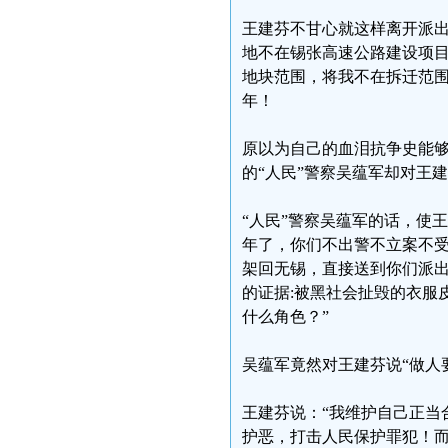
王建芬不甘心就这样离开派出
地不在锡张高速公路建设项
地块范围，将我不在拆迁范
年！
原以为自己的血泪抗争史能
的“人民”警察吴蕴军却对王
“人民”警察吴蕴军的话，使
年了，你们不出警不立案不
架回无锡，直接送到你们派出
的证据:被黑社会扯毁的衣服
什么角色？”
吴蕴军竟然对王建芬说“做人
王建芬说：“我维护自己正当
护恶，打击人民保护罪犯！而