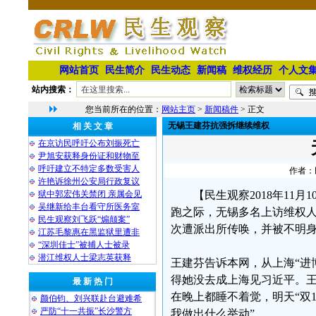
网站首页
民生简介
民生动态
新闻稿
维权经历
个人文
站内搜索：
您当前所在的位置：
网站主页
>
新闻稿件
> 正文
无锡王建芬抗强拆继续维权
相 关 文 章
在京访民呼吁公布刘振死亡
尹旭安获释身份证和财物至
呼吁建立不特定多数受害人
作者：民
许艳诉徐州公安局行政复议
狱中郭宏伟关禁闭 亲属会见
【民生观察2018年11
吴继新给丰台看守所医务室
跑之际，无锡多名上访维权
民生观察刘飞跃“煽颠案”
次遭派出所传唤，并被不明
江苏毛黎惠在黑监狱里遭非
“深圳佳士”被捕人士被录
潜江维权人士梁志英获释
王建芬告诉本网，从上海“进
得她没去成上海见习近平。王
最 新 热 门
在晚上都睡不着觉，明天“双
颜伯钧、刘兴联赴台避难希
严防“十一共振”长沙警方
我做出什么举动”。