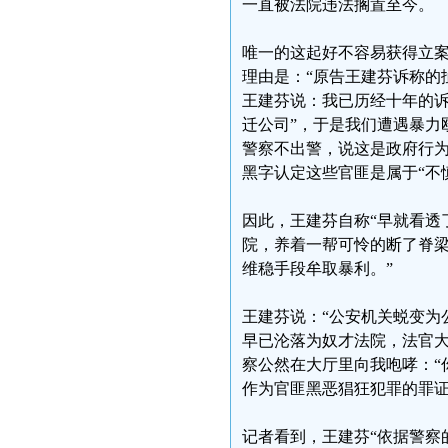
一直被法院违法搁置至今。
唯一的这起好不容易获得立案
理由是：“原告王建芬诉称的
王建芬说：我已历经十年的诉
迁公司”，于是我们遭遇暴力
警察不出警，说这是政府行
黑字认定这些官匪是属于“不
因此，王建芬自称“早就看透
院，养着一帮可怜的断了脊
维稳手段牟取暴利。”
王建芬说：“公安机关蜕变为
早已沦落为奴才法院，法官
察公然在大厅里向我咆哮：“
作为官匪黑恶猖狂犯罪的罪证
记者看到，王建芬“依据警察