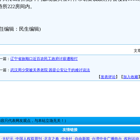
待所222房间内。
责任编辑：民生编辑)
文
一篇：
辽宁省旅顺口近百农民工政府讨薪遭殴打
一篇：
武汉周少荣被关养老院 因是公安让干的难讨说法
【
发表评论
】【
加入收藏
内容只代表网友观点，与本站立场无关！）
友情链接
·
大纪元
·
中国人权双周刊
·
北京之春
·
中央社
·
自由新闻
·
台湾中央广播电台
·
权利运动