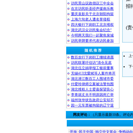
访民景山议政倡议三中全会
招
在京访民听圣经声援南乐教
重庆袁影关于北京朝阳拘留
上海六旬老人遭名誉侵权
四大银行下岗职工北京维权
(
湖北武汉众访民集会纪念“
今明两天我们一起聚焦泉城
访民举牌要求代表访民参加
随 机 推 荐
上
数百农行下岗职工继续请愿
访民联署吁信访“清仓见底
下
湖北伍立娟举报工银前董事
无锡413沈愛斌等人案件将开
湖北潜江数百工人围堵市委
付爱玲律师立案被法警包围
湖北维权人士爱嘉探望良心
李青就丈夫不明原因死亡举
福州张华状告政府公安却不
因一元车票被拘留的辽宁退
网友评论：
（只显示最新10条。评论
·
开放
·
民主中国
·
独立中文笔会
·
争鸣动向