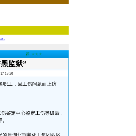
test
荐
★★★
黑监狱”
13:30
的一名职工，因工伤问题而上访
工伤鉴定中心鉴定工伤等级后，
押。
0米的原湖北荆襄化工集团西区