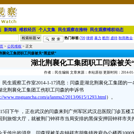
态
新闻稿
维权经历
个人文集
民生观察在推特
民生观察维权动态
热门标签:
709
律师
暴力
酷刑
虐待
秋雨教会
页
>
公民维权
> 正文
荆襄化工集团职工闫森被关“黑监狱”
湖北荆襄化工集团职工闫森被关“
作者：民生编辑 文章来源：本站原创 更新时间：2014-01-17 
民生观察工作室2014-1-17消息：闫森是湖北荆襄化工集团
湖北荆襄化工集团工伤职工闫森的申诉书
p://www.msguancha.com/a/lanmu2/2013/0615/1293.html
）。
月15日下午 ，正在武汉的闫森来到广州军区武汉总医院门诊五楼
回到旅馆大厅，就被荆门钟祥市当局安排的黑保安押回钟祥市关
今天传出的消息，闫森现被关在钟祥市胡集镇政府办公楼西100