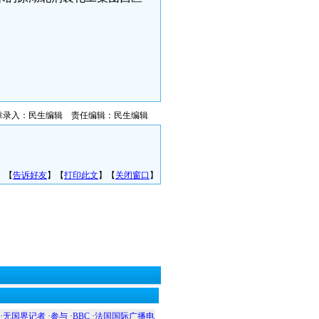
章录入：民生编辑 责任编辑：民生编辑
】【
告诉好友
】【
打印此文
】【
关闭窗口
】
·
无国界记者
·
参与
·
BBC
·
法国国际广播电