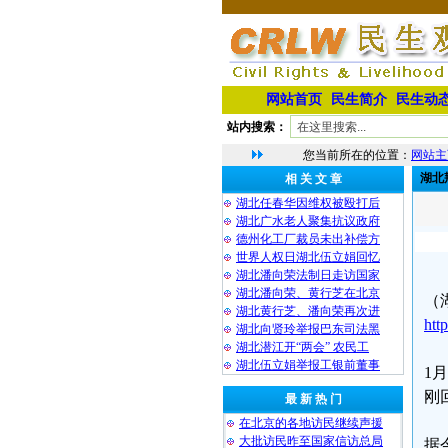
网站首页
民生简介
民生动
站内搜索：
您当前所在的位置：
网站主
湖北
相 关 文 章
湖北任春华因维权被殴打后
湖北广水老人聚集抗议政府
德州化工厂裁员未出补偿方
世界人权日湖北伍立娟回忆
湖北潘向荣法制日走访国家
湖北潘向荣、黄行芝在北京
（
湖北黄行芝、潘向荣再次进
htt
湖北向贤玲举报巴东司法黑
湖北潜江开“两会” 农民工
湖北伍立娟举报工银前董事
1
刚
最 新 热 门
在北京的各地访民继续声援
大批访民昨至国家信访总局
据