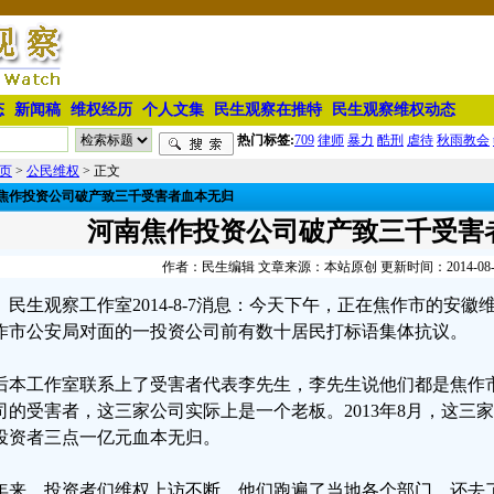
态
新闻稿
维权经历
个人文集
民生观察在推特
民生观察维权动态
热门标签:
709
律师
暴力
酷刑
虐待
秋雨教会
页
>
公民维权
> 正文
焦作投资公司破产致三千受害者血本无归
河南焦作投资公司破产致三千受害
作者：民生编辑 文章来源：本站原创 更新时间：2014-08-07 
民生观察工作室2014-8-7消息：今天下午，正在焦作市的安
作市公安局对面的一投资公司前有数十居民打标语集体抗议。
后本工作室联系上了受害者代表李先生，李先生说他们都是焦作市
司的受害者，这三家公司实际上是一个老板。2013年8月，这三家
投资者三点一亿元血本无归。
年来，投资者们维权上访不断，他们跑遍了当地各个部门，还去了