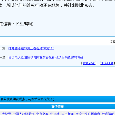
款，所以他们的维权行动还在继续，并计划到北京去。
责任编辑：民生编辑)
文
一篇：
律师团今在郑州三看会见“六君子”
一篇：
民运老人欧阳经华与网友穿文化衫 抗议当局迫害郭飞雄
【
发表评论
】【
加入收藏
内容只代表网友观点，与本站立场无关！）
友情链接
·
大纪元
·
中国人权双周刊
·
北京之春
·
中央社
·
自由新闻
·
台湾中央广播电台
·
权利运动