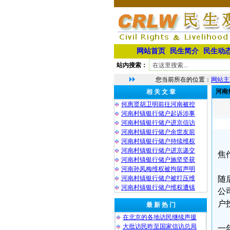
网站首页
民生简介
民生动
站内搜索：
您当前所在的位置：
网站主
河南
相 关 文 章
何惠贤胡卫明前往河南被控
河南村镇银行储户起诉涉事
河南村镇银行储户进京信访
河南村镇银行储户余世友前
河南村镇银行储户持续维权
河南村镇银行储户进京递交
焦
河南村镇银行储户施坚坚获
河南孙凤梅维权被拘留声明
河南村镇银行储户被打压维
随
河南村镇银行储户维权遭镇
公
户
最 新 热 门
在北京的各地访民继续声援
大批访民昨至国家信访总局
一