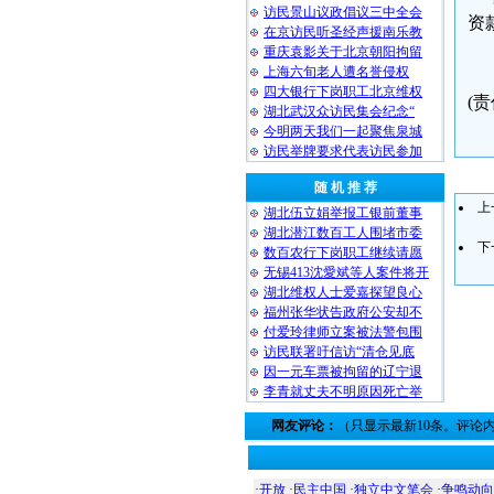
访民景山议政倡议三中全会
资
在京访民听圣经声援南乐教
重庆袁影关于北京朝阳拘留
上海六旬老人遭名誉侵权
四大银行下岗职工北京维权
(
湖北武汉众访民集会纪念“
今明两天我们一起聚焦泉城
访民举牌要求代表访民参加
随 机 推 荐
上
湖北伍立娟举报工银前董事
湖北潜江数百工人围堵市委
下
数百农行下岗职工继续请愿
无锡413沈愛斌等人案件将开
湖北维权人士爱嘉探望良心
福州张华状告政府公安却不
付爱玲律师立案被法警包围
访民联署吁信访“清仓见底
因一元车票被拘留的辽宁退
李青就丈夫不明原因死亡举
网友评论：
（只显示最新10条。评论
·
开放
·
民主中国
·
独立中文笔会
·
争鸣动向