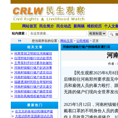
网站首页
民生简介
民生动态
新闻稿
维权经历
个人文
站内搜索：
您当前所在的位置：
网站主页
>
公民维权
> 正文
河南村镇银行储户持续维权遭打压
相 关 文 章
何惠贤胡卫明前往河南被控
河
任理想收到银行信访处理意
王秀英到开封讨要存款被拒
作者：民
河南村镇银行储户起诉涉事
河南村镇银行储户进京信访
【民生观察2025年6月
河南村镇银行储户余世友前
后继前往河南郑州要求面见
福建透浦村民联合举报村镇
员和雇佣人员的暴力殴打、
河南村镇银行储户进京递交
河南村镇银行储户施坚坚获
无路的储户们现向全世界发
河南孙凤梅维权被拘留声明
2025年5月12日，河南
最 新 热 门
戴着口罩的不明身份人员的
在北京的各地访民继续声援
大批访民昨至国家信访总局
作人员故意刁难外省储户，1