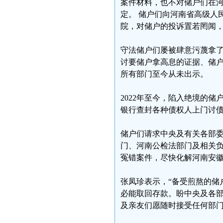
案件材料，也不对储户们在
定。 储户们向河南省高级人
院，对储户的投诉置若罔闻
守法储户们屡被肆意污蔑拿
讨要储户拿高息的证据、储
所有部门至今从未出示。
2022年至今，陷入绝境的
银行查封各种债权人上门讨债
储户们请求中央及有关各部
门、河南公检法部门及相关
冤错案件，尽快化解河南安
张凤珍表示，“备受煎熬的储
必能取回存款。盼中央及各
及亲友们愿随时接受任何部门