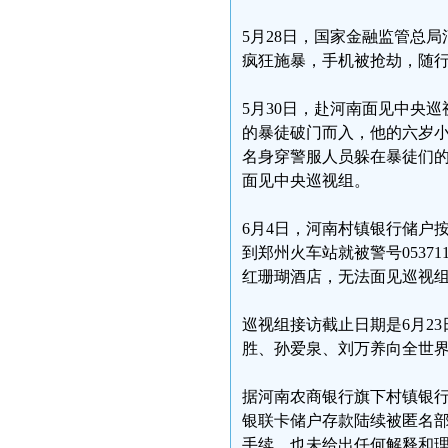
5月28日，国家金融监管总
疯狂施暴，手机被抢劫，随
5月30日，赴河南面见中央
的暴徒破门而入，他的六岁
名身穿警服人员躲在暴徒们
面见中央巡视组。
6月4日，河南村镇银行储户
到郑州火车站就被警号0537
红珊瑚酒店，无法面见巡视
巡视组接访截止日期是6月2
胜、孙爱泉、刘万养向全世
据河南农商银行旗下村镇银行银
银联卡储户存款陆续被匿名部
手续，也未给出任何解释和