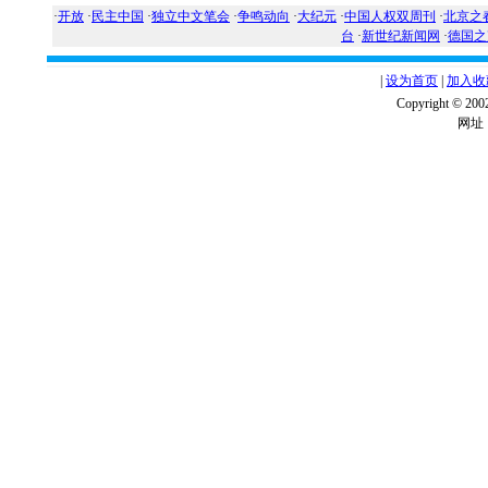
·
开放
·
民主中国
·
独立中文笔会
·
争鸣动向
·
大纪元
·
中国人权双周刊
·
北京之
台
·
新世纪新闻网
·
德国之
|
设为首页
|
加入收
Copyright ©
网址：w