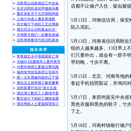
访民景山议政倡议三中全会
店都不让储户入住，疑似被
在京访民听圣经声援南乐教
重庆袁影关于北京朝阳拘留
上海六旬老人遭名誉侵权
5月13日，河南信访局，保
四大银行下岗职工北京维权
陷入混乱。
湖北武汉众访民集会纪念“
今明两天我们一起聚焦泉城
访民举牌要求代表访民参加
5月13日，河南省信访局附
组的人越来越多。13日早上
随 机 推 荐
们只要外出，就会有一群不
李青就丈夫不明原因死亡举
无锡413沈愛斌等人案件将开
早到晚，寸步不离。
付爱玲律师立案被法警包围
福州张华状告政府公安却不
5月15日，北京、河南等地
因一元车票被拘留的辽宁退
湖北伍立娟举报工银前董事
拿起手机拍照取证，并询问
访民联署吁信访“清仓见底
湖北潜江数百工人围堵市委
5月17日，来郑州面见中央
数百农行下岗职工继续请愿
湖北维权人士爱嘉探望良心
黑色衣服和黑色的鞋子，寸
了之。
5月18日，河南村镇银行储