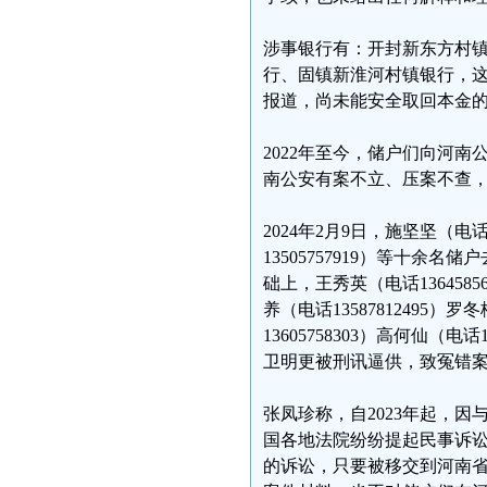
涉事银行有：开封新东方村
行、固镇新淮河村镇银行，
报道，尚未能安全取回本金的大
2022年至今，储户们向河
南公安有案不立、压案不查
2024年2月9日，施坚坚（电话1
13505757919）等十
础上，王秀英（电话13645856
养（电话13587812495）罗冬
13605758303）高何仙（
卫明更被刑讯逼供，致冤错案
张凤珍称，自2023年起，
国各地法院纷纷提起民事诉
的诉讼，只要被移交到河南