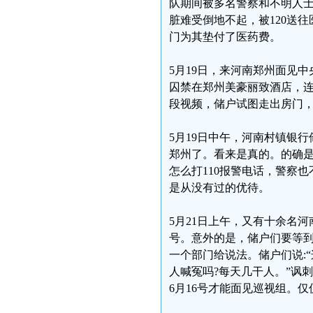
队期间被多名警察和不明人士
脏难受倒地不起，被120送
门为其垫付了医药费。
5月19日，来河南郑州面见
囚禁在郑州美豪丽致酒店，连
段视频，储户试图走出房门
5月19日中午，河南村镇银
郑州了。看来是真的。的确
怎么打110报警电话，警察
是从没有过的优待。
5月21日上午，又有十余名
号。意外的是，储户们要等到
一个部门给说法。储户们说:
人喊冤吗?每天几干人。”讽
6月16号才能面见巡视组。