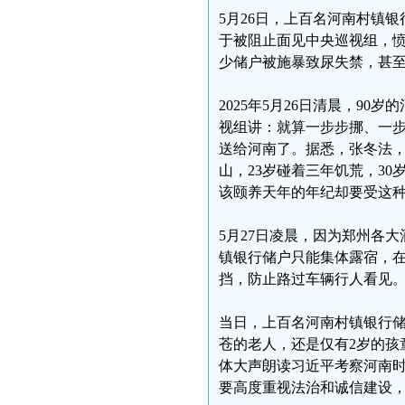
5月26日，上百名河南村镇
于被阻止面见中央巡视组，
少储户被施暴致尿失禁，甚
2025年5月26日清晨，9
视组讲：就算一步步挪、一
送给河南了。据悉，张冬法，
山，23岁碰着三年饥荒，3
该颐养天年的年纪却要受这
5月27日凌晨，因为郑州各
镇银行储户只能集体露宿，
挡，防止路过车辆行人看见
当日，上百名河南村镇银行
苍的老人，还是仅有2岁的孩
体大声朗读习近平考察河南
要高度重视法治和诚信建设