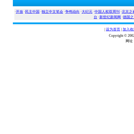
·
开放
·
民主中国
·
独立中文笔会
·
争鸣动向
·
大纪元
·
中国人权双周刊
·
北京之
台
·
新世纪新闻网
·
德国之
|
设为首页
|
加入收
Copyright ©
网址：w