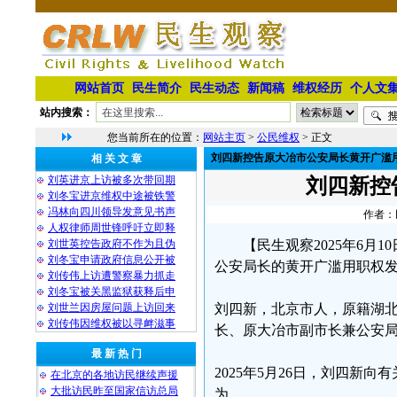
网站首页
民生简介
民生动态
新闻稿
维权经历
个人文
站内搜索：
您当前所在的位置：
网站主页
>
公民维权
> 正文
刘四新控告原大冶市公安局长黄开广滥
相 关 文 章
刘英进京上访被多次带回期
刘四新控
刘冬宝进京维权中途被铁警
冯林向四川领导发意见书声
作者：民
人权律师周世锋呼吁立即释
刘世英控告政府不作为且伪
【民生观察2025年6
刘冬宝申请政府信息公开被
公安局长的黄开广滥用职权
刘传伟上访遭警察暴力抓走
刘冬宝被关黑监狱获释后申
刘世兰因房屋问题上访回来
刘四新，北京市人，原籍湖
刘传伟因维权被以寻衅滋事
长、原大冶市副市长兼公安
最 新 热 门
2025年5月26日，刘四
在北京的各地访民继续声援
大批访民昨至国家信访总局
为。