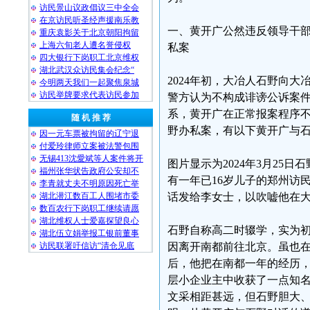
访民景山议政倡议三中全会
在京访民听圣经声援南乐教
一、黄开广公然违反领导干
重庆袁影关于北京朝阳拘留
上海六旬老人遭名誉侵权
私案
四大银行下岗职工北京维权
湖北武汉众访民集会纪念“
2024年初，大冶人石野向
今明两天我们一起聚焦泉城
访民举牌要求代表访民参加
警方认为不构成诽谤公诉案
系，黄开广在正常报案程序
随 机 推 荐
野办私案，有以下黄开广与
因一元车票被拘留的辽宁退
付爱玲律师立案被法警包围
无锡413沈愛斌等人案件将开
图片显示为2024年3月2
福州张华状告政府公安却不
有一年已16岁儿子的郑州访民
李青就丈夫不明原因死亡举
湖北潜江数百工人围堵市委
话发给李女士，以吹嘘他在
数百农行下岗职工继续请愿
湖北维权人士爱嘉探望良心
石野自称高二时辍学，实为
湖北伍立娟举报工银前董事
访民联署吁信访“清仓见底
因离开南都前往北京。虽也
后，他把在南都一年的经历
层小企业主中收获了一点知
文采相距甚远，但石野胆大