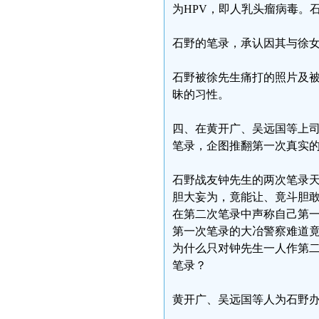
为HPV，即人乳头瘤病毒。
石野的笔录，承认因其与徐
石野被徐先生痛打的照片及
昧的习性。
四、在黄开广、吴远国等上
笔录，企图推翻第一次真实
石野战友钟先生的两次笔录
胆大妄为，竟能让、竟斗胆
在第二次笔录中声称自己第
第一次笔录的大冶警察难道
为什么只对钟先生一人作第
笔录？
黄开广、吴远国等人为石野