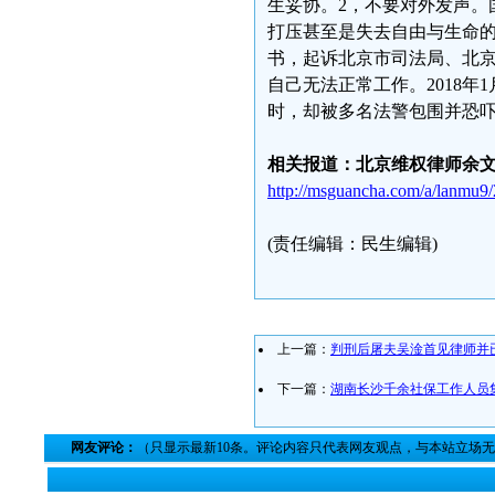
生妥协。2，不要对外发声。
打压甚至是失去自由与生命的代
书，起诉北京市司法局、北
自己无法正常工作。2018
时，却被多名法警包围并恐
相关报道：北京维权律师余
http://msguancha.com/a/lanmu9
(责任编辑：民生编辑)
上一篇：
判刑后屠夫吴淦首见律师并
下一篇：
湖南长沙千余社保工作人员
网友评论：
（只显示最新10条。评论内容只代表网友观点，与本站立场