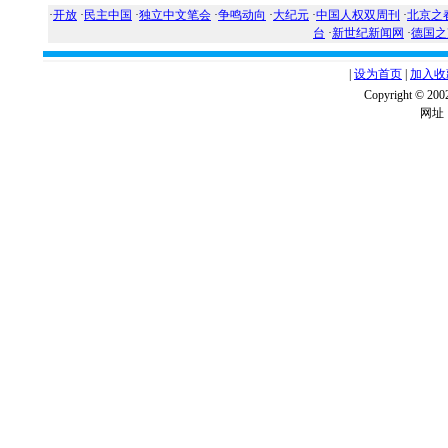
·
开放
·
民主中国
·
独立中文笔会
·
争鸣动向
·
大纪元
·
中国人权双周刊
·
北京之
台
·
新世纪新闻网
·
德国之
|
设为首页
|
加入收
Copyright ©
网址：w