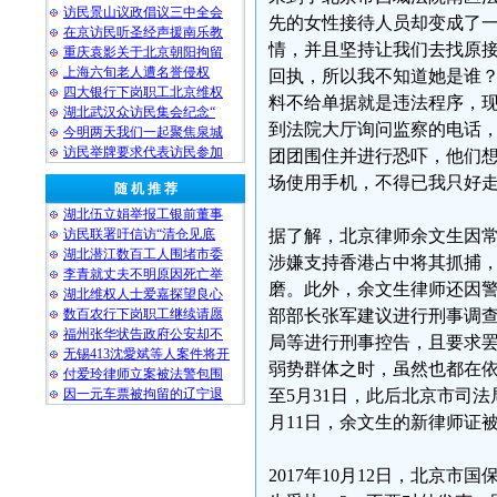
访民景山议政倡议三中全会
先的女性接待人员却变成了
在京访民听圣经声援南乐教
情，并且坚持让我们去找原
重庆袁影关于北京朝阳拘留
上海六旬老人遭名誉侵权
回执，所以我不知道她是谁
四大银行下岗职工北京维权
料不给单据就是违法程序，
湖北武汉众访民集会纪念“
到法院大厅询问监察的电话
今明两天我们一起聚焦泉城
访民举牌要求代表访民参加
团团围住并进行恐吓，他们
场使用手机，不得已我只好走
随 机 推 荐
湖北伍立娟举报工银前董事
访民联署吁信访“清仓见底
据了解，北京律师余文生因常
湖北潜江数百工人围堵市委
涉嫌支持香港占中将其抓捕，
李青就丈夫不明原因死亡举
磨。此外，余文生律师还因警
湖北维权人士爱嘉探望良心
数百农行下岗职工继续请愿
部部长张军建议进行刑事调
福州张华状告政府公安却不
局等进行刑事控告，且要求
无锡413沈愛斌等人案件将开
弱势群体之时，虽然也都在依
付爱玲律师立案被法警包围
因一元车票被拘留的辽宁退
至5月31日，此后北京市司
月11日，余文生的新律师证
2017年10月12日，北京