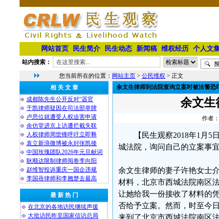
网站首页
民生简介
民生动态
新闻稿
维权经历
个人文
站内搜索：
您当前所在的位置：
网站主页
>
公民维权
> 正文
余文生律师到法院查询立案时被法警恐
相 关 文 章
成都陈先生公开反对“器官
余文生
于凯律师疑因在司法部举牌
卢思位就遭受人权迫害申请
作者：
余仿堂进京上访遭拦截失联
人权律师周世锋呼吁立即释
【民生观察2018年1
袁立新浪微博被永封张凯接
城法院，询问自己的立案事
中国玫瑰团队2026年元旦献词
耿顺达限制律师阅卷李向阳
赵维智投诉重庆一国企违规
余文生律师的妻子许艳女士介
李国蓓律师和李翘楚去最高
材料，北京市西城法院南区法
让她给我一份接收了材料的凭
最 新 热 门
否给予立案。然而，时至今日
在北京的各地访民继续声援
大批访民昨至国家信访总局
来到了北京市西城法院南区法