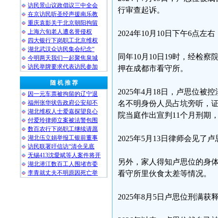
访民景山议政倡议三中全会
行审查起诉。
在京访民听圣经声援南乐教
重庆袁影关于北京朝阳拘留
上海六旬老人遭名誉侵权
2024年10月10日下午6
四大银行下岗职工北京维权
湖北武汉众访民集会纪念“
同年10月10日19时，经检
今明两天我们一起聚焦泉城
访民举牌要求代表访民参加
押在成都市看守所。
随 机 推 荐
2025年4月18日，卢思
因一元车票被拘留的辽宁退
福州张华状告政府公安却不
名不明身份人员占坑旁听，
湖北维权人士爱嘉探望良心
院当庭作出宣判11个月刑期
付爱玲律师立案被法警包围
数百农行下岗职工继续请愿
湖北伍立娟举报工银前董事
2025年5月13日律师会见
访民联署吁信访“清仓见底
无锡413沈愛斌等人案件将开
另外，家人得知卢思位的身
湖北潜江数百工人围堵市委
李青就丈夫不明原因死亡举
看守所里伙食太差等情况。
2025年8月5日卢思位刑