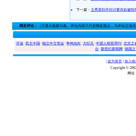
下一篇：
王秀英到开封讨要存款被拒
网友评论：
（只显示最新10条。评论内容只代表网友观点，与本站立场
·
开放
·
民主中国
·
独立中文笔会
·
争鸣动向
·
大纪元
·
中国人权双周刊
·
北京之
台
·
新世纪新闻网
·
德国之
|
设为首页
|
加入收
Copyright ©
网址：w