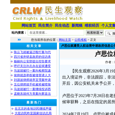
网站首页
民生简介
民生动态
新闻稿
维权经历
个人文
站内搜索：
您当前所在的位置：
网站主页
>
公民维权
> 正文
卢思位就遭受人权迫害申请政府信息公
相 关 文 章
陈云飞就被逼迁殴打案与代
卢思位
四川省井研县政府的信访承
杨丽向公安部提出控告要求
作者：民
呼吁关注许志永在监狱遭受
马波就被打一案向检察院递
【民生观察2026年3
侯帅就选举权被侵害请人大
出入境证件，非法跟踪，非
刘源波律师就李宜雪案申请
开后，因公安机关未予公开
五位律师就手机被抢被喷辣
马波就被打一案继续投诉西
孟晓东就何方美案向辉县法
卢思位于2023年7月28日
候审获释，之后在指定的居
最 新 热 门
在北京的各地访民继续声援
大批访民昨至国家信访总局
2024年7月19日，卢思