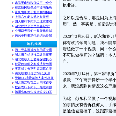
访民景山议政倡议三中全会
执业证。
在京访民听圣经声援南乐教
重庆袁影关于北京朝阳拘留
上海六旬老人遭名誉侵权
之所以是合法，那是因为上海
四大银行下岗职工北京维权
用”。然，事实是，前后彭永
湖北武汉众访民集会纪念“
今明两天我们一起聚焦泉城
访民举牌要求代表访民参加
2020年3月30日，彭永和
你有政治倾向问题，我不能拿
随 机 推 荐
府还做了一个视频，问：什
因一元车票被拘留的辽宁退
湖北伍立娟举报工银前董事
不可以做律师的？强调：本
湖北维权人士爱嘉探望良心
向。
付爱玲律师立案被法警包围
李青就丈夫不明原因死亡举
访民联署吁信访“清仓见底
2020年7月14日，第三
无锡413沈愛斌等人案件将开
条款，下午离开律所一个半小
湖北潜江数百工人围堵市委
来，我没想到你情况这么严
数百农行下岗职工继续请愿
福州张华状告政府公安却不
为此，彭永和又做了一个视频
的事情没有告诉任何人，手
是通信被监控了，这跟踪监控