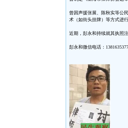
曾因声援张展、陈秋实等公
术（如街头挂牌）等方式进
近期，彭永和持续就其执照
彭永和微信电话：1381635