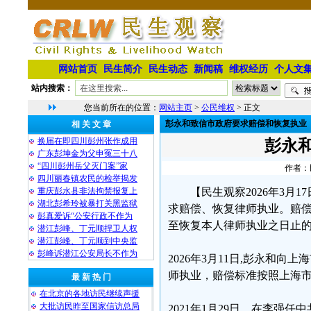
网站首页
民生简介
民生动态
新闻稿
维权经历
个人文
站内搜索：
您当前所在的位置：
网站主页
>
公民维权
> 正文
彭永和致信市政府要求赔偿和恢复执业
相 关 文 章
换届在即四川彭州张作成用
彭永
广东彭坤金为父申冤三十八
“四川彭州岳父灭门案”家
作者：民
四川丽春镇农民的检举揭发
重庆彭水县非法拘禁报复上
【民生观察2026年3
湖北彭希玲被暴打关黑监狱
求赔偿、恢复律师执业。赔偿
彭真爱诉“公安行政不作为
至恢复本人律师执业之日止
潜江彭峰、丁元顺捍卫人权
潜江彭峰、丁元顺到中央监
彭峰诉潜江公安局长不作为
2026年3月11日,彭永和
师执业，赔偿标准按照上海
最 新 热 门
在北京的各地访民继续声援
大批访民昨至国家信访总局
2021年1月29日，在李强