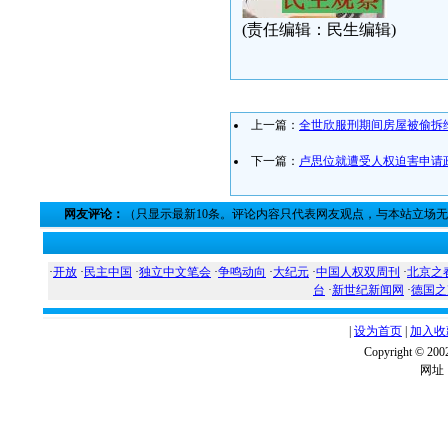
(责任编辑：民生编辑)
上一篇：
全世欣服刑期间房屋被偷拆
下一篇：
卢思位就遭受人权迫害申请
网友评论：
（只显示最新10条。评论内容只代表网友观点，与本站立场
·
开放
·
民主中国
·
独立中文笔会
·
争鸣动向
·
大纪元
·
中国人权双周刊
·
北京之
台
·
新世纪新闻网
·
德国之
|
设为首页
|
加入收
Copyright ©
网址：w