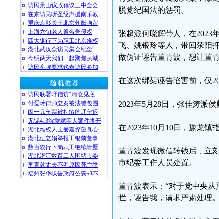
访民景山议政倡议三中全会
脱党纪国法的惩罚。
在京访民听圣经声援南乐教
重庆袁影关于北京朝阳拘留
上海六旬老人遭名誉侵权
张超派何晓辉带人，在2023
四大银行下岗职工北京维权
飞、姚银玲等人，带回荥阳
湖北武汉众访民集会纪念“
做伪证诬告董青波，想让董
今明两天我们一起聚焦泉城
访民举牌要求代表访民参加
在这次绑架诬告陷害前，仅2
随 机 推 荐
访民联署吁信访“清仓见底
付爱玲律师立案被法警包围
2023年5月28日，张佳涛
因一元车票被拘留的辽宁退
无锡413沈愛斌等人案件将开
在2023年10月10日，豫
湖北维权人士爱嘉探望良心
湖北伍立娟举报工银前董事
数百农行下岗职工继续请愿
董青波发现微信转钱后，立
湖北潜江数百工人围堵市委
市纪委工作人员处置。
李青就丈夫不明原因死亡举
福州张华状告政府公安却不
董青波表示：“对于党中央从
拦，诬告我，请求严肃处理。