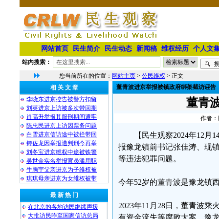
网站首页
民生简介
民生动态
新闻稿
维权经历
个人文
站内搜索：
您当前所在的位置：
网站主页
>
公民维权
> 正文
董青波进京举报被镇政府绑架截访诬告
相 关 文 章
李晓东进京控告被警方扣留
董青
刘英进京上访被多次带回期
肖高升举报其服刑期间遭牢
作者：民
陈忠民进京上访因票务问题
白雪进京信访途中被拦带回
【民生观察2024年1
镡佐龙因举报遭判刑今再举
报豫龙镇前书记张佳涛、现
刘冬宝进京维权中途被铁警
等违法犯罪问题。
吴世金实名举报官员滥用职
牛腾宇父亲进京为子维权被
琪琪母亲进京为女维权被带
今年52岁的董青波是豫龙镇
最 新 热 门
2023年11月28日，董青
在北京的各地访民继续声援
大批访民昨至国家信访总局
有资金流失等腐败大案，豫