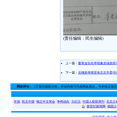
(责任编辑：民生编辑)
上一篇：
董青波实名举报豫龙镇政府
下一篇：
吴继新举牌罢免北京市委书
网友评论：
（只显示最新10条。评论内容只代表网友观点，与本站立场
·
开放
·
民主中国
·
独立中文笔会
·
争鸣动向
·
大纪元
·
中国人权双周刊
·
北京之
台
·
新世纪新闻网
·
德国之