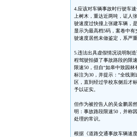
4.应该对车辆事故时行驶车
上树木，重达近两吨，证人
驶速度过快撞上张建车辆，
显示为最高档5码，案卷中有
驶速度居然未做鉴定，系严
5.违法出具虚假情况说明制
程驾驶拍摄了事故路段的限速
限速50，但自“如皋中致园
标注为30，并提示：“全线
区，直到经过学校东侧后才标
予以证实。
但作为被控告人的吴金鹏居然
明：事故路段限速50，并称
处理的常识。
根据《道路交通事故车辆速度鉴