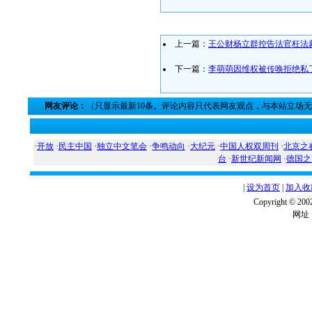
上一篇：
王公财杨立群控告法官枉法
下一篇：
李萌萌因维权被传唤拒绝私
网友评论：
（只显示最新10条。评论内容只代表网友观点，与本站立场
·
开放
·
民主中国
·
独立中文笔会
·
争鸣动向
·
大纪元
·
中国人权双周刊
·
北京之
台
·
新世纪新闻网
·
德国之
|
设为首页
|
加入收
Copyright ©
网址：w