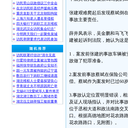
访民景山议政倡议三中全会
在京访民听圣经声援南乐教
张建艰难爬起后发现蔡斌倒在
重庆袁影关于北京朝阳拘留
上海六旬老人遭名誉侵权
事故主要责任。
四大银行下岗职工北京维权
湖北武汉众访民集会纪念“
薛井凤表示，吴金鹏和马飞
今明两天我们一起聚焦泉城
访民举牌要求代表访民参加
建被起诉到法院，她认为这
随 机 推 荐
1．案发前张建的事故车辆被
访民联署吁信访“清仓见底
付爱玲律师立案被法警包围
故做了犯罪准备。
福州张华状告政府公安却不
因一元车票被拘留的辽宁退
2.案发前事故蔡斌在保险公司
数百农行下岗职工继续请愿
湖北维权人士爱嘉探望良心
偿。蔡斌作为案发时已过60
李青就丈夫不明原因死亡举
无锡413沈愛斌等人案件将开
3.事故认定位置明显错误，
湖北潜江数百工人围堵市委
湖北伍立娟举报工银前董事
及证人现场指认，并对比事
位于丞相大道和政法南路交
口。根据高德地图对花农路路
花农路路口，见附图）。