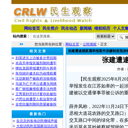
网站首页
民生简介
民生动态
新闻稿
维权经历
个人文
站内搜索：
您当前所在的位置：
网站主页
>
公民维权
> 正文
张建遭逮捕家属举报案件涉嫌制造冤假
相 关 文 章
刘英进京上访被多次带回期
张建遭
肖高升举报其服刑期间遭牢
镡佐龙因举报遭判刑今再举
作者：民
朱培娟许健夫妇为叔维权屡
沈启家财产被政府没收维权
【民生观察2025年8
马波为亡子求公道遭当局残
举报发生在江苏如皋的一起
蔡广丽抵豫维权遭非法拘禁
建被以交通肇事罪被公诉的
王秀英到开封讨要存款被拒
卢思位就遭受人权迫害申请
全世欣服刑期间房屋被偷拆
薛井凤称，2022年11月2
丞相大道花农路的交叉路口
最 新 热 门
交叉路口中间的绿化带，在
在北京的各地访民继续声援
大批访民昨至国家信访总局
半后莫名其妙被蔡斌驾驶的