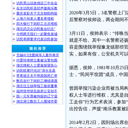
访民景山议政倡议三中全会
在京访民听圣经声援南乐教
2026年3月5日，3名警察
重庆袁影关于北京朝阳拘留
上海六旬老人遭名誉侵权
后警察对侯帅说，两会期间
四大银行下岗职工北京维权
湖北武汉众访民集会纪念“
3月11日，侯帅表示：“传
今明两天我们一起聚焦泉城
访民举牌要求代表访民参加
就是不给。其中一名警察还扬
容是围绕我举报豫龙镇那些
随 机 推 荐
实，如果有假，公安机关可以
无锡413沈愛斌等人案件将开
付爱玲律师立案被法警包围
湖北维权人士爱嘉探望良心
据悉，侯帅，1981年10月
访民联署吁信访“清仓见底
士，“民间平坟团”成员，中
李青就丈夫不明原因死亡举
数百农行下岗职工继续请愿
湖北伍立娟举报工银前董事
曾因举报污染企业而被当局构
福州张华状告政府公安却不
权人士等进行维权，尤其是自2
因一元车票被拘留的辽宁退
湖北潜江数百工人围堵市委
工走你”行为艺术表演，参加
出控告信，声援“南乐教案被
2014年2月2日，因到场出