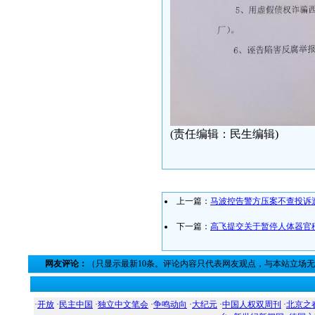
(责任编辑：民生编辑)
上一篇：
马波控告警方压案不查投诉
下一篇：
高飞提交关于暂停人体器官
网友评论：
（只显示最新10条。评论内容只代表网友观点，与本站立场
·
开放
·
民主中国
·
独立中文笔会
·
争鸣动向
·
大纪元
·
中国人权双周刊
·
北京之