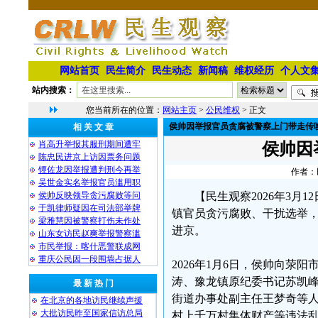
网站首页
民生简介
民生动态
新闻稿
维权经历
个人文
站内搜索：
您当前所在的位置：
网站主页
>
公民维权
> 正文
侯帅因举报官员贪腐被警察上门带走传
相 关 文 章
肖高升举报其服刑期间遭牢
侯帅因
陈忠民进京上访因票务问题
镡佐龙因举报遭判刑今再举
作者：民
吴世金实名举报官员滥用职
侯帅反映领导贪污腐败等问
【民生观察2026年3
于凯律师疑因在司法部举牌
镇官员贪污腐败、干扰选举
梁雅慧因被警察打伤未作处
进京。
山东女访民赵爽举报警察滥
市民举报：喀什恶警联成网
重庆公民因一段围墙占据人
2026年1月6日，侯帅向
涛、豫龙镇原纪委书记苏凯
最 新 热 门
街道办事处副主任王梦奇等
在北京的各地访民继续声援
大批访民昨至国家信访总局
村上千万村集体财产等违法