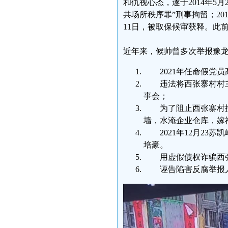
和仇视心态，遂于2014年5
共场所秩序罪”刑事拘留；201
11日，被取保候审获释。此
近年来，候帅曾多次举报豫
2021年任命假党
违法将西张寨村村主
事会；
为了阻止西张寨村按
墙，水淹企业仓库，嫁
2021年12月2
培豪。
用虚假债权诈骗西
诬告陷害反腐举报