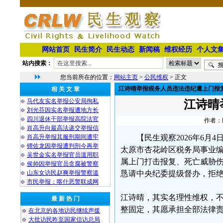
网站首页
民生简介
民生动态
新闻稿
维权经历
个人文
站内搜索：
您当前所在的位置：
网站主页
>
公民维权
> 正文
江诗晴举报税务人员违法违纪遭上门报
相 关 文 章
马代友实名举报公安局徇私
江诗晴
刘光芬因实名举报遭地方长
四川退休干部举报高院法官
作者：民
肖高升向最高法递交举报信
肖高升举报其服刑期间遭牢
【民生观察2026年6月
镡佐龙因举报遭判刑今再举
太原市杏花岭区税务局事业
吴世金实名举报官员滥用职
属上门打击报复、死亡威胁
侯帅因举报官员贪腐被警察
山东女访民赵爽举报警察滥
恳请中央纪委提级督办，拒
市民举报：喀什恶警联成网
江诗晴，其实名理性维权，
最 新 热 门
整固定，其愿承担全部法律
在北京的各地访民继续声援
大批访民昨至国家信访总局