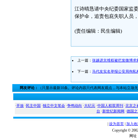
江诗晴恳请中央纪委国家监
保护伞，追责包庇失职人员
(责任编辑：民生编辑)
上一篇：
张越进京维权被拦发微博求
下一篇：
马代友实名举报公安局徇私
网友评论：
（只显示最新10条。评论内容只代表网友观点，与本站立场
·
开放
·
民主中国
·
独立中文笔会
·
争鸣动向
·
大纪元
·
中国人权双周刊
·
北京之
台
·
新世纪新闻网
·
德国之
|
设为首页
|
加入收
Copyright ©
网址：w