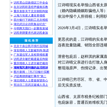
访民景山议政倡议三中全会
江诗晴现实名举报山西省太
在京访民听圣经声援南乐教
（婚內隐瞒婚姻欺骗他人等
重庆袁影关于北京朝阳拘留
上海六旬老人遭名誉侵权
依法申报个人所得税；利用
四大银行下岗职工北京维权
湖北武汉众访民集会纪念“
2026年3月4日，江诗晴实
今明两天我们一起聚焦泉城
访民举牌要求代表访民参加
更恶劣的是，江诗晴的实名
随 机 推 荐
连夜批量隐藏、销毁全部违
北京十余公民不惧打压同城
淮安维权人王默被刑拘 陈进
广东退伍军人吴程章维权遭
泄密包庇后，赵梓淇的家属
访民进京被拦截遣返后拘留
对江诗晴父亲进行击打致人
重庆维权人士进京被拦截传
湖南冤民唐利德的血泪控诉
整现场原声、伤情记录、出
图片新闻：7月27日银行买断
卢廷阁律师被打事件“第二
江诗晴已穷尽区、市、省、中央
湖北维权人士爱嘉探望良心
宪法日二百武汉返城人员上
后无实质反馈。
山西省、太原市税务纪检部
包庇纵容，普通百姓维权无