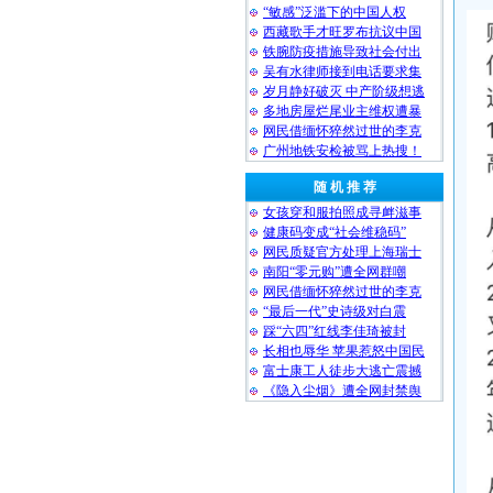
“敏感”泛滥下的中国人权
西藏歌手才旺罗布抗议中国
铁腕防疫措施导致社会付出
吴有水律师接到电话要求集
岁月静好破灭 中产阶级想逃
多地房屋烂尾业主维权遭暴
网民借缅怀猝然过世的李克
广州地铁安检被骂上热搜！
随 机 推 荐
女孩穿和服拍照成寻衅滋事
健康码变成“社会维稳码”
网民质疑官方处理上海瑞士
南阳“零元购”遭全网群嘲
网民借缅怀猝然过世的李克
“最后一代”史诗级对白震
踩“六四”红线李佳琦被封
长相也辱华 苹果惹怒中国民
富士康工人徒步大逃亡震撼
《隐入尘烟》遭全网封禁舆