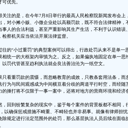
才可优先。
得关注的是，在今年7月8日举行的最高人民检察院新闻发布会上
出，对小摊小贩、小微企业处以高额罚款，既不符合法律精神，
当事人的合法利益，甚至严重影响其生产生活，不利于认识错误
，检察机关应当依法开展法律监督。
过往的“小过重罚”的典型案例可以得出，行政处罚从来不是单一
果相统一的大框架内审慎为之。反之，如果偏执地固定在单一思
、以罚代管甚至趋利执法就会良法善治沦为一纸空文。
果只看重罚款的震慑，而忽略教育的成效，只教条套用法条，而
法行为与民间观感成为中间横亘着分歧的两道平行时空，而经随
力的捶打将不仅限于一事一案中，还将对地方的营商环境和经济
然，回到纷繁复杂的现实中，鉴于每个案件的背景板都不相同，
”，以确保惩戒措施不畸重、不畸轻也并非易事。就像有律师担忧
免除规定进行法定范围外的处罚，那么基层执法人员后续在面临执
’。