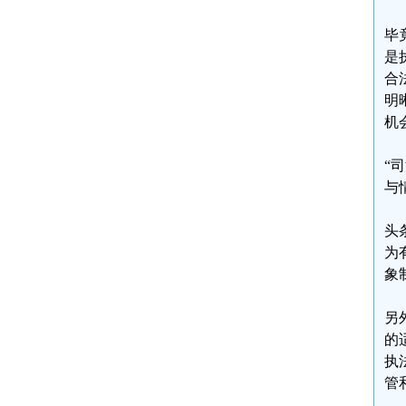
毕
是
合
明
机
“
与
头
为
象
另
的
执
管