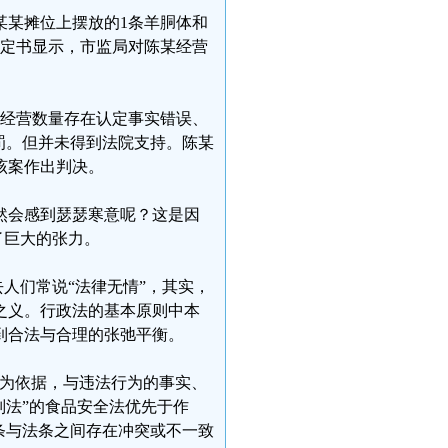
陈某某摊位上摆放的1条羊胴体和
决定书显示，市监局对陈某经营
对经营数量存在认定事实错误、
罚。但并未得到法院支持。陈某
该案作出判决。
然会感到瑟瑟寒意呢？这是因
了巨大的张力。
去人们常说“法律无情”，其实，
之义。行政法的基本原则中本
到合法与合理的张弛平衡。
实为依据，与违法行为的事实、
别法”的食品安全法优先于作
条与法条之间存在冲突或不一致