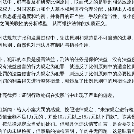
刑法中，鲜有提及和研究比例原则，取而代之的是罪刑相适应原
家权力，对国家权力和个人基本权利进行合理分配，体现出人权
实质思想是适度和均衡，并将目的正当性、手段的适当性、最小
”之间关联性的分析模型，从而维护法律的实质正义。
刑法规范扩张和发展过程中，宪法原则和规范是不可逾越的边界
例原则，自然也对刑法具有制约与指导作用。
外，犯罪的本质是侵害法益，刑法的任务是保护法益，没有法益
没有法益侵害的行为规定为犯罪，就违反了比例原则中的适当性
处罚的法益侵害行为规定为犯罪，则违反了比例原则中的必要性
刑罚的利益得失进行整体衡量，就违反了比例原则中的均衡性原
才亮律师：证明行政处罚在实践当中出现了严重的偏差。
目新闻：给人小案大罚的感觉。按照法律规定，“未按规定进行
货值金额不足1万元的，并处10万元以上15万元以下罚款”。陈
，按法律规定应当受到处罚。但就具体违法情节而言，是否要罚
的羊肉未经检疫，但事后的抽检表明，羊肉并无问题，这意味着