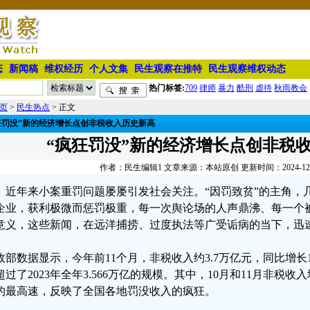
态
新闻稿
维权经历
个人文集
民生观察在推特
民生观察维权动态
热门标签:
709
律师
暴力
酷刑
虐待
秋雨教会
页
>
民生热点
> 正文
狂罚没”新的经济增长点创非税收入历史新高
“疯狂罚没”新的经济增长点创非税
作者：民生编辑1 文章来源：本站原创 更新时间：2024-12-30
近年来小案重罚问题屡屡引发社会关注。“因罚致贫”的主角，
企业，获利极微而惩罚极重，每一次舆论场的人声鼎沸、每一个
意义，这些新闻，在远洋捕捞、过度执法等广受诟病的当下，迅
政部数据显示，今年前11个月，非税收入约3.7万亿元，同比增长
超过了2023年全年3.566万亿的规模。其中，10月和11月非税收
的最高速，反映了全国各地罚没收入的疯狂。