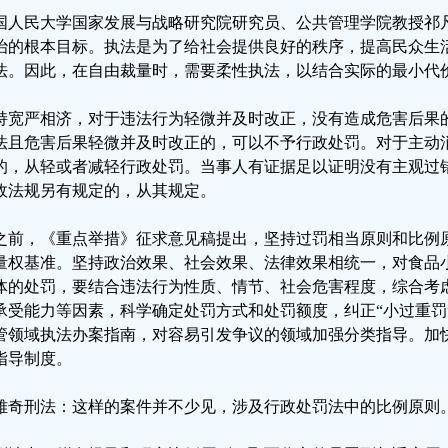
国人民大学国家发展与战略研究院研究员、公共管理学院教授祁
治的根本目标。执法是为了给社会提供良好的秩序，提高民众生
法。因此，在自由裁量时，需要柔性执法，以结合实际的最小代
持宽严相济，对于违法行为轻微并及时改正，没有造成危害后果
法且危害后果轻微并及时改正的，可以不予行政处罚。对于主动
的，从轻或者减轻行政处罚。当事人有证据足以证明没有主观过
政法规另有规定的，从其规定。
之前，《重点举措》征求意见稿提出，坚持过罚相当原则和比例
量权基准。坚持政治效果、社会效果、法律效果相统一，对食品
体的处罚，要结合违法行为性质、情节、社会危害程度，综合考
承受能力等因素，科学确定处罚方式和处罚额度，纠正“小过重罚”
管领域执法办案指南，对容易引发争议的领域加强分类指导。加
指导制度。
雅奇刑法：这样的案件并不少见，涉及行政处罚法中的比例原则