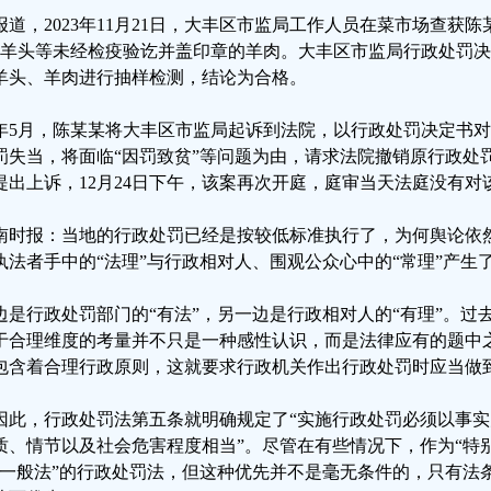
报道，2023年11月21日，大丰区市监局工作人员在菜市场查获
个羊头等未经检疫验讫并盖印章的羊肉。大丰区市监局行政处罚
羊头、羊肉进行抽样检测，结论为合格。
年5月，陈某某将大丰区市监局起诉到法院，以行政处罚决定书
罚失当，将面临“因罚致贫”等问题为由，请求法院撤销原行政处
提出上诉，12月24日下午，该案再次开庭，庭审当天法庭没有对
南时报：当地的行政处罚已经是按较低标准执行了，为何舆论依
执法者手中的“法理”与行政相对人、围观公众心中的“常理”产生
边是行政处罚部门的“有法”，另一边是行政相对人的“有理”。过
于合理维度的考量并不只是一种感性认识，而是法律应有的题中
包含着合理行政原则，这就要求行政机关作出行政处罚时应当做
因此，行政处罚法第五条就明确规定了“实施行政处罚必须以事
质、情节以及社会危害程度相当”。尽管在有些情况下，作为“特
“一般法”的行政处罚法，但这种优先并不是毫无条件的，只有法