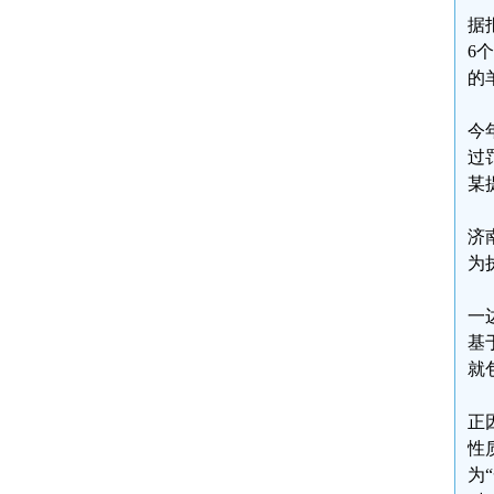
据
6
的
今
过
某
济
为
一
基
就
正
性
为