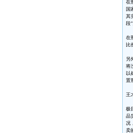
在
国
其
段
在
比
另
将
以
置
王
极
品
况
卖