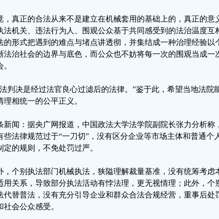
竟，真正的合法从来不是建立在机械套用的基础上的，真正的意
执法机关、违法行为人、围观公众基于共同感受到的法治温度互
法的形式把遇到的难点与堵点讲透彻，并集结成一种治理经验以
晰法治社会的边界与底色，而公众也不妨将每一次的围观当成一
会。
司法判决是经过法官良心过滤后的法律。”鉴于此，希望当地法院
情理相统一的公平正义。
条新闻：据央广网报道，中国政法大学法学院副院长张力分析称，
有些法律规范过于“一刀切”，没有区分企业等市场主体和普通个
制定的规则，不免处罚过严。
外，个别执法部门机械执法，狭隘理解裁量基准，没有统筹考虑
适用关系，导致部分执法活动有悖法理，更无视情理；此外，个
法代替普法，没有充分引导企业和群众合法合规经营，重事后处
和社会公众感受。