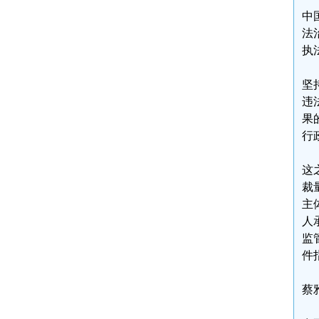
中
法
执
坚
违
果
行
这
裁
主
人
监
件
蔡