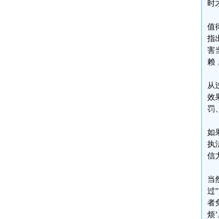
时
值
指
害
赖
从
效
罚
如
执
信
当
过
者
烦