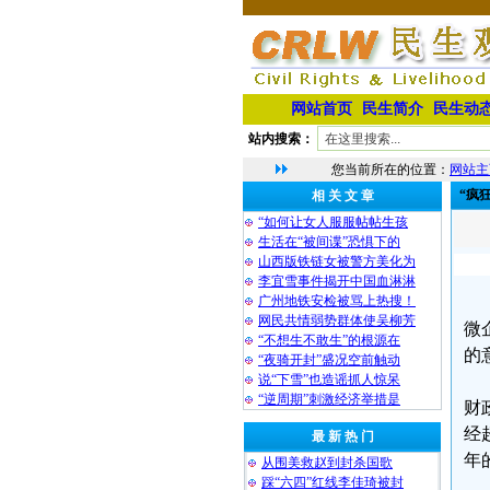
网站首页
民生简介
民生动
站内搜索：
您当前所在的位置：
网站主
“疯
相 关 文 章
“如何让女人服服帖帖生孩
生活在“被间谍”恐惧下的
山西版铁链女被警方美化为
李宜雪事件揭开中国血淋淋
广州地铁安检被骂上热搜！
网民共情弱势群体使吴柳芳
微
“不想生不敢生”的根源在
的
“夜骑开封”盛况空前触动
说“下雪”也造谣抓人惊呆
“逆周期”刺激经济举措是
财
经
最 新 热 门
年
从围美救赵到封杀国歌
踩“六四”红线李佳琦被封