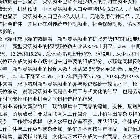
新数据进一步显示，灵活就业已经不是少数人的临时性就业安排
成部分。机构预测，中国灵活就业人口今年将达到3.2亿人，占城
径也显示，灵活就业人口已在2亿人以上。无论采用何种口径，
的社会群体，并且正在对传统单位制就业、社会保障制度、劳动
续影响。
招聘端和求职端的数据看，新型灵活就业的扩张趋势也在持续显现
024年，新型灵活就业的招聘职位数占比从8.4%上升至15.2%，中间各
1.6%、12.2%和15.2%，总体呈持续上升趋势。这说明，从企
岗位正在成为就业市场中越来越重要的组成部分。求职端同样反映
024年，新型灵活就业的投递人数占比从35.5%变化至36.4%，虽然
.3%，2021年下降至30.6%，2022年回升至35.2%，2023年为33.
体来看，求职者对新型灵活就业的参与度仍然处于较高水平。招
高位波动，说明灵活就业既是企业用工方式变化的结果，也是劳
作时间安排和行业机会之间进行选择的结果。
活就业者作为新兴阶层，现阶段集中于商品的流通、交换、配送
领域。阶层成员主要以互联网为工作媒介，由此衍生出复杂多样
复杂，工作领域多样，收入水平也参差不齐。团队组织、个体成
工作主体与工作类型繁杂叠加。他们并不直接生产商品，而是借
和销售。需要指出的是，文化与艺术正在成为一种商品。在文艺