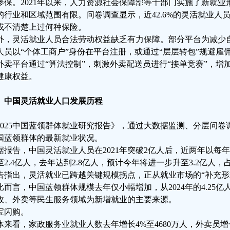
参保。2021年以来，人力资源社会保障部等十部门实施了新就
的行业和区域范围有限。问卷调查显示，近42.6%的灵活就业人
或不清楚上过何种保险。
外，灵活就业人员合法劳动权益缺乏有力保障。部分平台为减少
人员以“个体工商户”身份在平台注册，或通过“层层转包”规避雇
外卖平台通过“算法控制”，刺激外卖配送员进行“接单竞赛”，增
健康权益。
、中国灵活就业人口发展历程
2025中国蓝领群体就业研究报告》，通过大数据监测、分层问
国蓝领群体的最新就业状况。
据报告，中国灵活就业人员在2021年突破2亿人后，近两年以每年40
至2.4亿人，去年达到2.8亿人，预计今年将进一步升至3.2亿人
告指出，灵活就业已跨越关键规模拐点，正从就业市场的“补充形式
比而言，中国蓝领群体规模去年仅小幅增加，从2024年的4.25亿人
政、外卖等民生服务领域为新增就业的主要来源。
宝闪购。
体来看，家政服务业就业人数去年增长4%至4680万人，外卖员增长