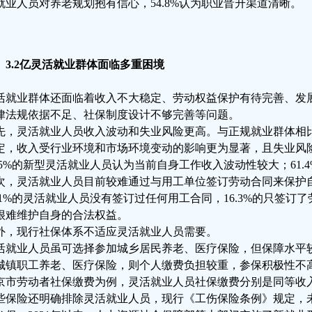
就业人员对养老规划抱有信心，54.8%认为职业晋升渠道清晰。
、3.2亿灵活就业群体面临多重困境
活就业群体还面临着收入不大稳定、劳动权益保护有待完善、发
律法规依据不足、社保制度设计不够完善等问题。
先，灵活就业人员收入波动和失业风险更高。与正规就业群体相
定，收入受行业环境和市场环境变动的影响更为显著，且失业风
8.5%的新型灵活就业人员认为当前自身工作收入波动性较大；61.
次，灵活就业人员目前较难通过与用工单位签订劳动合同来保护
2.1%的灵活就业人员没有签订过任何用工合同，16.3%的只签
很难维护自身的合法权益。
外，现行社保体系不适应灵活就业人员需要。
活就业人员虽可选择参加城乡居民养老、医疗保险，但保障水平
城镇职工养老、医疗保险，则个人缴费负担较重，参保积极性不高。以2
京市劳动者社保缴费为例，灵活就业人员社保缴费分别是同等收入城镇
些保险还明确排除灵活就业人员，现行《工伤保险条例》规定，