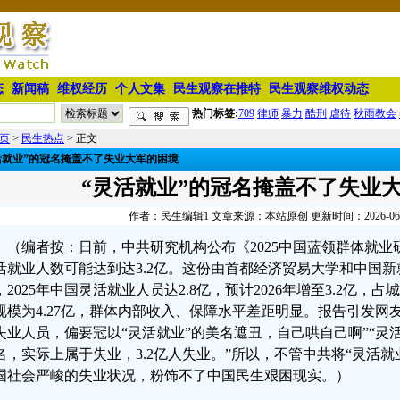
态
新闻稿
维权经历
个人文集
民生观察在推特
民生观察维权动态
热门标签:
709
律师
暴力
酷刑
虐待
秋雨教会
页
>
民生热点
> 正文
活就业”的冠名掩盖不了失业大军的困境
“灵活就业”的冠名掩盖不了失业
作者：民生编辑1 文章来源：本站原创 更新时间：2026-06-19
（编者按：日前，中共研究机构公布《2025中国蓝领群体就业研
活就业人数可能达到达3.2亿。这份由首都经济贸易大学和中国
，2025年中国灵活就业人员达2.8亿，预计2026年增至3.2亿
规模为4.27亿，群体内部收入、保障水平差距明显。报告引发网
失业人员，偏要冠以“灵活就业”的美名遮丑，自己哄自己啊”“灵
名，实际上属于失业，3.2亿人失业。”所以，不管中共将“灵活
国社会严峻的失业状况，粉饰不了中国民生艰困现实。）