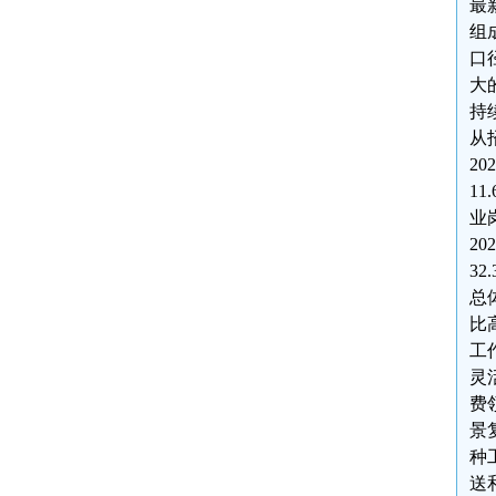
最
组
口
大
持
从
2
1
业
2
32
总
比
工
灵
费
景
种
送