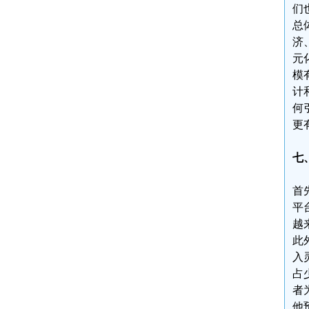
们
总
济
元
模
计
何
更
七
首
平
越
此
入
占
者
他