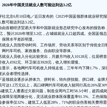
、2026年中国灵活就业人数可能达到达3.2亿
评社北京6月10日电／近日发布的《2025中国蓝领群体就业研究报
人数可能达到达3.2亿。
份由首都经济贸易大学和中国新就业形态研究中心发布的报告称，
.8亿，预计2026年增至3.2亿，占城镇就业人口超四成。全国蓝领总
、保障水平差距明显。
活就业人员指劳动时间、工作场所、劳动关系等区别于传统全日
、网约车司机、家政服务、自由职业等群体。
活就业人员收入分化比较突出，月嫂月均收入10128元，位居榜首
月收入4592元、环卫保洁3928元，收入增长缓慢。
告显示，各地网约车司机收入持续走低，三年年均下降1.7%，
醒从业者理性选择。
下蓝领就业逐步从拼体力、拼时长，转向拼技能、拼口碑。金牌月
员可达1.2万元以上，高口碑网约车司机收入较同行高出26%至3
3%建筑工人遭遇过欠薪问题，制造业周均工时58.3小时，超四成
益保障呈现两极分化，灵活就业群体医保覆盖率91.5%、工伤保险
险参保率仅32%，建筑工人低至28%，71%的职业伤害相关费用需