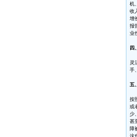
机
收
增
报
业
四
灵
手
五
按
或
少
甚
障
这