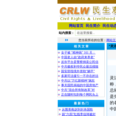
网站首页
民生简介
民生动
站内搜索：
您当前所在的位置：
网站主
“灵
相 关 文 章
女子被 “精神病” 161 天：
中国老人由“政府来养老”
反诈平台是警察倒卖公民信
中共极权剥夺民众最后残喘
国安部指境外资助“躺平”
多家司法援引一不存在的法
灵
中共以“万亿新税种”疯狂
称
事关国民祸福的中国房地产
中共“混合所有制改革”对
总
正在随时扣到每个网民头上
是
的
最 新 热 门
中
从围美救赵到封杀国歌
踩“六四”红线李佳琦被封