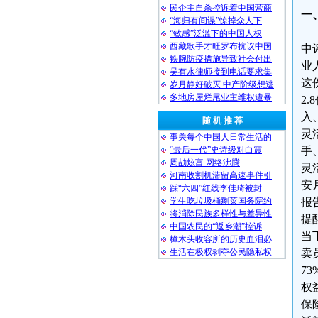
民企主自杀控诉着中国营商
一
“海归有间谍”惊掉众人下
“敏感”泛滥下的中国人权
西藏歌手才旺罗布抗议中国
中
铁腕防疫措施导致社会付出
业
吴有水律师接到电话要求集
这
岁月静好破灭 中产阶级想逃
多地房屋烂尾业主维权遭暴
2
入
随 机 推 荐
灵
事关每个中国人日常生活的
“最后一代”史诗级对白震
手
周劼炫富 网络沸腾
灵
河南收割机滞留高速事件引
安
踩“六四”红线李佳琦被封
学生吃垃圾桶剩菜国务院约
报
将消除民族多样性与差异性
提
中国农民的“返乡潮”控诉
当
樟木头收容所的历史血泪必
生活在极权剥夺公民隐私权
卖
7
权
保