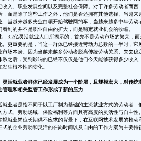
定收入、职业发展空间以及完整社会保障。对于许多劳动者而言
活，而是除了这些工作之外，他们是否还拥有其他选择。当越来
业，当越来越多失业白领开始驾驶网约车，当越来越多中年劳动
们看到的并不是职业自由的扩大，而是稳定就业机会的收缩。
此，3.2亿灵活就业人口所揭示的，首先不是劳动市场的繁荣，
化。更重要的是，当这一群体已经接近劳动力总数的一半时，它
业市场本身。因为当越来越多劳动者脱离传统劳动关系、失去稳
体系之后，受到影响的已经不仅仅是他们今天能够获得多少收入
在发生根本性的变化。
、灵活就业者群体已经发展成为一个阶层，且规模宏大，对传统
会管理和相关监管工作形成了新的压力
活就业者是指不同于以工厂制为基础的主流就业方式的劳动者，
入方式、劳动场域、保险福利等方面具有高度的灵活性与自主性
常规就业岗位长期供不应求的背景下，在互联网技术发展的推动
正式的企业劳动和灵活的在岗时间以及自由的工作方案为主要特
。