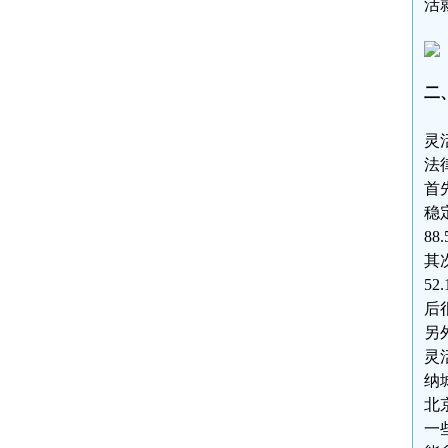
活
二
灵
法
首
稳
8
其
5
后
另
灵
纳
北
一