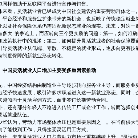
也同样借助于互联网平台进行宣传与销售。
体来看，灵活就业者已经成为中国社会建设的重要劳动群体之一
、平台经济和服务业扩张带来的新机会，也反映了传统稳定就业
化以及社会保障体系仍需适配新形态就业的现实。未来，对这一
有多大”的争论上，而应转向三个更实质的问题：第一，如何准
和政策执行中的混淆；第二，如何提升灵活就业者的社会保障覆
引导灵活就业从低端、零散、不稳定的就业形式，逐步向更有技
有制度保障的新就业形态转化。
、中国灵活就业人口增加主要受多重因素推动
先，中国经济结构由制造业主导逐步转向服务业主导，而服务业
台经济快速发展，吸引许多求职者进入这一新就业形态。同时，
来越倾向于灵活雇佣方式，而非签订长期劳动合同。
外，还有部分年轻人不愿进入传统工厂或企业工作，转而选择创
灵活就业队伍。
少华认为，劳动力市场整体承压也是重要原因之一。在当前供大于
为了能找到工作，只得接受灵活用工方式。
预计，未来灵活就业人口占劳动力市场比重将继续上升。“灵活