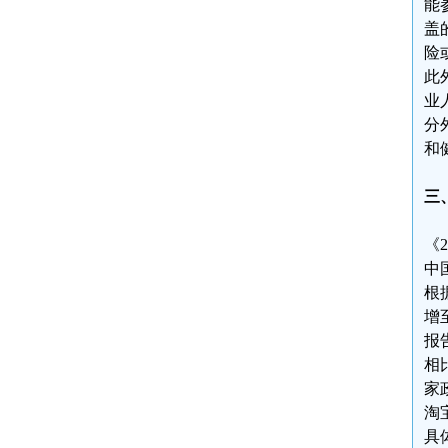
能
盖
险
此
业
分
和
三
《
中
根
增
报
相
家
淘
具