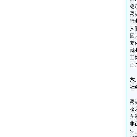
稳
灵
行
人
因
变
就
工
正
六
社
灵
收
在
非
生