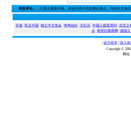
网友评论：
（只显示最新10条。评论内容只代表网友观点，与本站立场
·
开放
·
民主中国
·
独立中文笔会
·
争鸣动向
·
大纪元
·
中国人权双周刊
·
北京之
台
·
新世纪新闻网
·
德国之
|
设为首页
|
加入收
Copyright ©
网址：w