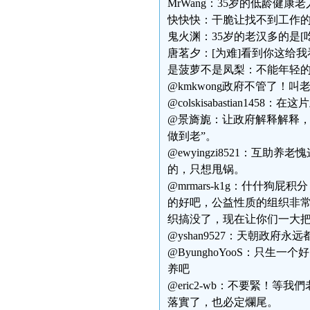
MrWang：35岁的低龄健康老
快快快：干脆让找不到工作
鬼火渊：35岁的老汉多的是[吃
唐茗夕：[为难]看到你这给
是菠萝不是凤梨：不能年轻的
@kmkwong政府不管了！
@colskisabastian1
@景旖旎：让政府解释解释，
做到老”。
@ewyingzi8521：
的，只想甩锅。
@mrmars-k1g：什什
的好吧，公益性质的组织非
织搞没了，现在让你们一大
@yshan9527：天朝政府
@ByunghoYooS：只
养吧
@eric2-wb：不要緊！
落實了，也必定爛尾。