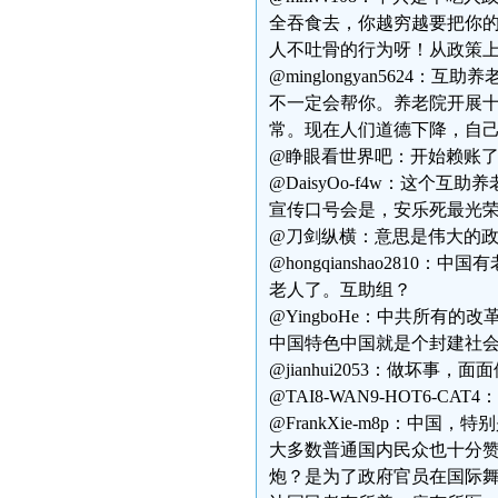
全吞食去，你越穷越要把你
人不吐骨的行为呀！从政策
@minglongyan562
不一定会帮你。养老院开展
常。现在人们道德下降，自
@睁眼看世界吧：开始赖账
@DaisyOo-f4w：这
宣传口号会是，安乐死最光
@刀剑纵横：意思是伟大的
@hongqianshao28
老人了。互助组？
@YingboHe：中共所有
中国特色中国就是个封建社
@jianhui2053：做坏事
@TAI8-WAN9-HOT6-
@FrankXie-m8p：
大多数普通国内民众也十分
炮？是为了政府官员在国际