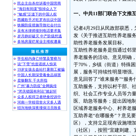
民企主自杀控诉着中国营商
“海归有间谍”惊掉众人下
一、中共11部门联合下文推
“敏感”泛滥下的中国人权
西藏歌手才旺罗布抗议中国
铁腕防疫措施导致社会付出
记者4月29日从民政部获悉
吴有水律师接到电话要求集
发《关于推进互助性养老服
岁月静好破灭 中产阶级想逃
多地房屋烂尾业主维权遭暴
助性养老服务发展目标。
互助性养老服务是指通过邻
随 机 推 荐
养老服务的活动。意见明确，
学生校内身亡特警及警察与
说“下雪”也造谣抓人惊呆
于70%，乡镇（街道）特殊
19岁女孩去血站打暑期工被骗
展，服务可持续性明显增强
中国人长期深受毒食品祸害
意见回答了“谁来服务”“服
卖惨翻车 千夫所指
广州“暴力防疫”全网疯传
互助服务，支持以村干部、
“闭关锁国有利论”掀起轩
织、社会工作专业人员等力
众多人权捍卫者绝食控诉中
医、助急等服务；提出因地
河南一学校宿舍火灾多人遇
绍兴地铁深夜撞保洁员致多
区域养老服务中心、村养老
互助养老“在哪服务”？意见
区），支持立足现有设施增
（社区），按照“宜建则建、