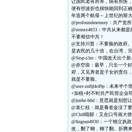
让国民老有所养，病有所医
便有些波折也很快能回到正
年造两个航母～上世纪的斯
@profoundmemory
@sensez4833：中共
不要相信中共！
@支持川普：不要脸的政府
是农民的几十倍，在台湾，
@Stop-s3m：中国改天
@赤空痕：最早，只生一个
府，又见养老是子女的责任
就是不要脸。
@user-zu8jl4ol9
+加税+时不时共产民营企业
@junhe-b6d：意思就是
@袁仁桂：就是養老金沒了
@Chill嘻郞：又在口号画
@lingsun4930：一个
改，翻了糊，糊了翻。折腾