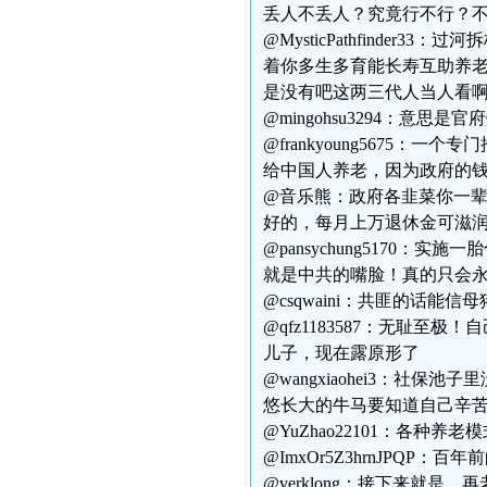
丢人不丢人？究竟行不行？
@MysticPathfinde
着你多生多育能长寿互助养老
是没有吧这两三代人当人看
@mingohsu3294：意
@frankyoung5675
给中国人养老，因为政府的
@音乐熊：政府各韭菜你一辈
好的，每月上万退休金可滋润
@pansychung5170
就是中共的嘴脸！真的只会
@csqwaini：共匪的话能信
@qfz1183587：无耻
儿子，现在露原形了
@wangxiaohei3：社
悠长大的牛马要知道自己辛
@YuZhao22101：各种
@ImxOr5Z3hrnJPQ
@verklong：接下来就是。