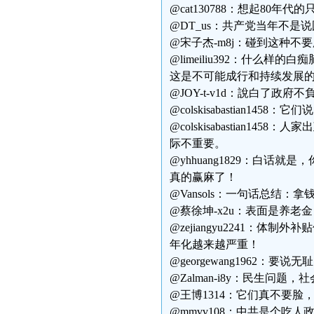
@cat130788：想起80
@DT_us：共产党当年不
@宋子杰-m8j：碰到这种不
@limeiliu392：什
这是不可能成行和持续发展
@JOY-t-v1d：說白了政府
@colskisabastian
@colskisabastian
际不重要。
@yhhuang1829：白
真的赢麻了！
@Vansols：一句话总结
@蔡徐坤-x2u：表面是养
@zejiangyu2241：
年化越来越严重！
@georgewang1962：
@Zalman-i8y：民生
@王博1314：它们真不要脸
@mmvv108：中共是个吃