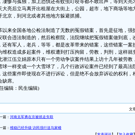
，凄惨与孤独，加上恐惧还有蚊虫叮咬等都不敢出声，等到天亮
天大亮后立马离开出租屋在大街上，公园，超市，地下商场等地
开北京，到河北或者其他地方躲避抓捕。
革以来全国各地公检法制造了无数的冤假错案，首先是征地，强
安联合违法制造的，然后检察院，法院继续把冤假错案做到底，
，还有军人，老兵，等等，都是改革带来的错案，这些错案一案
为维权造成多起案件，维权遭到打压拘留，劳教，判刑，这样就
北潜江伍立娟原本只有一个劳动争议案件结果上访十几年被劳教
雪球一样变成一个大雪球了，几个行政诉讼案件已经到了最高法
，这些案件即使现在不进行诉讼，但是绝不会放弃诉讼的权利，
会缺席。
责任编辑：民生编辑)
文
一篇：
河南兑军勇在京被抓走失联
一篇：
维稳已经升级 访民强行送马家楼
【
发表评论
】【
加入收藏