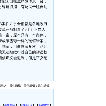
才能回出租屋稍微休息一会，
方躲避抓捕，有访民干脆自动
拆案件几乎全部都是各地政府
改革开放制造了9千万下岗人
接一案，原本只有一个案件，
变成滚雪球一样的冤假错案，
，拘留，刑事拘留多次，已经
院无法继续行驶自己的诉讼权
相信正义会迟到，但是正义绝
章录入：民生编辑 责任编辑：民生编辑
】【
告诉好友
】【
打印此文
】【
关闭窗口
】