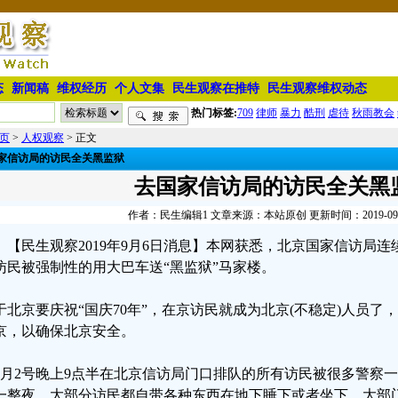
态
新闻稿
维权经历
个人文集
民生观察在推特
民生观察维权动态
热门标签:
709
律师
暴力
酷刑
虐待
秋雨教会
页
>
人权观察
> 正文
家信访局的访民全关黑监狱
去国家信访局的访民全关黑
作者：民生编辑1 文章来源：本站原创 更新时间：2019-09-05
【民生观察2019年9月6日消息】本网获悉，北京国家信访局
访民被强制性的用大巴车送“黑监狱”马家楼。
于北京要庆祝“国庆70年”，在京访民就成为北京(不稳定)人员
京，以确保北京安全。
9月2号晚上9点半在北京信访局门口排队的所有访民被很多警察
一整夜，大部分访民都自带各种东西在地下睡下或者坐下，大部