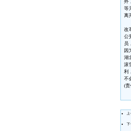
外
等
离
改
公
员
因
湖
滚
利
不
(
上
下