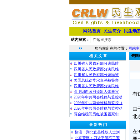
网站首页
民生简介
民生动
站内搜索：
您当前所在的位置：
网站主
去国
相 关 文 章
四川省人民政府部分访民维
四川省人民政府部分访民维
四川省人民政府部分访民维
美国总统访华宋嘉鸿被警察
四川省人民政府部分访民维
高飞因向政府提出人体器官
有
2026年中共两会维稳与监控动
2026年中共两会维稳与监控（
2026年中共两会维稳与监控动
由
两会维稳闫秀红被围困家中
北
最 新 热 门
在
快讯：湖北宜昌维权人士刘
北京警察：习近平管不了警
要