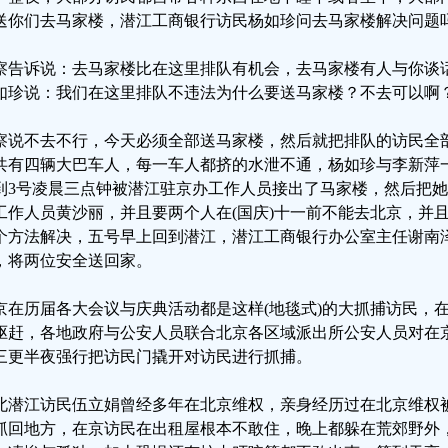
送你们去马家楼，潜江工商银行访民杨如珍问去马家楼解决问题
察告诉说：去马家楼比在这里排队有机会，去马家楼有人与你谈
如珍说：我们在这里排队不违法为什么要送马家楼？不去可以啊
察说不去不行，今天必须全部送马家楼，然后就把排队的访民全
共有四辆大巴车人，每一车人都挤的水泄不通，杨如珍与李新萍
到3号凌晨三点钟被潜江驻京办工作人员接出了马家楼，然后把
工作人员黄沙丽，并且要两个人在(国庆)十一前不能去北京，并
个方法解决，五号早上回到潜江，潜江工商银行办公室主任谢南
，将两位安全送回家。
京在历届各大会议与庆典活动都是这样(地毯式)的大抓捕访民，
驱赶，各地政府与公安人员联合北京各区域派出所公安人员对在
三更半夜强行把访民门撬开对访民进行抓捕。
北潜江访民伍立娟曾经多年在北京维权，亲身经历过在北京维权
抓回地方，在京访民在出租屋根本不敢住，晚上都躲在荒郊野外