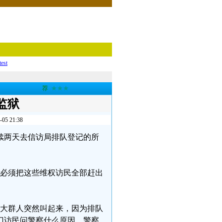
test
荐
★★★
监狱
 21:38
连续两天去信访局排队登记的所
了，必须把这些维权访民全部赶出
一大群人突然叫起来，因为排队
门访民问警察什么原因，警察