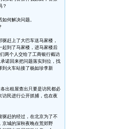
吗？
话如何解决问题。
？
部驱赶上了大巴车送马家楼，
一起到了马家楼，进马家楼后
她们两个人交给了工商银行截访
且承诺回来把问题落实到位，找
泽到火车站接了杨如珍李新
在各出租屋查出只要是访民都必
京访民进行公开抓捕，也在夜
被驱赶的经过，在北京为了不
，京城的深秋夜晚在荒郊野