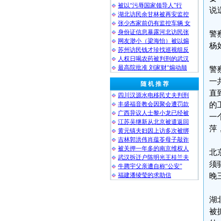
被以“污辱国家领导人”行
说
湖北访民余甘林被再安监控
张少杰家前仍有监控车辆 女
身份证信息暴露河北访民张
警
网友渺小（梁海怡）被以煽
杨
苏州访民钱才珍找巡视组反
人权日喝农药被判刑的武汉
最高院批准 刘家财“煽动颠
警
一
随 机 推 荐
直
四川汉源水电移民丈夫判刑
丰盛福音教会因聚会遭罚款
的
广西异议人士黎小龙已经被
一
江苏吴继新从北京被遣返回
萍
黄元镇夫妇因上访多次被绑
吉林郭洪伟肖蕴苓母子敲诈
被关押一年多的南京维权人
北
武汉拆迁户陈明光王桂兰夫
须
牛腾宇父亲遭自称“公安”
福建潘绫莹的求助信
晚
湖
被