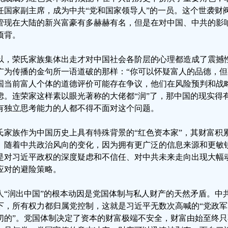
任国家副主席，成为中共“党和国家领导人”的一员。这个世袭财阀
管现在大陆的新兴富豪有多赫赫有名，但是在对中国、中共的影
项背。
以，荣氏家族集体出走才对中国社会各阶层的心理都造成了震撼
广为传播的金句所一语道破的那样：“你可以怀疑富人的品德，但
国当前富人个体的道德评价可能存在争议，他们在风险预判和战
虑。连荣家这样素以眼光著称的大佬都“润”了，那中国的现实得
有独立思考能力的人都不得不面对这个问题。
氏家族作为中国历史上具有特殊背景的“红色资本家”，其财富积
。随着中共政治风向的变化，因为拥有更广泛的信息来源和更敏锐
是对习近平政权的深度疑虑和不信任、对中共未来走向出现大幅
应对的避险策略。
人“润出中国”的根本动因是党国体制与私人财产的天然矛盾。中共
下，所有权力都归属党控制，这就是习近平无数次高喊的“党政
切的”。党国体制决定了资本的财富极端不安全，财富由始至终只