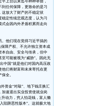
近平上台以来迄今种种举措，
不到任何保障，更致命的是习
，这放大了财产的不稳定状
度稳定性续悲观态度，认为习
模式会因内外矛盾积累而走向
药。他们现在觉得习近平搞的
法保障产权、不允许独立资本成
资本自由、安全与传承，但中
至可能被视为“威胁”。因此无
出中国”就是他们对国内高压政
使他们将财富和未来寄托在更
产保全。
内外资金“对敲”、地下钱庄换汇
，加速退出实业投资使就业岗
上升动力，穷人怕花钱，富人懒
入陷阱恶性版本”。这就极大地