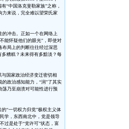
有“中国洛克斐勒家族”之称，
响力来说，完全难以望荣氏家
性的冲击。正如一个在网络上
不能怀疑他们的眼光”，即使对
略布局上的判断往往经过深思
有多糟糕？未来得有多黯淡？每
累与国家政治经济变迁密切相
的政治感知能力，“润”了其实
动荡乃至崩溃对可能性进行预
的“一切权力归党”极权主义体
军民学，东西南北中，党是领导
不过是处于“党许可”状态，富