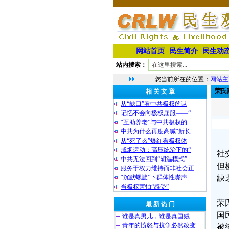
网站首页
民生简介
民生动
站内搜索：
您当前所在的位置：
网站主
荣氏
相 关 文 章
从“缺口”看中共极权的认
记忆不会向极权屈服——“
“互助养老”与中共极权的
中共为什么再度高喊“新长
从“死了么”爆红看极权体
戒烟运动：高压统治下的“
社
中共无法回到“胡温模式”
但
服务于权力维持而非社会正
“沉默螺旋”下群体性噤声
缺
当极权害怕“感受”
荣
最 新 热 门
国
谁是真男儿，谁是真国贼
青年的愤怒与抗争必然改变
被