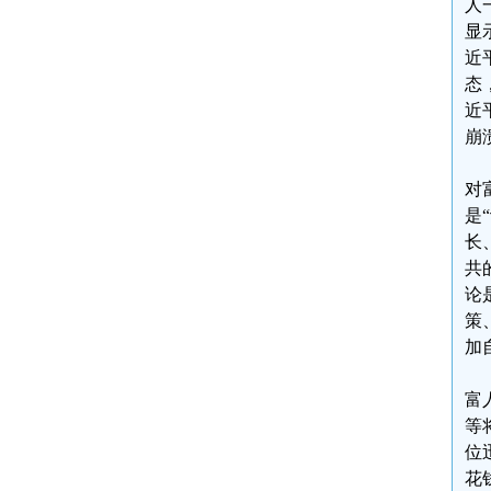
人
显
近
态
近
崩
对
是
长
共
论
策
加
富
等
位
花