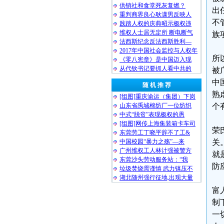
供销社和食堂死灰复燃？
出
重判商界良心耿潇男反映人
不
践踏人权的庆典昭示极权违
维权人士居无定所 断电断气
族
法西斯纪念反法西斯胜利—
2017年中国社会监控与人权年
所
《零八宪章》是中国迈入现
从代钦书记要抓人看中共的
被
中
随 机 推 荐
熟
[组图]重庆渝运（集团）下岗
山东省禹城棉纺厂一位纺织
个
中式“脱贫”表现极权的愚
[组图]网传上海集装箱卡车司
荣
东莞劳工丁晓平辞不了工&
中国校园“暴力之殇”—来
关
广州维权工人林计强被警方
就
东莞沙头劳动服务站：“我
防
垃圾焚烧需谨慎 武力镇压不
湖北随州强行征地,出现大量
富
制
一