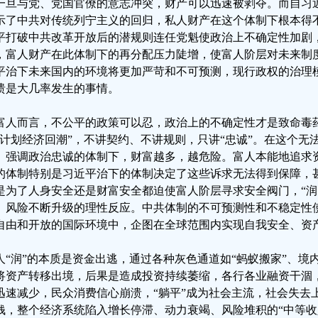
一旦与党、党国官僚的意志冲突，财产可以迅速被剥夺。而自习
示了中共对传统列宁主义的回归，私人财产在这个体制下根本得
平打破中共改革开放后的潜规则连任党魁使政治上不确定性加剧
，富人财产在此体制下的再分配压力陡增，使富人阶层对未来制
平治下未来国内的环境将更加严苛和不可预测，现行政权的治理
溃是大几率发生的事情。
富人而言，不公平的政策可以忍，政治上的不确定性才是致命毒
“计划经济回潮”，不讲契约、不讲规则，只讲“忠诚”。在这个无
、强调政治忠诚的体制下，财富越多，越危险。富人本能地追求
的体制特别是习近平治下的体制决定了这些诉求无法得到保障，甚
是为了人身安全还是财富安全都迫使富人阶层寻求安全阀门，“润
、风险不断升级的理性反应。中共体制的不可预测性和不稳定性
自由和开放的国际环境中，企图在全球范围内实现自我安全、资
人“润”的本质是资金出逃，通过各种灰色通道如“蚂蚁搬家”、境
将资产转移出境，后果是造成投资持续萎缩，各行各业融资干涸
迅速减少，民众消费信心崩溃，“躺平”成为社会主流，社会失去
钱，整个经济系统陷入增长停滞、动力衰竭、风险堆积的“中等收