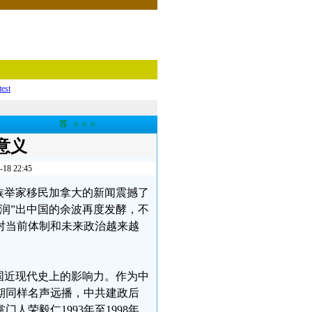
test
荐
★★★
意义
 22:45
家族举家移民加拿大的新闻震撼了
润”出中国的余波再度发酵，不
对当前体制和未来政治越来越
国近现代史上的影响力。作为中
期同样名声远播，中共建政后
荣毅仁1993年至1998年