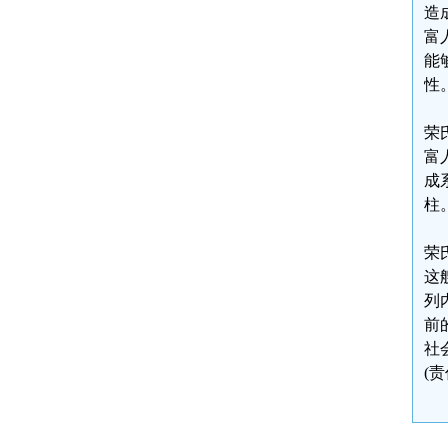
造
富
能
性
荣
富
成
柱
荣
这
列
前
社
(