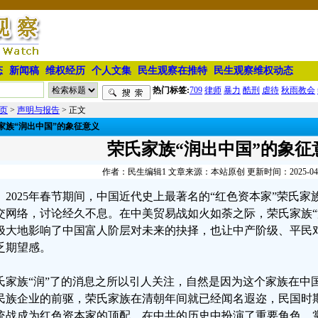
态
新闻稿
维权经历
个人文集
民生观察在推特
民生观察维权动态
热门标签:
709
律师
暴力
酷刑
虐待
秋雨教会
页
>
声明与报告
> 正文
家族“润出中国”的象征意义
荣氏家族“润出中国”的象征
作者：民生编辑1 文章来源：本站原创 更新时间：2025-04-18
2025年春节期间，中国近代史上最著名的“红色资本家”荣氏
交网络，讨论经久不息。在中美贸易战如火如荼之际，荣氏家族“
极大地影响了中国富人阶层对未来的抉择，也让中产阶级、平民
乏期望感。
氏家族“润”了的消息之所以引人关注，自然是因为这个家族在中
民族企业的前驱，荣氏家族在清朝年间就已经闻名遐迩，民国时
统战成为红色资本家的顶配，在中共的历史中扮演了重要角色，掌门人