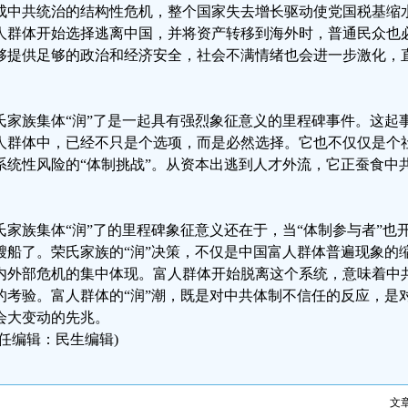
成中共统治的结构性危机，整个国家失去增长驱动使党国税基缩
人群体开始选择逃离中国，并将资产转移到海外时，普通民众也
够提供足够的政治和经济安全，社会不满情绪也会进一步激化，
。
氏家族集体“润”了是一起具有强烈象征意义的里程碑事件。这起事
人群体中，已经不只是个选项，而是必然选择。它也不仅仅是个
系统性风险的“体制挑战”。从资本出逃到人才外流，它正蚕食中
。
氏家族集体“润”了的里程碑象征意义还在于，当“体制参与者”也
艘船了。荣氏家族的“润”决策，不仅是中国富人群体普遍现象的
内外部危机的集中体现。富人群体开始脱离这个系统，意味着中
的考验。富人群体的“润”潮，既是对中共体制不信任的反应，是
会大变动的先兆。
责任编辑：民生编辑)
文