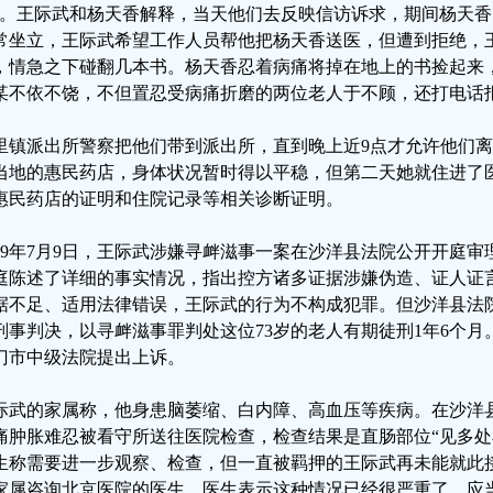
”。王际武和杨天香解释，当天他们去反映信访诉求，期间杨天
常坐立，王际武希望工作人员帮他把杨天香送医，但遭到拒绝，
，情急之下碰翻几本书。杨天香忍着病痛将掉在地上的书捡起来
某不依不饶，不但置忍受病痛折磨的两位老人于不顾，还打电话
里镇派出所警察把他们带到派出所，直到晚上近9点才允许他们
当地的惠民药店，身体状况暂时得以平稳，但第二天她就住进了
惠民药店的证明和住院记录等相关诊断证明。
019年7月9日，王际武涉嫌寻衅滋事一案在沙洋县法院公开开庭
庭陈述了详细的事实情况，指出控方诸多证据涉嫌伪造、证人证
据不足、适用法律错误，王际武的行为不构成犯罪。但沙洋县法院还
刑事判决，以寻衅滋事罪判处这位73岁的老人有期徒刑1年6个
门市中级法院提出上诉。
际武的家属称，他身患脑萎缩、白内障、高血压等疾病。在沙洋
痛肿胀难忍被看守所送往医院检查，检查结果是直肠部位“见多处小
生称需要进一步观察、检查，但一直被羁押的王际武再未能就此
家属咨询北京医院的医生，医生表示这种情况已经很严重了，应