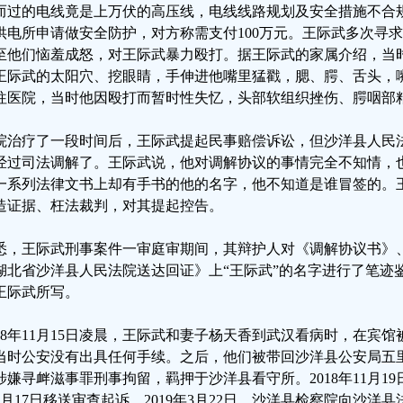
而过的电线竟是上万伏的高压线，电线线路规划及安全措施不合
供电所申请做安全防护，对方称需支付100万元。王际武多次寻
至他们恼羞成怒，对王际武暴力殴打。据王际武的家属介绍，当
王际武的太阳穴、挖眼睛，手伸进他嘴里猛戳，腮、腭、舌头，
往医院，当时他因殴打而暂时性失忆，头部软组织挫伤、腭咽部
院治疗了一段时间后，王际武提起民事赔偿诉讼，但沙洋县人民
经过司法调解了。王际武说，他对调解协议的事情完全不知情，
一系列法律文书上却有手书的他的名字，他不知道是谁冒签的。
造证据、枉法裁判，对其提起控告。
悉，王际武刑事案件一审庭审期间，其辩护人对《调解协议书》
湖北省沙洋县人民法院送达回证》上“王际武”的名字进行了笔迹
王际武所写。
018年11月15日凌晨，王际武和妻子杨天香到武汉看病时，在宾
当时公安没有出具任何手续。之后，他们被带回沙洋县公安局五
涉嫌寻衅滋事罪刑事拘留，羁押于沙洋县看守所。2018年11月19
1月17日移送审查起诉。2019年3月22日，沙洋县检察院向沙洋