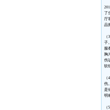
2
了
厅
品
（
子
服
胸
伤
软
（
伤
是
明
（