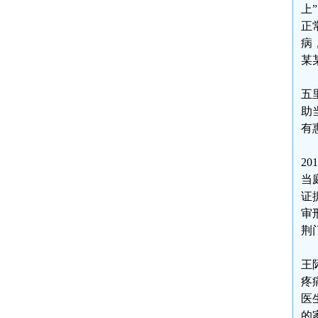
上
正
病
某
五
助
有
2
当
证
审
荆
王
疼
医
的