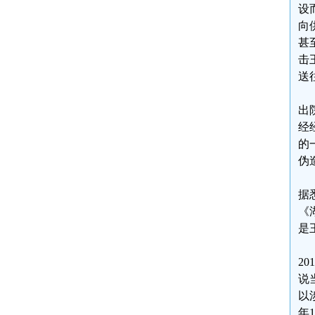
设
向
甚
击
送
出
经
的
伪
据
《
是
2
说
以
年