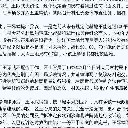
拆除。王际武夫妇说，这个决定他们没有看到过任何书面文件。
（后草场乡并入五里铺镇）就此召开村组长会议布置任务，据称
此，王际武提出异议，一是之前从未有规定宅基地不能超过100
；二是大部分村民的宅基地都是祖辈世代居住继承而来，1992
，没有违法违规的建设行为。沙洋区土地管理局等人岂能在没有
法建设？以后是不是随时可以再说，超过90、80、70平米的是
生活拮据，人均土地只有0.7亩，小孩上学读书都比较困难。
于王际武不配合工作，区土管局于1997年7月12日对大元村村
等为代表赴荆门市国土局反映情况，并请律师写了复议材料递交。1
不缴纳所谓罚款的村民房屋进行强拆，村民世代居住的合法住宅
、猪圈转瞬沦为废墟。因影响恶劣、村民抗议，强拆7户住宅后
咨询律师后，王际武得知，按《城乡规划法》，只有乡镇一级政
违章建筑的职权，区土管局的处罚决定完全于法无据，更不合情合理
就区土管局的处罚及强拆决定多次到沙洋县法院提起行政诉讼，
998年，以已过诉讼时效为由给出一份不予立案的裁定书。王际