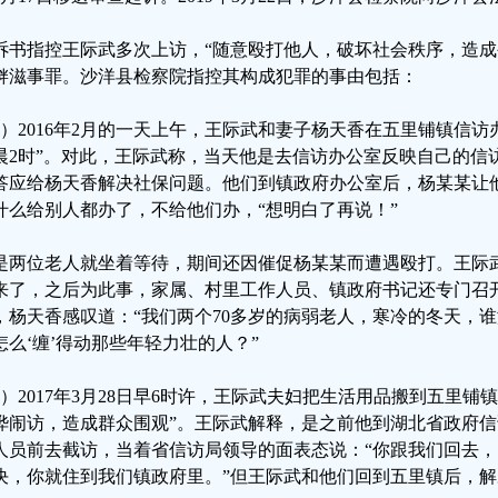
诉书指控王际武多次上访，“随意殴打他人，破坏社会秩序，造成
衅滋事罪。沙洋县检察院指控其构成犯罪的事由包括：
1）2016年2月的一天上午，王际武和妻子杨天香在五里铺镇信访
晨2时”。对此，王际武称，当天他是去信访办公室反映自己的信
答应给杨天香解决社保问题。他们到镇政府办公室后，杨某某让
什么给别人都办了，不给他们办，“想明白了再说！”
是两位老人就坐着等待，期间还因催促杨某某而遭遇殴打。王际
来了，之后为此事，家属、村里工作人员、镇政府书记还专门召
，杨天香感叹道：“我们两个70多岁的病弱老人，寒冷的冬天，
怎么‘缠’得动那些年轻力壮的人？”
2）2017年3月28日早6时许，王际武夫妇把生活用品搬到五里铺
哗闹访，造成群众围观”。王际武解释，是之前他到湖北省政府
人员前去截访，当着省信访局领导的面表态说：“你跟我们回去
决，你就住到我们镇政府里。”但王际武和他们回到五里镇后，