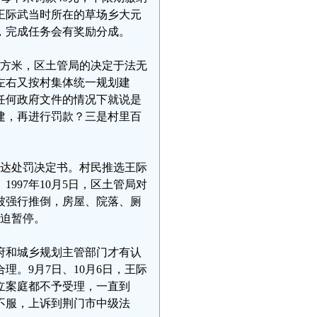
王际武当时所在的草场乡大元
，完成任务会有奖励分成。
平方米，区土管局的决定于法无
年左右又按村集体统一规划建
任何政府文件的情况下就说是
违建，再进行罚款？三是村里百
民下达处罚决定书。村民推选王际
997年10月5日，区土管局对
被强行推倒，房屋、院落、厕
被迫暂停。
府和城乡规划主管部门才有认
。9月7日、10月6日，王际
立案庭都不予受理，一直到
武不服，上诉到荆门市中级法