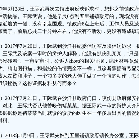
017年3月28日，王际武再次去镇政府反映诉求时，想起之前镇
生活物品。王际武说，他是早晨6点到五里铺镇政府的，现场没
靠近墙的一侧，没有引发围观。镇政府8点上班后，工作人员及
搬离了，前后总共二十分钟左右，他没有不听劝，更没有造成镇
3）2017年7月20日，王际武到沙洋县纪委信访室反映信访诉求
。王际武及该案一审时的辩护人解释，他没有抓伤孔某某，“只
都没碰着”。一审庭审时，公诉人出示的相关证据，病历材料竟
片、脑电图扫描，和指控的伤情完全不一样，且诊断票据编号显示
该人左臂和脖子，一个70多岁的老人伸手做了一个拉的动作，怎
组织挫伤？这份证据材料从何而来？
4）2017年7月21日，王际武在沙洋县政府门口，咬伤县政府保
。对此，王际武否认他曾咬伤褚某某。据王际武一审的辩护人介
依据据称是褚某某当时就诊的诊所的医生在一年多后出具的情况
材料。
5）2018年1月9日，王际武夫妇到五里铺镇政府镇长办公室，王