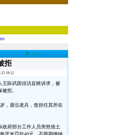
test
荐
★★★
被拒
 19:12
岁老人王际武因信访反映诉求，被
保被拒。
73岁，退伍老兵，曾担任其所在
场乡政府部分工作人员突然借土
每平米罚款40元，不限期缴纳