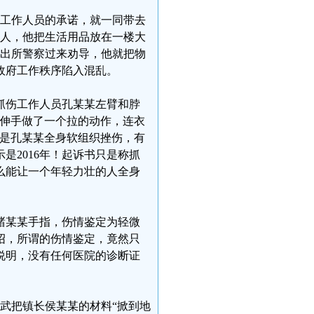
政府工作人员的承诺，就一同带去
有人，他把生活用品放在一楼大
派出所警察过来劝导，他就把物
政府工作秩序陷入混乱。
，抓伤工作人员孔某某左臂和脖
是伸手做了一个拉的动作，连衣
然是孔某某全身软组织挫伤，有
是2016年！起诉书只是称抓
么能让一个年轻力壮的人全身
安褚某某手指，伤情鉴定为轻微
绍，所谓的伤情鉴定，竟然只
说明，没有任何医院的诊断证
际武把镇长侯某某的材料“掀到地