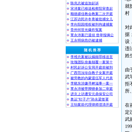
陈兆志被追加起诉
就
宋泽案已移送检察院审查起
村
顺德盛佳教会教案二次开庭
江苏访民许冬青被批捕女儿
李向阳因维权被刑拘逮捕案
对
贵州何世光爆炸冤案
据
覃永沛案已退侦 曾举报俩公
王永明病危仍被逮捕
设
违
随 机 推 荐
姓
李维忠案被以煽颠罪移送至
玫瑰团队徐秦颠覆一案第十
村民起诉公安局开庭前被刑
由
广西范汝珍自教子女案开庭
武
被劳教的内蒙退伍军人代表
李晓东涉嫌寻衅滋事一案一
拒
覃永沛被带脚镣参加二审庭
所
进京上访遭安元鼎保安公司
奥运“钉子户”孙永梁签署
王怡案前代理律师澄清开庭
在
定
武
1