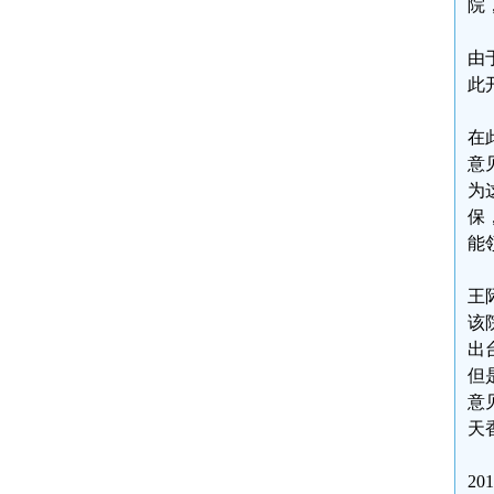
院
由
此
在
意
为
保
能
王
该
出
但
意
天
2