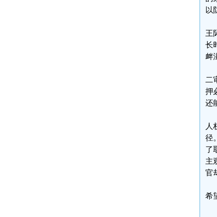
以
王
长
衅
二
押
还
人
径
了
主
官
希