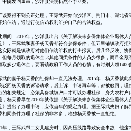
，中院发回重审，沙洋县法院仍然不予立案。
于该案得不到公正处理，王际武开始向沙洋区、荆门市、湖北省
开始信访，通过行使信访权利维护自己的合法权益。
此期间，2010年，沙洋县出台《关于解决未参保集体企业退休
见》，王际武和妻子杨天香都符合参保条件，但五里铺镇政府拒
这实际就是镇政府对他们信访维权的打击报复。后几经反映、协商
，但每月领取的退休金比其他同类条件的人员少很多，而且金额
领取多少退休金，要看镇政府工作人员的心情，有时别人领1400多
际武的妻子杨天香的社保却一直无法办理。2015年，杨天香就
院驳回杨天香的诉讼请求，后上诉、申请再审等，都被驳回，理由
台的相关规定，必须具备城镇户口才可以办理社保，身为农村户
是，杨天香早在2010年就依据《关于解决未参保集体企业退休
见》提出了办理申请，应依当年的规定办理。据王际武夫妇了解
香相同条件办理了社保的非常多，唯独杨天香被一直拒绝。
011年，王际武帮二女儿建房时，因高压线路导致安全事故，他