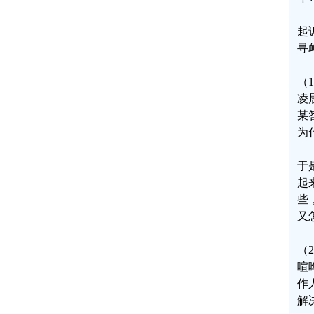
起
寻
（
凌
某
为
于
起
些
又
（
喧
作
解