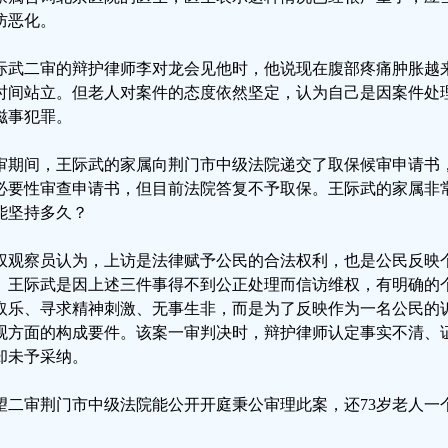
防恶化。
际武二审的辩护律师李对龙会见他时，他说现在腹部疼痛肿胀越
时间站立。但老人对案件的态度依然坚定，认为自己是因案件处
滋事犯罪。
审期间，王际武的家属向荆门市中级法院递交了取保候审申请书
必要性审查申请书，但目前法院答复不予取保。王际武的家属非
能坚持多久？
权观察员认为，上访是法律赋予公民的合法权利，也是公民反映
。王际武是因上述三件事得不到公正处理而信访维权，有明确的
取乐、寻求精神刺激、无事生非，而是为了反映作为一名公民的
观方面的构成要件。该案一审判决时，辩护律师认定事实不清、
却未予采纳。
望二审荆门市中级法院能公开开庭秉公审理此案，还73岁老人一