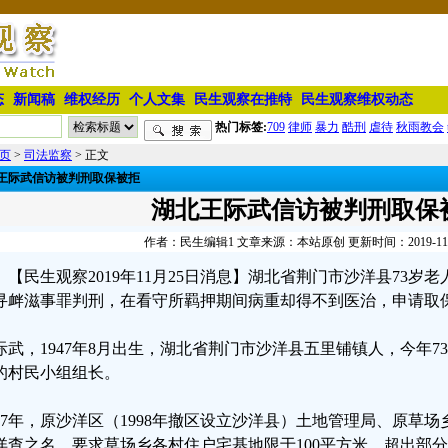
态
新闻稿
维权经历
个人文集
民生观察在推特
民生观察维权动态
热门标签:
709
律师
暴力
酷刑
虐待
秋雨教会
页
>
司法监察
> 正文
王际武信访被判刑取保被拒
湖北王际武信访被判刑取保
作者：民生编辑1 文章来源：本站原创 更新时间：2019-11-25
【民生观察2019年11月25日消息】湖北省荆门市沙洋县73
寻衅滋事罪判刑，在看守所羁押期间病重却得不到医治，申请取
际武，1947年8月出生，湖北省荆门市沙洋县五里铺镇人，今年
的村民小组组长。
997年，原沙洋区（1998年撤区设立沙洋县）土地管理局、原草
详查之名，要求草场乡各村住户宅基地限于100平方米，超出部分