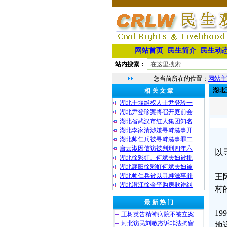
网站首页
民生简介
民生动
站内搜索：
您当前所在的位置：
网站主
湖北
相 关 文 章
湖北十堰维权人士尹登珍一
湖北尹登珍案将召开庭前会
湖北省武汉市红人集团知名
湖北李家清涉嫌寻衅滋事开
湖北帅仁兵被寻衅滋事罪二
唐云淑因信访被判刑四年六
以
湖北徐彩虹、何斌夫妇被批
湖北襄阳徐彩虹何斌夫妇被
湖北帅仁兵被以寻衅滋事罪
王
湖北潜江徐金平购房欺诈纠
村
最 新 热 门
1
王树英告精神病院不被立案
河北访民刘敏杰诉非法拘留
地