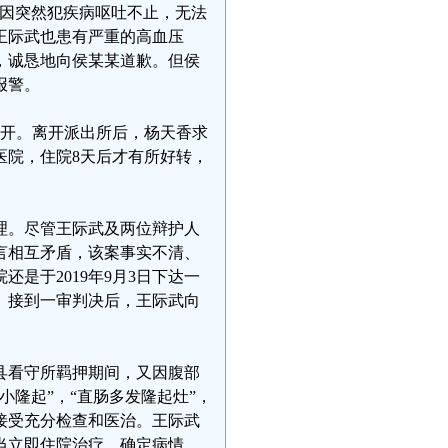
香因突然犯疾病呕吐不止，无法
王际武也患有严重的高血压
，诚恳地向侯某某道歉。但侯
报警。
离开。离开派出所后，杨天香求
医院，住院8天后才有所好转，
审理。尽管王际武及两位辩护人
言相互矛盾，该案事实不清、
是于2019年9月3日下达一
月。接到一审判决后，王际武向
县看守所羁押期间，又因腹部
隆起”，“直肠多发隆起灶”，
接受充分检查和医治。王际武
当立即住院治疗，确定病情，