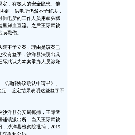
规定，有极大的安全隐患。他
求协商，供电所仍然不予解决，
时供电所的工作人员用拳头猛
嘴里鲜血直流。之后王际武被
粘膜戳伤。
法院不予立案，理由是该案已
也没有签字，沙洋县法院出具
王际武认为本案承办人员涉嫌
、《调解协议确认申请书》、
鉴定，鉴定结果表明这些签字不
馆被沙洋县公安局抓捕，王际武
里铺镇派出所，当天王际武被
日，沙洋县检察院批捕，2019
县法院提起公诉。