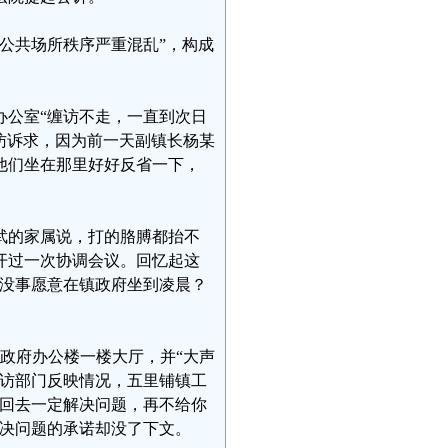
公共场所秩序严重混乱”，构成
办公室“缠访不走，一直到次日
访诉求，因为前一天副镇长杨某
他们坐在那里好好反省一下，
武的家属说，打的胳膊都抬不
开过一次协调会议。回忆起这
谁没事愿意在镇政府坐到凌晨？
镇政府办公楼一楼大厅，并“大声
信访部门反映情况，五里铺镇工
，回去一定解决问题，再不给你
解决问题的承诺却没了下文。