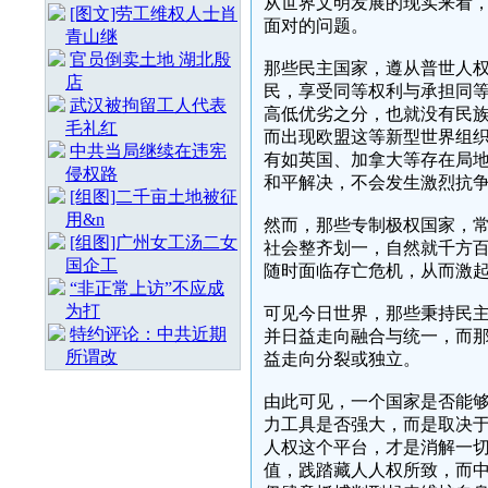
从世界文明发展的现实来看
[图文]劳工维权人士肖
面对的问题。
青山继
官员倒卖土地 湖北殷
那些民主国家，遵从普世人
店
民，享受同等权利与承担同
武汉被拘留工人代表
高低优劣之分，也就没有民
毛礼红
而出现欧盟这等新型世界组
中共当局继续在违宪
有如英国、加拿大等存在局
侵权路
和平解决，不会发生激烈抗
[组图]二千亩土地被征
用&n
然而，那些专制极权国家，
[组图]广州女工汤二女
社会整齐划一，自然就千方
国企工
随时面临存亡危机，从而激
“非正常上访”不应成
为打
可见今日世界，那些秉持民
特约评论：中共近期
并日益走向融合与统一，而
所谓改
益走向分裂或独立。
由此可见，一个国家是否能
力工具是否强大，而是取决
人权这个平台，才是消解一
值，践踏藏人人权所致，而