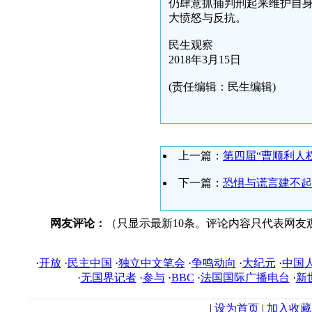
仍肆意抓捕判刑起来维护自
大愤怒与反抗。
民生观察
2018年3月15日
(责任编辑：民生编辑)
上一篇：
第四届“曹顺利人
下一篇：
恐惧与谎言建不起
网友评论：
（只显示最新10条。评论内容只代表网友
·
开放
·
民主中国
·
独立中文笔会
·
争鸣动向
·
大纪元
·
中国
·
无国界记者
·
参与
·
BBC
·
法国国际广播电台
·
新
|
设为首页
|
加入收藏