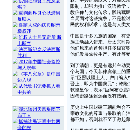
权。中共统治以来，对藏民
供销社和食堂死灰复
限制，却强力推广汉语教学
燃？
教信仰与文化传承，践踏藏
重判商界良心耿潇男
当局面对这些抗争，不是检
反映人
民的权利诉求，这是与人类
践踏人权的庆典昭示
极权违
中国是个多民族的国家，有
维权人士居无定所 断
族主动融入进来。唐太宗时期
电断气
他们原来的首领担任多级官职
法西斯纪念反法西斯
他们发展农牧生产。有此等
胜利—
2017年中国社会监控
到了清朝，更是有远邦主动要
与人权年
个岛国，今天菲律宾领土的
《零八宪章》是中国
示“臣愿以疆土人丁户口编入
迈入现
晋上，即为中国黎元”；乾隆
从代钦书记要抓人看
乾隆皇帝，表示“臣阿布赉愿
中共的
因考虑路途遥远而没有接纳
随 机 推 荐
历史上中国封建王朝能融合
湖北随州天风集团下
宗教文化的尊重与采取的自
岗工人
都不如，否则就不至于激起
抓捕访民证明中共两
会的权