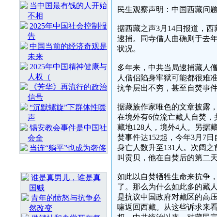
当中国最有钱的人开始
民生观察声明：中国西藏问
不相
2025年中国社会控制报
据西藏之声3月14日报道，
告
逮捕。同寺僧人曲确则于去年
中国当前的经济奇观是
状况。
未来
2025年中国精神健康与
多年来，中共当局逮捕藏人
人权（
人僧侣陷身牢狱可能都很难
《芳华》再流行的政治
抗争层出不穷，甚至自焚事
信号
据藏族作家唯色的文章披露，从2
“沉默螺旋”下群体性噤
在境外有6位流亡藏人自焚，共
声
藏地128人，境外4人。另据
锡安教会事件是中国社
焚事件达152起，今年3月7
会全
身亡人数升至131人。次阔之
当连“躺平”也成为奢侈
叫贡贝，他在自焚后的第二天
最 新 热 门
如此以自焚牺牲生命来抗争
谁是真男儿，谁是真
了。那么为什么如此多的藏
国贼
是抗议中国政府对藏区的高
青年的愤怒与抗争必
嘛返回西藏。从这些诉求来
然改变