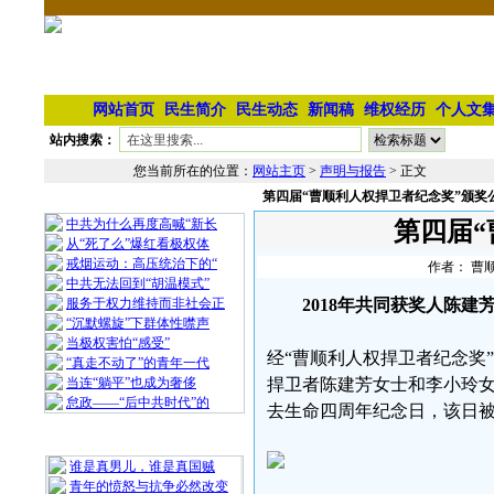
网站首页
民生简介
民生动态
新闻稿
维权经历
个人文
站内搜索：
您当前所在的位置：
网站主页
>
声明与报告
> 正文
第四届“曹顺利人权捍卫者纪念奖”颁奖
相 关 文 章
中共为什么再度高喊“新长
第四届
从“死了么”爆红看极权体
戒烟运动：高压统治下的“
作者： 曹顺
中共无法回到“胡温模式”
服务于权力维持而非社会正
2018年共同获奖人陈建
“沉默螺旋”下群体性噤声
当极权害怕“感受”
经“曹顺利人权捍卫者纪念奖
“真走不动了”的青年一代
当连“躺平”也成为奢侈
捍卫者陈建芳女士和李小玲女
怠政——“后中共时代”的
去生命四周年纪念日，该日被
最 新 热 门
谁是真男儿，谁是真国贼
青年的愤怒与抗争必然改变