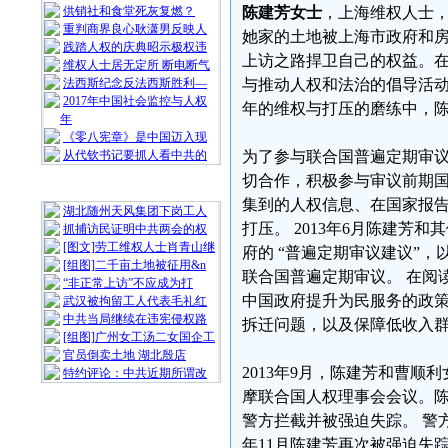
供销社和食堂死灰复燃？
陈建芳女士
，上海维权人士
重判商界良心耿潇男反映人
她家的土地被上海市政府和
践踏人权的庆典昭示极权违
上访之路捍卫自己的权益。
维权人士居无定所 断电断气
法西斯纪念反法西斯胜利—
与推动人权和法治的倡导活动
2017年中国社会监控与人权
年的维权与打压的磨练中，
年
《零八宪章》是中国迈入现
从代钦书记要抓人看中共的
为了参与联合国普遍定期审议
切合作，积极参与审议前期国
随 机 推 荐
集到的人权信息、在国家报
湖北随州天风集团下岗工人
打压。 2013年6月陈建芳
抓捕访民证明中共两会的权
[图文]劳工维权人士肖青山继
府的 “普遍定期审议建议”
[组图]二千亩土地被征用&n
联合国普遍定期审议。 在阅
“非正常上访”不应成为打
中国政府提升为民服务的政
武汉被拘留工人代表毛礼红
中共当局继续在违宪侵权路
拆迁问题，以及保障低收入
[组图]广州女工汤二女国企工
官员倒卖土地 湖北殷店
2013年9月，陈建芳和曹
特约评论：中共近期所谓改
摩联合国人权理事会会议。
警方拦截并被强迫失踪。 警
年11月陈建芳再次被强迫失