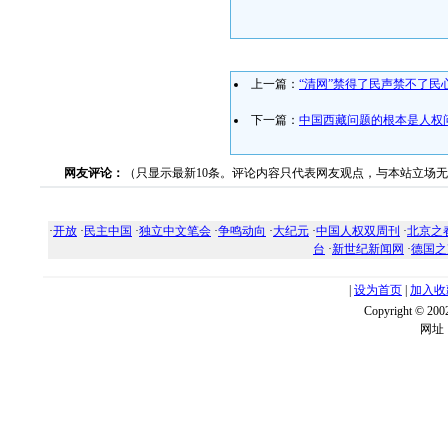
上一篇：
“清网”禁得了民声禁不了民
下一篇：
中国西藏问题的根本是人权
网友评论：
（只显示最新10条。评论内容只代表网友观点，与本站立场
·
开放
·
民主中国
·
独立中文笔会
·
争鸣动向
·
大纪元
·
中国人权双周刊
·
北京之
台
·
新世纪新闻网
·
德国之
|
设为首页
|
加入收
Copyright ©
网址：w