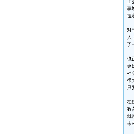
上
享
担
对
入
了
也
更
社
很
只
在
教
就
未