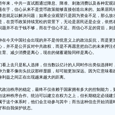
些年来，中共一直试图通过降息、降准、刺激消费以及各种宏观
题在于，信心从来不是货币政策能够直接创造出来的。如果居民
降息就足以解决问题；如果企业观望只是因为资金不足，那么放
是，在货币政策持续宽松的背景下，无论是居民还是企业，依然
问题并不在于钱不够，而在于信心不足。而信心不足的背后，则
种在今天中国社会出现的并不是传统意义上的政治反抗，而是更
心，并不是公开反对中共政权，而是不再愿意把自己的未来押注
生育、减少消费是离心，现在的储蓄避险同样是离心。
们看上去只是私人选择，但当数以亿计的人同时作出类似选择时
种力量不像街头抗议那样显眼，却可能更加深远。因为它意味着
身利益之间正在出现越来越大的距离。
代政治秩序的稳定，最终不仅依赖于国家拥有多大的控制能力，
与这种秩序合作。统治可以建立在权力之上，但长期稳定必须建
属于这个体系时，他们会主动参与其中；而当这种信念开始消退
守和自我保护状态。