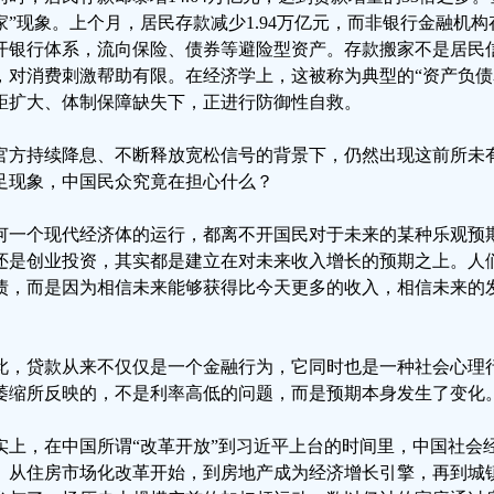
家”现象。上个月，居民存款减少1.94万亿元，而非银行金融机构存
开银行体系，流向保险、债券等避险型资产。存款搬家不是居民
，对消费刺激帮助有限。在经济学上，这被称为典型的“资产负债
距扩大、体制保障缺失下，正进行防御性自救。
官方持续降息、不断释放宽松信号的背景下，仍然出现这前所未
足现象，中国民众究竟在担心什么？
何一个现代经济体的运行，都离不开国民对于未来的某种乐观预
还是创业投资，其实都是建立在对未来收入增长的预期之上。人
债，而是因为相信未来能够获得比今天更多的收入，相信未来的
。
此，贷款从来不仅仅是一个金融行为，它同时也是一种社会心理
萎缩所反映的，不是利率高低的问题，而是预期本身发生了变化
实上，在中国所谓“改革开放”到习近平上台的时间里，中国社会
。从住房市场化改革开始，到房地产成为经济增长引擎，再到城