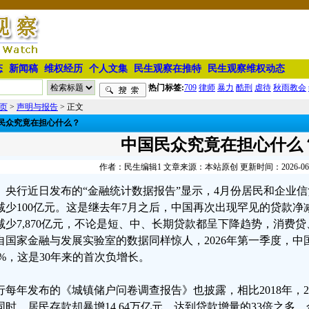
态
新闻稿
维权经历
个人文集
民生观察在推特
民生观察维权动态
热门标签:
709
律师
暴力
酷刑
虐待
秋雨教会
页
>
声明与报告
> 正文
民众究竟在担心什么？
中国民众究竟在担心什么
作者：民生编辑1 文章来源：本站原创 更新时间：2026-06-01
央行近日发布的“金融统计数据报告”显示，4月份居民和企业
减少100亿元。这是继去年7月之后，中国再次出现罕见的贷款净
减少7,870亿元，不论是短、中、长期贷款都呈下降趋势，消费
自国家金融与发展实验室的数据同样惊人，2026年第一季度，
.4%，这是30年来的首次负增长。
行每年发布的《城镇储户问卷调查报告》也披露，相比2018年，20
同时，居民存款却暴增14.64万亿元，达到贷款增量的33倍之多