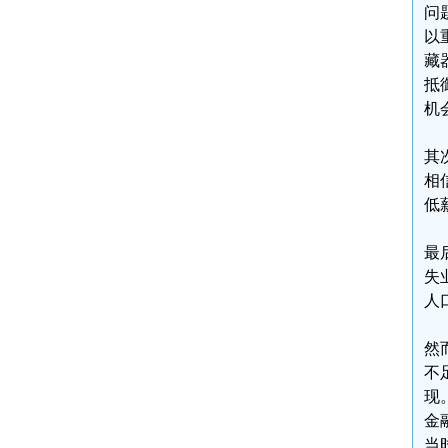
问
以
藏
抵
机
其
相
低
最
失
人
然
不
现
金
当