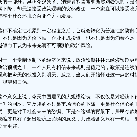
场的一部分。真正令投资者、消费者和普通家庭感到恐惧的，是
润下降，却无法接受政策逻辑的突然改变；一个家庭可以接受收
年整个社会环境会向哪个方向发展。
这种不确定性积累到一定程度之后，它就会转化为普遍性的防御
，不只是因为房价下跌；企业不愿投资，也不只是因为消费不足
越倾向于认为未来充满不可预测的政治风险。
对于一个专制体制下的经济体来说，政治预期往往比经济预期更
政治预期之上。一个人只有相信未来规则是稳定的，政策是连续
愿意把今天的钱投入到明天。反之，当人们开始怀疑这一点的时
、观望和自保。
这个意义上说，今天中国居民的大规模缩表，不仅仅是对经济下
上升的回应。它反映的不只是市场信心的下降，更是社会信心的
忧，更是对于社会未来的恐惧。正是在这样的背景下，居民存款
收缩才具有了超出经济上范畴的意义，其政治含义只有一句话：
今天更好。