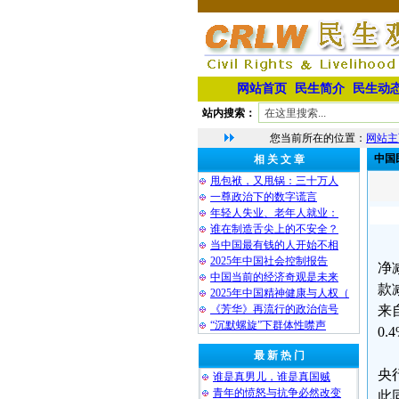
网站首页
民生简介
民生动
站内搜索：
您当前所在的位置：
网站主
中国
相 关 文 章
甩包袱，又甩锅：三十万人
一尊政治下的数字谎言
年轻人失业、老年人就业：
谁在制造舌尖上的不安全？
当中国最有钱的人开始不相
2025年中国社会控制报告
净
中国当前的经济奇观是未来
款
2025年中国精神健康与人权（
《芳华》再流行的政治信号
来
“沉默螺旋”下群体性噤声
0
最 新 热 门
央
谁是真男儿，谁是真国贼
青年的愤怒与抗争必然改变
此