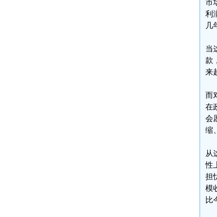
市
利
几
当
款
来
而
在
会
缩
从
性
担
模
比