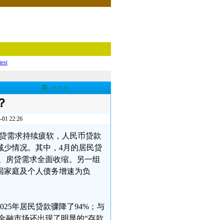
test
荐
★★★
？
 22:26
信贷需求持续疲软，人民币贷款
减少情况。其中，4月的居民贷
贷、房贷需求全面收缩。另一组
中国家庭及个人债务增速为负
25年居民贷款骤降了94%；与
。金融市场还出现了明显的“存款