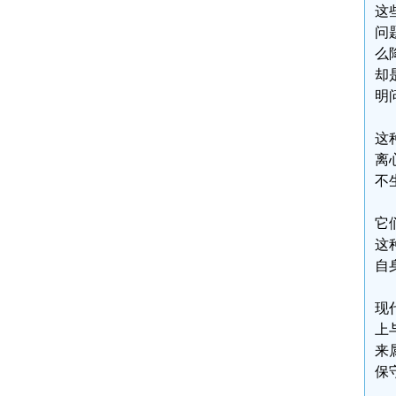
这
问
么
却
明
这
离
不
它
这
自
现
上
来
保