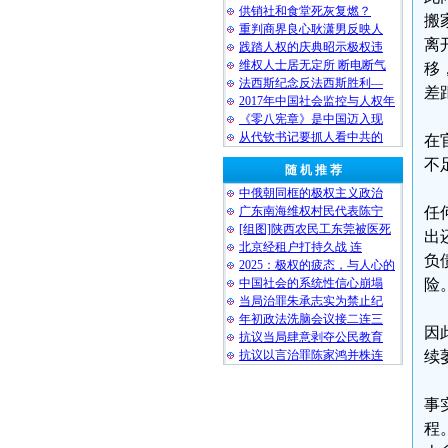
供销社和食堂死灰复燃？
搬
重判商界良心耿潇男反映人
离
践踏人权的庆典昭示极权违
维权人士居无定所 断电断气
移
法西斯纪念反法西斯胜利—
差
2017年中国社会监控与人权年
《零八宪章》是中国迈入现
从代钦书记要抓人看中共的
在
不
随 机 推 荐
中俄朝同框的极权主义政治
广东南海维权村民代表陈宁
任
[组图]陕西农民工东莞被医死
出
北京经租户打持久战 连
负
2025：极权的疲态，与人心的
中国社会的系统性信心崩塌
险
当局治罪朱承志实为禁止纪
年初政法洗脑会议接二连三
因
抗议当局肆意剥夺公民教育
抗议以言治罪陈家鸿并株连
续
事
程