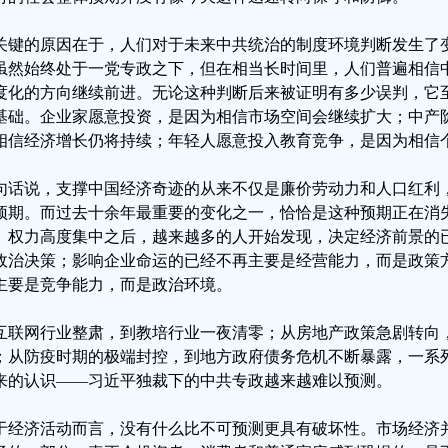
关键的原因在于，人们对于未来中共统治的制度环境判断发生了变
虽然始终处于一党专政之下，但在相当长时间里，人们普遍相信
度化的方向继续前进。无论这种判断后来被证明有多少误判，它
基础。企业家愿意投资，是因为相信市场空间会继续扩大；中产
相信经济增长仍将持续；年轻人愿意投入教育竞争，是因为相信
句话说，支撑中国经济奇迹的从来不仅是廉价劳动力和人口红利
预期。而过去十余年最重要的变化之一，恰恰是这种预期正在消
、权力高度集中之后，越来越多的人开始发现，决定经济前景的
政治决策；影响企业命运的已经不再主要是经营能力，而是政策
主要是竞争能力，而是政治环境。
互联网行业整肃，到教培行业一夜清零；从房地产政策急剧转向
；从防疫时期的极端封控，到地方政府债务危机不断暴露，一系
来的认识——习近平独裁下的中共专政越来越难以预测。
于经济活动而言，没有什么比不可预测更具有破坏性。市场经济