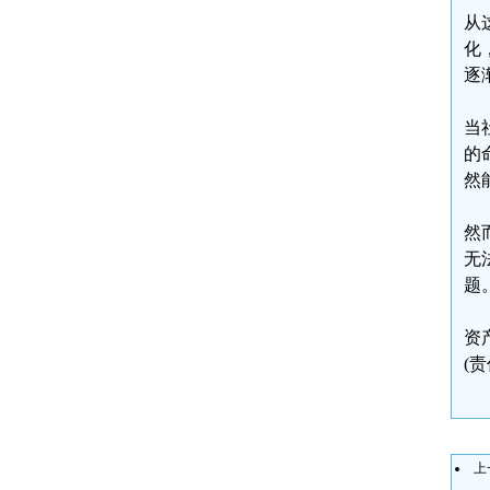
从
化
逐
当
的
然
然
无
题
资
(
上