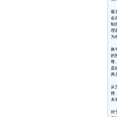
最
会
制
理
为
换
的
尊
是
再
从
挫
未
对