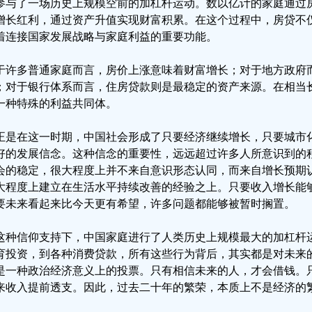
参与了一场历史上规模空前的加杠杆运动。数以亿计的家庭通过
增长红利，通过资产升值实现财富积累。在这个过程中，房贷不
着连接国家发展战略与家庭利益的重要功能。
于许多普通家庭而言，房价上涨意味着财富增长；对于地方政府
；对于银行体系而言，住房贷款则是最稳定的资产来源。在相当
一种特殊的利益共同体。
正是在这一时期，中国社会形成了只要经济继续增长，只要城市
好的发展信念。这种信念的重要性，远远超过许多人所意识到的程
会的稳定，很大程度上并不来自意识形态认同，而来自增长预期
大程度上建立在生活水平持续改善的经验之上。只要收入增长能
要未来看起来比今天更有希望，许多问题都能够被暂时搁置。
这种信仰支持下，中国家庭进行了人类历史上规模最大的加杠杆
育投资，到各种消费贷款，所有这些行为背后，其实都是对未来
是一种政治经济意义上的投票。只有相信未来的人，才会借钱。
来收入提前透支。因此，过去二十年的繁荣，本质上不是经济的