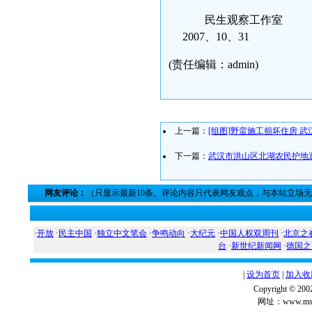
民生观察工作室
2007、10、31
(责任编辑：admin)
上一篇：
[组图]野蛮施工损坏住房 
下一篇：
武汉市洪山区北湖农民护地
网友评论：
（只显示最新10条。评论内容只代表网友观点，与本站立场
·
开放
·
民主中国
·
独立中文笔会
·
争鸣动向
·
大纪元
·
中国人权双周刊
·
北京之
台
·
新世纪新闻网
·
德国之
|
设为首页
|
加入收
Copyright ©
网址：www.msg