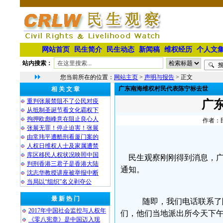
网站首页
民生简介
民生动态
新闻稿
维权经历
个人文
站内搜索：
您当前所在的位置：
网站主页
>
声明与报告
> 正文
广东南海维权村民代表陈宁标去世
相 关 文 章
重判张展禁阻不了公民对疫
广
从抵制圣诞节看文化霸权下
拘押欧彪峰意在阻止良心人
作者：民
张展无罪！停止迫害！张展
由常玮平遭酷刑看厦门案的
人权日维权人士及家属遭禁
库区移民人权状况映照中国
民生观察刚刚得到消息，广
判刑香港三君子是香港大陆
通知。
沈志华教授讲座被举报中断
当局以“组织”名义剥夺公
最 新 热 门
随即，我们电话联系了
2017年中国社会监控与人权年
们，他们当地派出所今天下
《零八宪章》是中国迈入现