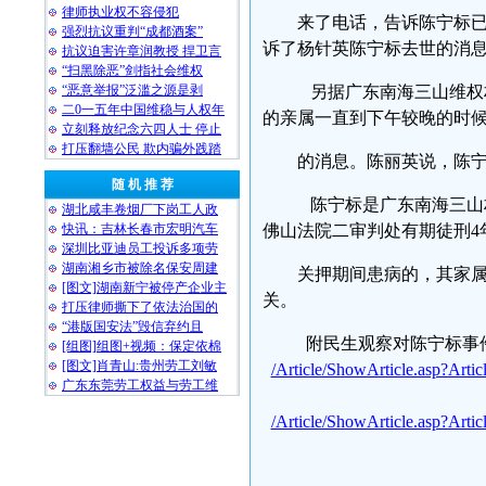
律师执业权不容侵犯
来了电话，告诉陈宁标
强烈抗议重判“成都酒案”
诉了杨针英陈宁标去世的消
抗议迫害许章润教授 捍卫言
“扫黑除恶”剑指社会维权
“恶意举报”泛滥之源是剥
另据广东南海三山维权
二0一五年中国维稳与人权年
的亲属一直到下午较晚的时
立刻释放纪念六四人士 停止
打压翻墙公民 欺内骗外践踏
的消息。陈丽英说，陈
随 机 推 荐
陈宁标是广东南海三山村
湖北咸丰卷烟厂下岗工人政
快讯：吉林长春市宏明汽车
佛山法院二审判处有期徒刑4
深圳比亚迪员工投诉多项劳
湖南湘乡市被除名保安周建
关押期间患病的，其家
[图文]湖南新宁被停产企业主
关。
打压律师撕下了依法治国的
“港版国安法”毁信弃约且
附民生观察对陈宁标事
[组图]组图+视频：保定依棉
[图文]肖青山:贵州劳工刘敏
/Article/ShowArticle.asp?Arti
广东东莞劳工权益与劳工维
/Article/ShowArticle.asp?Arti