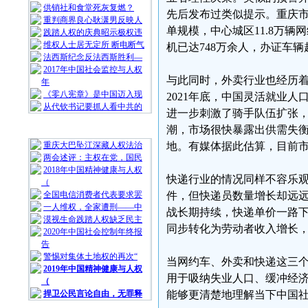
供销社和食堂死灰复燃？
先后发布过类似提示。重庆市
重判商界良心耿潇男反映人
单规模，中心城区11.8万辆
践踏人权的庆典昭示极权违
维权人士居无定所 断电断气
机已达748万余人，办证车
法西斯纪念反法西斯胜利—
2017年中国社会监控与人权
与此同时，外卖行业也经历着
年
《零八宪章》是中国迈入现
2021年底，中国灵活就业人
从代钦书记要抓人看中共的
进一步刺激了骑手队伍扩张，
潮，市场很快暴露出供需失衡
随 机 推 荐
重庆大巴坠江深藏人权法治
地。有媒体据此估算，目前
两会述评：主权在党，国民
2018年中国精神健康与人权
快递行业的情况同样不容乐观
（
全国电信消费者代表要求罢
件，但快递员数量增长却远
一人维权，全家遭刑——中
战长期持续，快递单价一路下跌
漠视生命践踏人权缺乏民主
同步转化为劳动者收入增长
2020年中国社会控制年终报
告
警惕对集体土地权的再次“
当网约车、外卖和快递这三
2019年中国精神健康与人权
用于吸纳失业人口、缓冲经
（
捍卫公民言论自由，无罪释
能够更清楚地理解当下中国