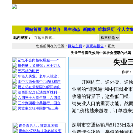
网站首页
民生简介
民生动态
新闻稿
维权经历
个人文
站内搜索：
您当前所在的位置：
网站主页
>
声明与报告
> 正文
失业三件套失效与中国社会流动的枯竭
相 关 文 章
记忆不会向极权屈服——“
失业
甩包袱，又甩锅：三十万人
死不起的时代
作者：民
年轻人失业、老年人就业：
由中共两会看中共的非程序
开网约车、送外卖、送快
历史总在最稳固的瞬间转向
业者的“避风港”和中国就业
法西斯纪念反法西斯胜利—
收缩的背景下，这些低门槛
六四三十六周年祭：六四是
三个判例看中共银行、国企
纳失业人口的重要功能。然而
民族主义狂潮围剿“新三害
湖”,价格越来越卷，订单越
最 新 热 门
深圳市交通运输局5月25日
谁是真男儿，谁是真国贼
青年的愤怒与抗争必然改变
业者理性决策。类似的预警并