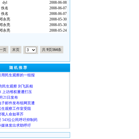
dyl
2008-06-08
佚名
2008-06-07
佚名
2008-06-07
邓永亮
2008-05-30
邓永亮
2008-05-30
邓永亮
2008-05-24
一页
末页
共
9
页
164
条
随 机 推 荐
引用民生观察的一组报
访民生观察 刘飞跃相
 上访维权屡遭打压
2月21日发布
电子邮件发布组网页遭
民生观察工作室受阻
府视人命如草芥
 543位公民呼吁抑制药
外媒体发出求助呼吁