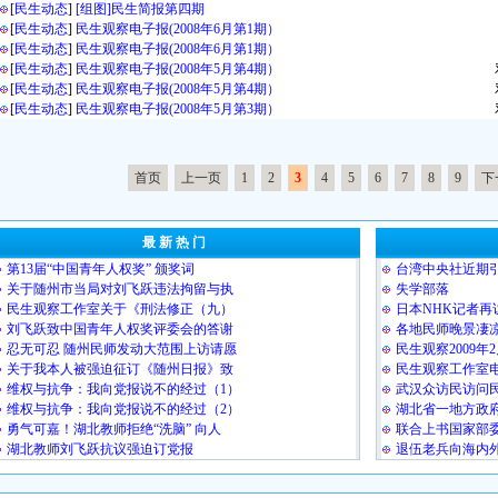
[
民生动态
]
[组图]民生简报第四期
[
民生动态
]
民生观察电子报(2008年6月第1期）
[
民生动态
]
民生观察电子报(2008年6月第1期）
[
民生动态
]
民生观察电子报(2008年5月第4期）
[
民生动态
]
民生观察电子报(2008年5月第4期）
[
民生动态
]
民生观察电子报(2008年5月第3期）
首页
上一页
1
2
3
4
5
6
7
8
9
下
最 新 热 门
第13届“中国青年人权奖” 颁奖词
台湾中央社近期
关于随州市当局对刘飞跃违法拘留与执
失学部落
民生观察工作室关于《刑法修正（九）
日本NHK记者再
刘飞跃致中国青年人权奖评委会的答谢
各地民师晚景凄凉
忍无可忍 随州民师发动大范围上访请愿
民生观察2009年
关于我本人被强迫征订《随州日报》致
民生观察工作室
维权与抗争：我向党报说不的经过（1）
武汉众访民访问
维权与抗争：我向党报说不的经过（2）
湖北省一地方政
勇气可嘉！湖北教师拒绝“洗脑” 向人
联合上书国家部委
湖北教师刘飞跃抗议强迫订党报
退伍老兵向海内