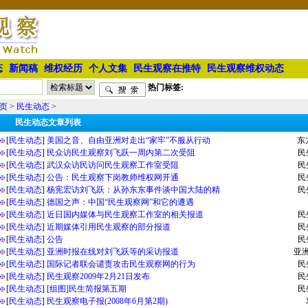
态
新闻稿
维权经历
个人文集
民生观察在推特
民生观察维权动态
热门标签:
页
>
民生动态
>
民生动态文章列表
[
民生动态
]
美国之音、自由亚洲对走出“家牢”不服从行动
东
[
民生动态
]
民众访民生观察刘飞跃一周内第二次受阻
民
[
民生动态
]
武汉众访民访问民生观察工作室受阻
民
[
民生动态
]
公告：民生观察下岗教师维权网开通
民
[
民生动态
]
杨宪宏访刘飞跃：从孙东东事件谈中国大陆的精
民
[
民生动态
]
德国之声：中国“民生观察网”和它的遭遇
[
民生动态
]
近日国内媒体与民生观察工作室的相关报道
民
[
民生动态
]
近期媒体引用民生观察的部分报道
民
[
民生动态
]
公告
民
[
民生动态
]
亚洲时报在线对刘飞跃等的采访报道
亚
[
民生动态
]
国际记者联会谴责攻击民生观察网的行为
民
[
民生动态
]
民生观察2009年2月21日发布
民
[
民生动态
]
[组图]民生简报第五期
民
[
民生动态
]
民生观察电子报(2008年6月第2期)