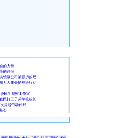
随 机 推 荐
会的力量
革的路径
洪镜谈公司被强拆的经
州万人集会护粤语行动
访谈民生观察工作室
宜民打工子弟学校校长
再次提起劳动仲裁
基石