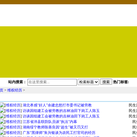
站内搜索：
搜索
热门标签:
页
>
维权经历
>
维权经历文章列表
[
维权经历
]
湖北孝感“好人”余建忠怒打市委书记被劳教
民生
[
维权经历
]
访谈因组建工会被劳教的吉林油田下岗工人陈玉
民生
[
维权经历
]
访谈因组建工会被劳教的吉林油田下岗工人陈玉
民生
[
维权经历
]
江苏省沛县联防队员谈“执法”内幕
民
[
维权经历
]
湖南绥宁教师陈善良因“超生”被又罚又打
民
[
维权经历
]
广东“黑律师”朱兴银谈为农民工打官司的经历
民