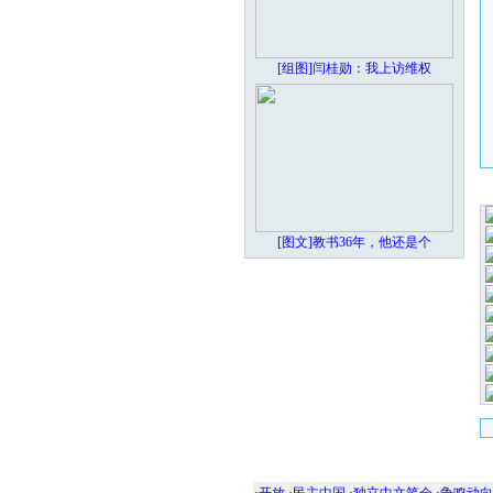
[组图]闫桂勋：我上访维权
[图文]教书36年，他还是个