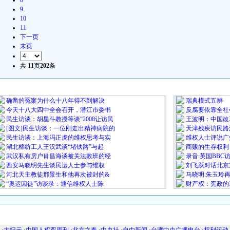
8
9
10
11
下一页
末页
共
11
页
202
条
最 新 热 门
确凿的冤案为什么十八年得不到解决
瑞典模式五辨
今天十八大四中全会召开，潜江市委书
反腐要依靠全社
民生访谈：胡星斗教授等谈“2008让访民
王波明：中国改
[图文]民生访谈：一位刚走出精神病院的
天津残疾访民路
民生访谈：上海冯正虎的维权思考与实
维权人士评说广
湖北棉纺工人王汉武谈“堵铁路”与起
商贩的生存权利
武汉私有房户肖昌海谈被关法教班的经
录音:英国BBC
西安马晓明先生谈民运人士参与维权
刘飞跃对话北京
河北天主教徒邢景生和他再次被封的&
马晓明:朱玉玲
“奥运囚徒”访谈录：通信维权人士陈
财产权：宪政的
友情链接