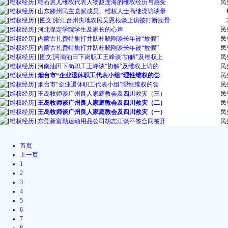
[
维权经历
]
结石患儿维权代表人物赵连海的维权经历与感受
民
[
维权经历
]
山东滕州民主党派成员、维权人士高继澡访谈录
[
维权经历
]
[图文]浙江台州失地农民吴恩根谈上访被打断肋骨
[
维权经历
]
河北保定学院学生及家长的心声
民
[
维权经历
]
内蒙古扎赉特旗打井队杜晓刚谈长年被“放假”
民
[
维权经历
]
内蒙古扎赉特旗打井队杜晓刚谈长年被“放假”
民
[
维权经历
]
[图文]河南油田下岗职工王峰谈“协解”及维权上
民
[
维权经历
]
河南油田下岗职工王峰谈“协解”及维权上访的
民
[
维权经历
]
烟台市“企业退休职工代表小组”理性维权的尝
民
[
维权经历
]
烟台市“企业退休职工代表小组”理性维权的尝
民
[
维权经历
]
王岛牧师谈广州良人家庭教会及四川救灾（三）
民
[
维权经历
]
王岛牧师谈广州良人家庭教会及四川救灾（二）
民
[
维权经历
]
王岛牧师谈广州良人家庭教会及四川救灾（一）
民
[
维权经历
]
东莞新富勤运动用品公司胡志江谈不签合同被开
民
首页
上一页
1
2
3
4
5
6
7