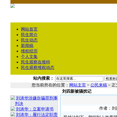
网站首页
民生简介
民生动态
新闻稿
维权经历
个人文集
民生观察在推特
民生观察维权动态
站内搜索：
您当前所在的位置：
网站主页
>
公民来稿
> 正
刘四新被骚扰记
相 关 文 章
刘涛华涉嫌诈骗罪刑事
判决
作者：刘四
刘涛华：立案申请书
刘涛华：履行法定职责