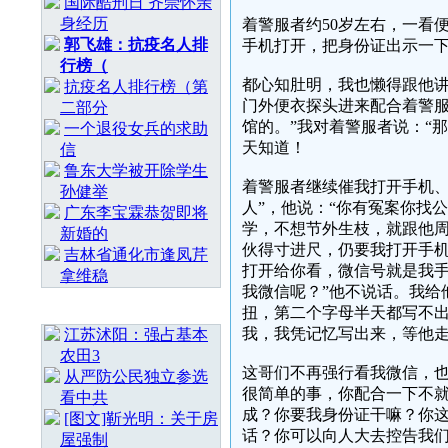
国际酷刑日 齐崇怀亲
身经历
着警服者约50岁左右，一看
郭飞雄：抗疫名人排
手机打开，把身份证出示一下
行榜（
都心知肚明，我也懒得跟他
抗疫名人排行榜（第
门外便衣探头进来配合着警服
二部分
馆的。”我对着警服者说：“
一个退役女兵的求助
天知道！
信
鲁东大学被开除学生
着警服者继续催我打开手机、
孙健举
人”，他说：“你有冤案你找
广东李宝霖恭贺即将
学，不想节外生枝，就跟他周
新婚的
伙得寸进尺，仍要我打开手
吉林省通化市逢凤芹
打开给你看，微信号就是我手
拿维稳
我微信呢？”他不说话。我给
随 机 推 荐
扭，第二个字母半天都写不出
我，我凭记忆写出来，等他
江苏沭阳：强占基本
农田3
这哥们不再强行看我微信，也
从严防公民独立参选
很简单的事，你配合一下不就
看中共
成？你要我身份证干嘛？你这
[图文]靳光明：关于房
话？你可以向人大去控告我们
屋强制