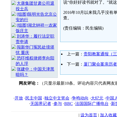
说“你好好读书就对了。”就
大唐集团甘肃公司退
役士兵
2016年10月以来我几乎
[组图]陈明光告北京公
查。
安的行
[组图]湖北钟祥一农家
(责任编辑：民生编辑)
饭庄主
刘涛华：履行法定职
责申请
闯新华门冤民处境堪
忧 重庆
上一篇：
贵阳教案通报（三
恐吓维权律师李向阳
的人浮
下一篇：
厦门聚会案亲历者
张建中：中国天津黑
暗吗？
网友评论：
（只显示最新10条。评论内容只代表网友
·
开放
·
民主中国
·
独立中文笔会
·
争鸣动向
·
大纪元
·
中国
·
无国界记者
·
参与
·
BBC
·
法国国际广播电台
·
新
|
设为首页
|
加入收藏