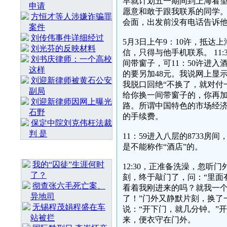
早就计划五一期间到上海看
申请
愿意和敢于跟我联系的同学
方恒才等人涉嫌诈骗罪
会面，出发前没有电话告诉
案件
刘传伟事件详细经过
5月3日上午9：10许，抵
刘光芬的反映材料
信，只得与他手机联系。 11
刘书庆律师：一个高校
间带窗子，可11：50许进
这样
的要另加48元。我说网上显
刘迎新律师被黄石公安
我脱口回绝“不换了，就对付
副局
给你换一间带窗子的，你再加
刘迎新律师因网上曝光
路。所谓中国特色的市场经
石野
的手续费。
保定中院刘克伟枉法裁
判 是
11：59进入八层的8733
是不能称作“酒店”的。
最 新 热 门
我的“囚徒”生涯何时
12:30，正准备洗澡，忽
了？
刻，终于敲门了，问：“里面
彻查张六毛死亡案、
看着我刚进来的吗？就我一个
异地司
了！”门外又静默片刻，换了
无锡程茂娟程盛在车
说：“开下门，就几分钟。”
站被拦
来，便衣守在门外。