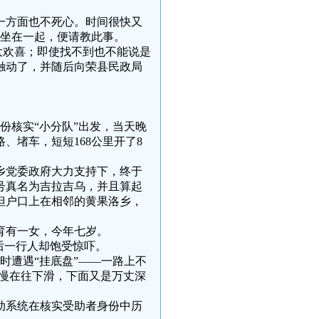
一方面也不死心。时间很快又
好坐在一起，便请教此事。
大欢喜；即使找不到也不能说是
话触动了，并随后向荣县民政局
份核实“小分队”出发，当天晚
、堵车，短短168公里开了8
乡党委政府大力支持下，终于
2号真名为吉拉吉乌，并且算起
但户口上在相邻的黄果洛乡，
育有一女，今年七岁。
后一行人却饱受惊吓。
时遭遇“挂底盘”——一路上不
慢慢在往下滑，下面又是万丈深
助系统在核实受助者身份中历