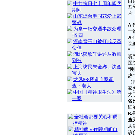
自
中共抗日七十周年阅兵
3
期间
片
山东烟台申同花爱上武
警战
A.
为拿一纸交通事故处理
一
书 四
2
河南雷玉山被打成反革
院
命伸
“
湖北熊钦轩讲述从教师
听
到被
医
上海访民朱金娣、沈金
“
宝夫
热
龙凤8•8楼道血案调
（
查：老太
家
中国《精神卫生法》第
为
一案
名
细
最 新 热 门
B.
全社会都要关心和调
查
控精神
从
精神病人住院期间自
该