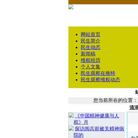
网站首页
民生简介
民生动态
新闻稿
维权经历
个人文集
民生观察在推特
民生观察维权动态
您当前所在的位置：
流
相 关 文 章
《中国精神健康与人
权》月
探访阅兵前被关精神病
院的