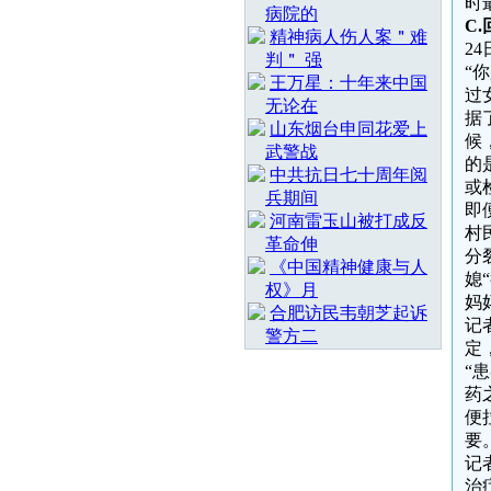
时
病院的
C.
精神病人伤人案＂难
2
判＂ 强
“
王万星：十年来中国
过
无论在
据
山东烟台申同花爱上
候
武警战
的
中共抗日七十周年阅
或
兵期间
即
河南雷玉山被打成反
村
革命伸
分
《中国精神健康与人
媳
权》月
妈
合肥访民韦朝芝起诉
记
警方二
定
“
药
便
要
记
治