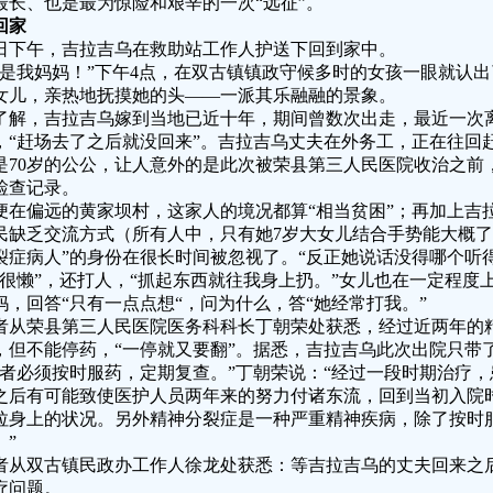
最长、也是最为惊险和艰辛的一次“远征”。
回家
4日下午，吉拉吉乌在救助站工作人护送下回到家中。
你是我妈妈！”下午4点，在双古镇镇政守候多时的女孩一眼就认
女儿，亲热地抚摸她的头——一派其乐融融的景象。
了解，吉拉吉乌嫁到当地已近十年，期间曾数次出走，最近一次离家
，“赶场去了之后就没回来”。吉拉吉乌丈夫在外务工，正在往回
是70岁的公公，让人意外的是此次被荣县第三人民医院收治之前
检查记录。
便在偏远的黄家坝村，这家人的境况都算“相当贫困”；再加上吉
民缺乏交流方式（所有人中，只有她7岁大女儿结合手势能大概了
裂症病人”的身份在很长时间被忽视了。“反正她说话没得哪个听
“很懒”，还打人，“抓起东西就往我身上扔。”女儿也在一定程度
妈，回答“只有一点点想“，问为什么，答“她经常打我。”
者从荣县第三人民医院医务科科长丁朝荣处获悉，经过近两年的
，但不能停药，“一停就又要翻”。据悉，吉拉吉乌此次出院只带
患者必须按时服药，定期复查。”丁朝荣说：“经过一段时期治疗
之后有可能致使医护人员两年来的努力付诸东流，回到当初入院
拉身上的状况。另外精神分裂症是一种严重精神疾病，除了按时
。”
者从双古镇民政办工作人徐龙处获悉：等吉拉吉乌的丈夫回来之
疗问题。