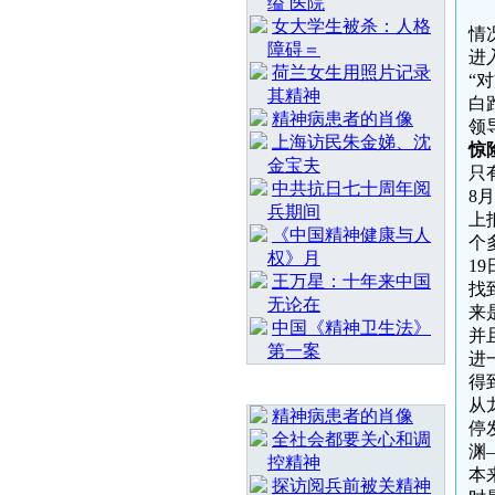
缢 医院
女大学生被杀：人格
情
障碍＝
进
荷兰女生用照片记录
“
其精神
白
精神病患者的肖像
领
上海访民朱金娣、沈
惊
金宝夫
只
中共抗日七十周年阅
8
兵期间
上
《中国精神健康与人
个
权》月
1
王万星：十年来中国
找
无论在
来
中国《精神卫生法》
并
第一案
进
得
随 机 推 荐
从
精神病患者的肖像
停
全社会都要关心和调
渊
控精神
本
探访阅兵前被关精神