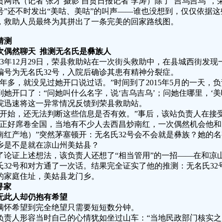
贡网讯（记者 张才 摄影 自贡日报记者 李涛）除了“吉乌吉乌”
2号”还不时发出“美咕、美咕”的叫声——谁也没想到，仅仅依据
，救助人员最终为其拼出了一条完美的回家路线图。
猜测
次偶然聊天
推测无名氏是彝族人
013年12月29日，荣县救助站在一次街头救助中，在县城西街发
编号为无名氏32号，入院后确诊其患有精神分裂症。
一年多，就没见过她开口说过话。”时间到了2015年5月的一天，
到她开口了：“问她叫什么名字，说‘吉乌吉乌’；问她住哪里，‘美
院迅速将这一异常情况反馈到荣县救助站。
刚开始，还无法判断这些信息是否有效。”事后，该站负责人在接
”正好席卷全国，当地有不少人去西昌炒南红，一次偶然机会他和
南红产地）”突然茅塞顿开：无名氏32号会不会就是彝族？她的
乡是不是就在凉山州美姑县？
了论证上述想法，该负责人还想了“相当管用”的一招——在和凉
氏32号和对方通了一次话。结果完全证实了他的推测：无名氏3
的家庭住址，美姑县龙门乡。
寻家
无此人却仍抱有希望
满怀希望到完全绝望只需要短短数分钟。
负责人形容当时自己的心情犹如坐过山车：“当地民政部门核实之后