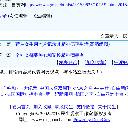
来源：自贡网
http://www.zgm.cn/html/a/2015/0825/107232.html 2015
目录
(责任编辑：民生编辑)
文章录入：
上一篇：
荷兰女生用照片记录其精神病院生活(高清组图)
下一篇：
全社会都要关心和调控精神病患者
【
发表评论
】【
加入收藏
】【
告诉好
0条。评论内容只代表网友观点，与本站立场无关！）
友情链接
·
争鸣动向
·
大纪元
·
中国人权双周刊
·
北京之春
·
中央社
·
自由新
BC
·
法国国际广播电台
·
新世纪新闻网
·
德国之声
·
自由亚洲电台
·
|
设为首页
|
加入收藏
|
联系民生
|
友情链接
|
关于民生
|
Copyright © 2002-2013 民生观察工作室 版权所有
网址：www.msguancha.com
Power by DedeCms