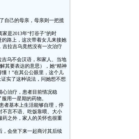
出了自己的母亲，母亲则一把揽
是2013年“打谷子”的时
赶的路上，这次带着女儿来接她
，吉拉吉乌竟然没有一次治疗
拉吉乌不会汉语，和家人、当地
解其要表达的意思），她“精神
得懂！”在其公公眼里，这个儿
上证实了这种说法，问她想不想
精心治疗，患者目前情况稳
了服用一星期的药物。
，患者基本上生活能够自理，停
时不言不语、吃饭靠喂、大小
服药之外，家人的关怀也很重
后，会坐下来一起商讨其后续