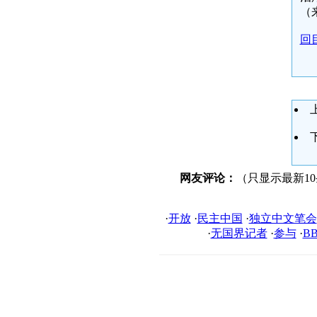
（
回
网友评论：
（只显示最新1
·
开放
·
民主中国
·
独立中文笔会
·
无国界记者
·
参与
·
B