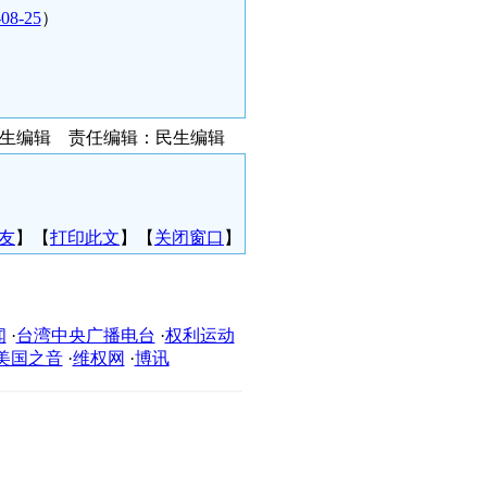
-08-25
）
民生编辑 责任编辑：民生编辑
友
】【
打印此文
】【
关闭窗口
】
闻
·
台湾中央广播电台
·
权利运动
美国之音
·
维权网
·
博讯