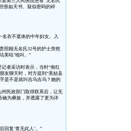
，荣县第三人民医院患者“无名氏
这些形如天书、疑似密码的碎
现一名衣不遮体的中年妇女。入
负责照顾无名氏32号的护士突然
咕美咕’地叫。”
受记者采访时表示，当时“南红
朋友聊天时，对方提到“美姑县
名字是不是就叫吉乌吉乌？她的
山州民政部门取得联系后，让无
2号确为彝族，并透露了更为详
回复‘查无此人’。”