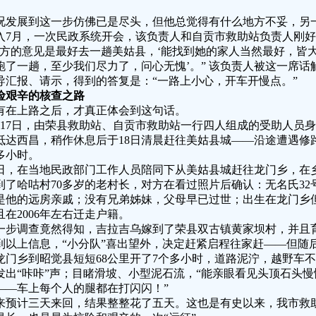
况发展到这一步仿佛已是尽头，但他总觉得有什么地方不妥，另
入7月，一次民政系统开会，该负责人和自贡市救助站负责人刚
对方的意见是最好去一趟美姑县，‘能找到她的家人当然最好，皆
跑了一趟，至少我们尽力了，问心无愧’。” 该负责人被这一席
导汇报、请示，得到的答复是：“一路上小心，开车开慢点。”
险艰辛的核查之路
有在上路之后，才真正体会到这句话。
月17日，由荣县救助站、自贡市救助站一行四人组成的受助人员身
抵达西昌，稍作休息后于18日清晨赶往美姑县城——沿途遭遇修路
多小时。
9日，在当地民政部门工作人员陪同下从美姑县城赶往龙门乡，在
到了哈咕村70多岁的老村长，对方在看过照片后确认：无名氏3
是他的远房亲戚；没有兄弟姊妹，父母早已过世；出生在龙门乡
且在2006年左右迁走户籍。
一步调查竟然得知，吉拉吉乌嫁到了荣县双古镇黄家坝村，并且
到以上信息，“小分队”喜出望外，决定赶紧启程往家赶——但随
龙门乡到昭觉县短短68公里开了7个多小时，道路泥泞，越野车不
发出“咔咔”声；目睹滑坡、小型泥石流，“能亲眼看见头顶石头
——车上每个人的腿都在打闪闪！”
来预计三天来回，结果整整花了五天。这也是有史以来，我市救