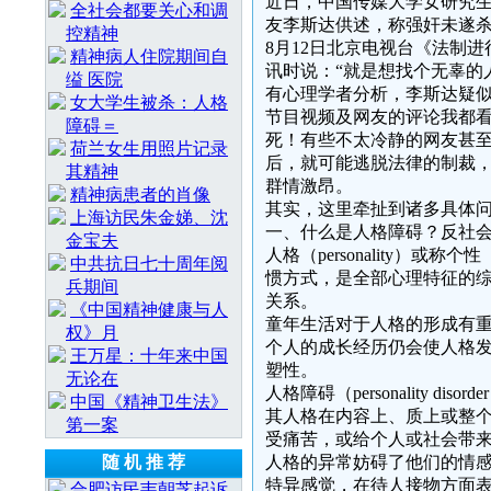
近日，中国传媒大学女研究
全社会都要关心和调
友李斯达供述，称强奸未遂
控精神
8月12日北京电视台《法制
精神病人住院期间自
讯时说：“就是想找个无辜的
缢 医院
有心理学者分析，李斯达疑
女大学生被杀：人格
节目视频及网友的评论我都
障碍＝
死！有些不太冷静的网友甚
荷兰女生用照片记录
后，就可能逃脱法律的制裁
其精神
群情激昂。
精神病患者的肖像
其实，这里牵扯到诸多具体
上海访民朱金娣、沈
一、什么是人格障碍？反社
金宝夫
人格（personality）或
中共抗日七十周年阅
惯方式，是全部心理特征的
兵期间
关系。
《中国精神健康与人
童年生活对于人格的形成有
权》月
个人的成长经历仍会使人格
王万星：十年来中国
塑性。
无论在
人格障碍（personality
中国《精神卫生法》
其人格在内容上、质上或整个
第一案
受痛苦，或给个人或社会带
随 机 推 荐
人格的异常妨碍了他们的情
特异感觉，在待人接物方面
合肥访民韦朝芝起诉