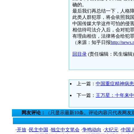
确的。
最后我们再总结一下，人格
此类人群犯罪，将会依照我
中国传媒大学这件可怕的侵
相信待司法介入后，会对犯
有理由相信，法律将会给犯
（来源：知乎日报
http://news
回目录
(责任编辑：民生编辑)
上一篇：
中国重症精神病患
下一篇：
王万星：十年来中
网友评论：
（只显示最新10条。评论内容只代表网友
·
开放
·
民主中国
·
独立中文笔会
·
争鸣动向
·
大纪元
·
中国