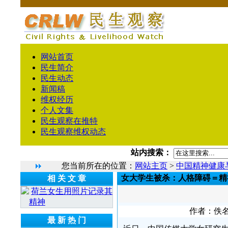
网站首页
民生简介
民生动态
新闻稿
维权经历
个人文集
民生观察在推特
民生观察维权动态
站内搜索：
您当前所在的位置：
网站主页
>
中国精神健康
女大学生被杀：人格障碍＝精
相 关 文 章
荷兰女生用照片记录其
精神
作者：佚名 
最 新 热 门