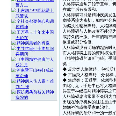
人格障碍通常开始于童年、
警方二
在成年后有所缓和。
山东烟台申同花爱上
人格障碍可能是精神疾病发
武警战
病关系较为密切，如精神分
全社会都要关心和调
为偏执性精神障碍。人格障
控精神
人格障碍与人格改变不能混
王万星：十年来中国
或持久的应激、严重的精神
无论在
恢复或部分恢复。
精神病患者的肖像
人格障碍没有明确的起病时
中共抗日七十周年阅
而人格障碍主要的评判标准
兵期间
《精神障碍的诊断与统计手册第
《中国精神健康与人
类：
权》月
◆ 反常类人格障碍：包括反
河南雷玉山被打成反
◆ 古怪类人格障碍：分裂样
革命伸
◆ 焦虑类：回避型，依赖型
精神病人伤人案＂难
由此可见，手册中已将人格
判＂ 强
碍置于神经症与精神障碍之
探访阅兵前被关精神
人格障碍患者常常不会因为
病院的
出现在诊疗机构的往往是由
婚姻咨询或接受家庭治疗。
人格障碍的治疗和干预一般