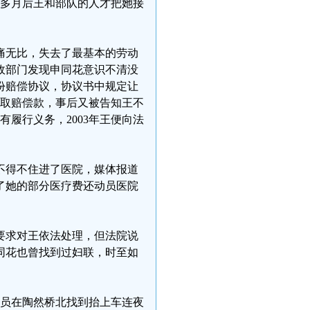
个多月后王和部队的人才把她接
痛无比，失去了最基本的劳动
政部门发现申同花意识不清没
一份赔偿协议，协议书中规定让
换取赔偿款，事后又被告知王不
有履行义务，2003年王便向法
不得不住进了医院，媒体报道
了她的部分医疗费还动员医院
要求对王依法处理，但法院说
同花也曾找到过妇联，时至如
人员在陶然桥北找到抬上车连夜