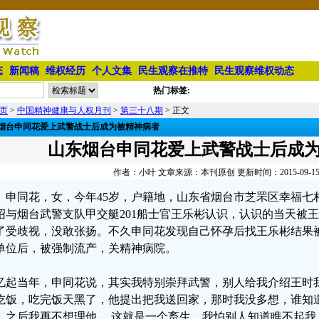
态
新闻稿
维权经历
个人文集
民生观察在推特
民生观察维权动态
热门标签:
页
>
中国精神健康与人权月刊
>
第三十八期
> 正文
烟台申同花爱上武警战士后成为被精神病者
山东烟台申同花爱上武警战士后成
作者：小叶 文章来源：本刊原创 更新时间：2015-09-15 0
申同花，女，今年45岁，户籍地，山东省烟台市芝罘区幸福七村东
绍与烟台武警支队甲交艇201船士官王乐彬认识，认识的当天被
了受歧视，没敢张扬。不久申同花发现自己怀孕后找王乐彬结果
单位后，被强制流产，关精神病院。
忆起当年，申同花说，其实我特别崇拜武警，别人给我介绍王时
吃饭，吃完饭天黑了，他提出把我送回家，那时我没多想，谁知
，之后我再不想理他 ，这就是一个畜生，我怕别人知道瞧不起我