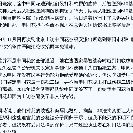
回老家，途中申同花遭到他们殴打和憋尿的虐待。后被送到610
关押几天后又把她送到拘留所拘留了15天，期满又把她送回610
到烟台肺科医院（内设精神病院）。当日逼着她写下了息诉罢访
让她睡死，申同花担心性命不保才在息诉罢访协议书上签字后离
014年11月因再次到北京上访申同花被福安派出所送到莱阳市精
合收治条件医院拒绝收治而幸免遭难。
这并不是申同花的全部遭遇，她在遭遇家暴被遗弃时就到妇联求
见怎么管？公安机关以家务事他们不便插手为由拒绝立案，申同
院以申同花没有民事行为能力拒绝受理她的诉求，但法院却受理
部门鉴定申同花属于伤残二级。并不顾申同花被王打成伤残二级
们离婚。2010年烟台武警部队给申同花签下了一份给予申同花救
同花却因为上访被遭受了非人的待遇。
同花说，他们对我的歧视和侮辱比殴打、拘留、非法拘禁更让人
至想和这些迫害我的公检法分子同归于尽，但我不能死的不明不
害者，但我没有受到法律的保护，只有这些执法者在利用法律庇
讨个公道！