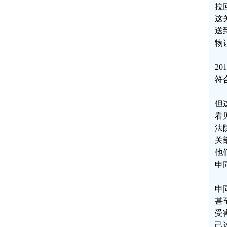
拉
这
送
物
2
符
但
看
法
关
他
申
申
甚
受
己