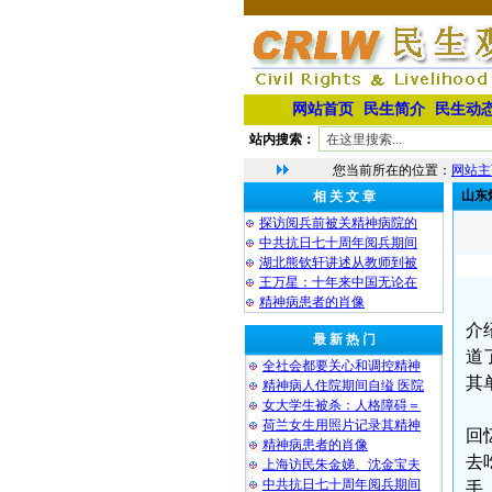
网站首页
民生简介
民生动
站内搜索：
您当前所在的位置：
网站主
山东
相 关 文 章
探访阅兵前被关精神病院的
中共抗日七十周年阅兵期间
湖北熊钦轩讲述从教师到被
王万星：十年来中国无论在
精神病患者的肖像
介
最 新 热 门
道
全社会都要关心和调控精神
其
精神病人住院期间自缢 医院
女大学生被杀：人格障碍＝
荷兰女生用照片记录其精神
回
精神病患者的肖像
去
上海访民朱金娣、沈金宝夫
中共抗日七十周年阅兵期间
手