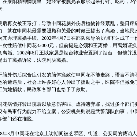
。在莱阳精神病院里，她经常被脱光衣服绑起来打针、吃药，2
来。
院后再次被王毒打，导致申同花脑外伤后植物神经紊乱，整日疼
力。就在申同花最需要照顾和关爱的时候王提出了离婚，当地民
为其办理离婚手续。2002年4月7日在部队领导的协调下达成了
一次性赔偿申同花32000元，但前提是必须和王离婚，用离婚证
意离婚。2002年6月王以家属是烟台转业安置到了烟台，但他并没
提出了离婚诉讼，法院判决离婚。
于脑外伤后综合症引发的脑体瘫致使申同花不能走路，语言不清
她的遭遇后，社会上许多好心人伸出了援助之手，医院不但减免
工为她捐款，民政和各部门也给予了救助。
同花病情好转出院后以故意伤害罪、虐待遗弃罪，找过多个部门
没有民事行为能力不给立案，公安机关则说是武警部队的事，申
各部门还在推脱。
008年3月申同花在北京上访期间被芝罘区、街道、公安局的截访