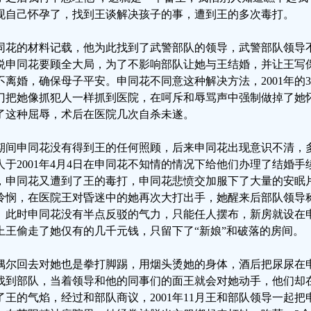
现自己怀孕了，找到王谈解决孩子的事，遭到王的多次毒打。
同花的材料记载，他为此找到了武警部队的领导，武警部队领导
说申同花要顾全大局，为了不影响部队让她与王结婚，并让王写
不离婚，确保母子平安。申同花不同意这种解决方法，2001年的
门把她像抓犯人一样抓到医院，在呵斥和辱骂声中强制做掉了她
了这种屈辱，术后在医院几次自杀未遂。
期间申同花没有得到王的任何照顾，后来申同花出现意识不清，
人于2001年4月4日在申同花不知情的情况下给他们办理了结婚
，申同花又遭到了王的毒打，申同花悲愤交加服下了大量的安眠
怜悯，在医院王对昏迷中的她再次大打出手，她醒来后部队领导称
。此时申同花没有半点反驳的气力，只能任人摆布，新房就设在申
上王偷走了她仅有的几千元钱，只留下了“新娘”和破落的房间。
偶尔回去对她也是拳打脚踢，用烟头烫她的身体，酒后把尿尿在
找到部队，当着领导和他的同事们的面王就会对她动手，他们却
了王的气焰，经过和部队商议，2001年11月王和部队领导一起