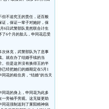
不但不追究王的责任，还百般
保证，保证一辈子对她好，保
3月6日武警部队竟然联合计生
怀了6个月的胎儿，申同花忍受
多次休克，武警部队为了息事
手续。就在办了结婚手续的当
片。但是这并没有换得王的半
已经把她们的婚期定在5月1
同花的租住房，“结婚”的当天
申同花的身上，申同花为此多
在一旁袖手旁观。这无疑更助
把申同花强制送到了莱阳精神病