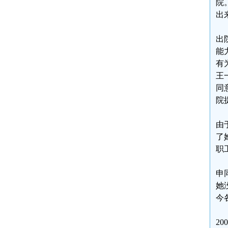
院
出
出
能
有
王
同
院
由
了
职
申
她
今
2