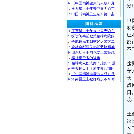
《中国精神健康与人权》月
发
王万星：十年来中国无论在
中国《精神卫生法》第一案
申
随 机 推 荐
劝
王万星：十年来中国无论在
证
探访阅兵前被关精神病院的
合肥访民韦朝芝起诉警方二
部
全社会都要关心和调控精神
不
山东烟台申同花爱上武警战
精神病患者的肖像
精神病人伤人案＂难判＂ 强
这
中共抗日七十周年阅兵期间
宁
《中国精神健康与人权》月
天
河南雷玉山被打成反革命伸
点
日
晚
王
次
长