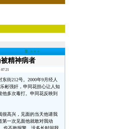
荐
★★★
为被精神病者
7:21
街212号。2000年9月经人
王乐彬强奸，申同花担心让人知
被他多次毒打。申同花反映到
我很高兴，见面的当天他请我
道第一次见面他就敢对我动
，也不敢报警。没多长时间我