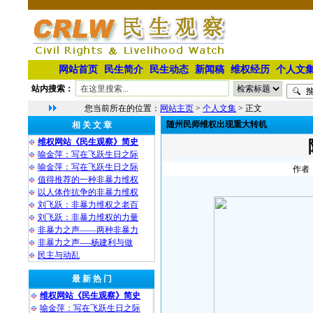
网站首页
民生简介
民生动态
新闻稿
维权经历
个人文
站内搜索：
您当前所在的位置：
网站主页
>
个人文集
> 正文
随州民师维权出现重大转机
相 关 文 章
维权网站《民生观察》简史
喻金萍：写在飞跃生日之际
喻金萍：写在飞跃生日之际
作者：
值得推荐的一种非暴力维权
以人体作抗争的非暴力维权
刘飞跃：非暴力维权之老百
刘飞跃：非暴力维权的力量
非暴力之声——两种非暴力
非暴力之声----杨建利与做
民主与动乱
最 新 热 门
维权网站《民生观察》简史
喻金萍：写在飞跃生日之际