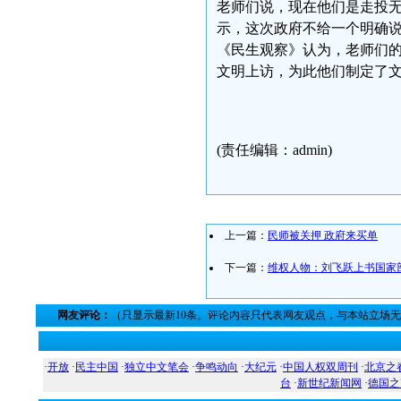
老师们说，现在他们是走投
示，这次政府不给一个明确
《民生观察》认为，老师们
文明上访，为此他们制定了
《民生观察
2006-7
(责任编辑：admin)
上一篇：
民师被关押 政府来买单
下一篇：
维权人物：刘飞跃上书国家
网友评论：
（只显示最新10条。评论内容只代表网友观点，与本站立场
·
开放
·
民主中国
·
独立中文笔会
·
争鸣动向
·
大纪元
·
中国人权双周刊
·
北京之
台
·
新世纪新闻网
·
德国之