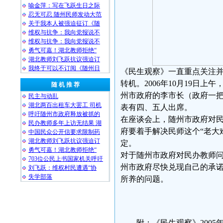
喻金萍：写在飞跃生日之际
忍无可忍 随州民师发动大范
关于我本人被强迫征订《随
维权与抗争：我向党报说不
维权与抗争：我向党报说不
勇气可嘉！湖北教师拒绝“
湖北教师刘飞跃抗议强迫订
我终于可以不订阅《随州日
《民生观察》一直重点关注
转机。2006年10月19日
随 机 推 荐
州市政府的李市长（政府一
民主与动乱
湖北两百出租车大罢工 司机
表有四、五人出席。
呼吁随州市政府释放被抓的
在座谈会上，随州市政府对
民办教师多年上访无结果 湖
府要着手解决民师这个“老大
中国民众公开信要求限制药
湖北教师刘飞跃抗议强迫订
定。
勇气可嘉！湖北教师拒绝“
对于随州市政府对民办教师
703位公民上书国家机关呼吁
州市政府尽快兑现自己的承
刘飞跃：维权村民遭遇“协
失学部落
所养的问题。
《民生观察
2006-10
附：《民生观察》2005年