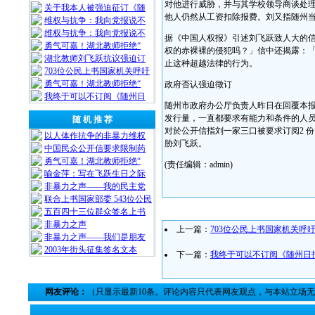
对他进行威胁，并与其学校领导商谈处
关于我本人被强迫征订《随
他人仍然从工资扣除报费。刘又指随州
维权与抗争：我向党报说不
维权与抗争：我向党报说不
据《中国人权报》引述刘飞跃致人大的
勇气可嘉！湖北教师拒绝“
权的赤裸裸的侵犯吗？」信中还揭露：
湖北教师刘飞跃抗议强迫订
止这种超越法律的行为。
703位公民上书国家机关呼吁
勇气可嘉！湖北教师拒绝“
政府否认强迫徵订
我终于可以不订阅《随州日
随州市政府办公厅负责人昨日在回覆本报
发行量，一直都要求有能力和条件的人员
随 机 推 荐
对於公开信指刘一家三口被要求订阅2 
以人体作抗争的非暴力维权
胁刘飞跃。
中国民众公开信要求限制药
勇气可嘉！湖北教师拒绝“
(责任编辑：admin)
喻金萍：写在飞跃生日之际
非暴力之声——我的民主党
联合上书国家部委 543位公民
五百四十三位群众签名上书
非暴力之声
上一篇：
703位公民上书国家机关呼
非暴力之声——我们是朋友
2003年街头征集签名文本
下一篇：
我终于可以不订阅《随州日
网友评论：
（只显示最新10条。评论内容只代表网友观点，与本站立场