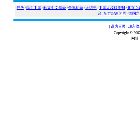
·
开放
·
民主中国
·
独立中文笔会
·
争鸣动向
·
大纪元
·
中国人权双周刊
·
北京之
台
·
新世纪新闻网
·
德国之
|
设为首页
|
加入收
Copyright ©
网址：w