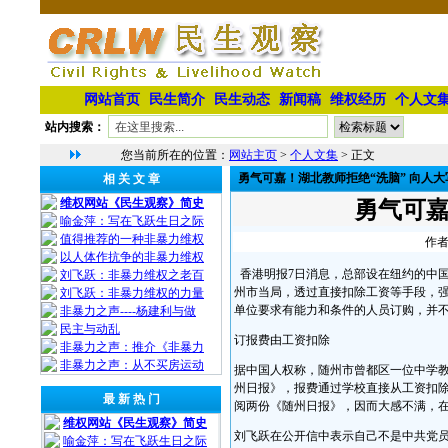
网站首页
民生简介
民生动态
新闻稿
维权经历
个人文
站内搜索：
您当前所在的位置：
网站主页
>
个人文集
> 正文
勇气可嘉！湖北教师拒绝“洗脑” 向人大
相 关 文 章
维权网站《民生观察》简史
勇气可嘉
喻金萍：写在飞跃生日之际
值得推荐的一种非暴力维权
作者
以人体作抗争的非暴力维权
香港明报7日消息，总部设在纽约的中
刘飞跃：非暴力维权之老百
州市当局，透过直接扣除工资等手段，
刘飞跃：非暴力维权的力量
单位要求有能力和条件的人员订购，并
非暴力之声----杨建利与做
民主与动乱
订报费由工资扣除
非暴力之声：推介《非暴力
非暴力之声：从不买房运动
据中国人权称，随州市曾都区一位中学
州日报》，报费通过学校直接从工资扣
最 新 热 门
阅两份《随州日报》，因而大感不满，
维权网站《民生观察》简史
刘飞跃在公开信中表示自己不是中共党
喻金萍：写在飞跃生日之际