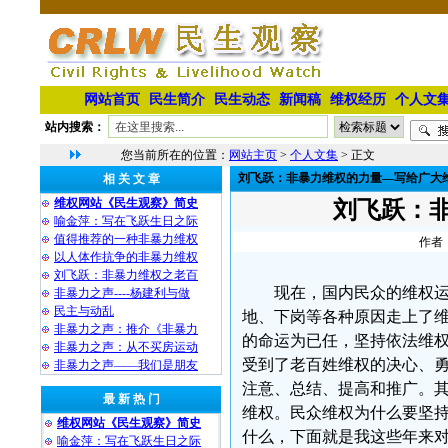
网站首页
民生简介
民生动态
新闻稿
维权经历
个人文
站内搜索：
您当前所在的位置：
网站主页
>
个人文集
> 正文
刘飞跃：非暴力维权的力量—写给广大
相 关 文 章
维权网站《民生观察》简史
刘飞跃：
喻金萍：写在飞跃生日之际
值得推荐的一种非暴力维权
作者：
以人体作抗争的非暴力维权
刘飞跃：非暴力维权之老百
现在，国内民众的维权
非暴力之声----杨建利与做
民主与动乱
地、下岗等各种原因走上了
非暴力之声：推介《非暴力
的命运为已任，坚持依法维
非暴力之声：从不买房运动
受到了老百姓维权的决心、
非暴力之声——我们是朋友
注意、总结、提高和推广。
最 新 热 门
维权。民众维权为什么要坚
维权网站《民生观察》简史
什么，下面就是我这些年来
喻金萍：写在飞跃生日之际