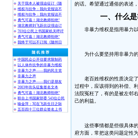
关于我本人被强迫征订《随
的话。希望通过通俗的表述
维权与抗争：我向党报说不
维权与抗争：我向党报说不
一、什么是
勇气可嘉！湖北教师拒绝“
湖北教师刘飞跃抗议强迫订
非暴力维权是指用暴力
703位公民上书国家机关呼吁
勇气可嘉！湖北教师拒绝“
我终于可以不订阅《随州日
随 机 推 荐
为什么要坚持用非暴力
中国民众公开信要求限制药
以人体作抗争的非暴力维权
非暴力之声——我的民主党
非暴力之声
老百姓维权的性质决定
非暴力之声——我们是朋友
过程中，应该得到的补偿、
2003年街头征集签名文本
勇气可嘉！湖北教师拒绝“
法院冤枉了，有的是被左邻
联合上书国家部委 543位公民
己的利益。
喻金萍：写在飞跃生日之际
五百四十三位群众签名上书
这些事情都是些很具体
府方面，常把这类问题定性为