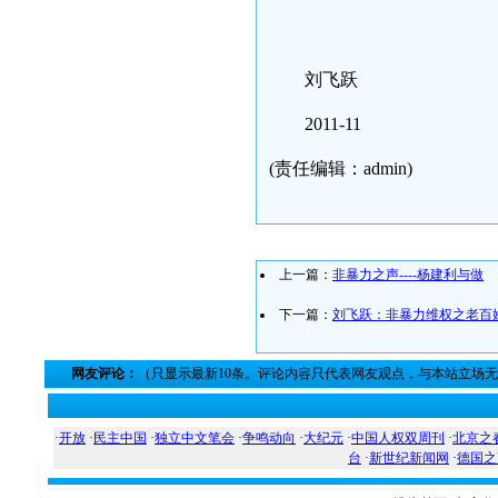
刘飞跃
2011-11
(责任编辑：admin)
上一篇：
非暴力之声----杨建利与做
下一篇：
刘飞跃：非暴力维权之老百
网友评论：
（只显示最新10条。评论内容只代表网友观点，与本站立场
·
开放
·
民主中国
·
独立中文笔会
·
争鸣动向
·
大纪元
·
中国人权双周刊
·
北京之
台
·
新世纪新闻网
·
德国之