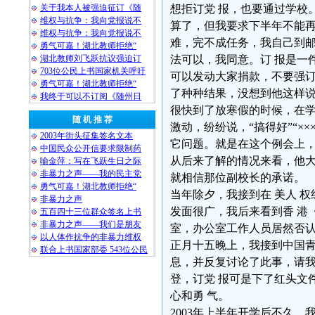
关于我本人被强迫征订《随
想拒订党 报，也要通过学校。
维权与抗争：我向党报说不
算了，但我要求下半年不能再
维权与抗争：我向党报说不
难，完不成任务，我自己到邮
勇气可嘉！湖北教师拒绝“
湖北教师刘飞跃抗议强迫订
法可以，我同意。订 报是一
703位公民上书国家机关呼吁
可以发动大家捐款，不要强订
勇气可嘉！湖北教师拒绝“
了种种结果，没想到他这样
我终于可以不订阅《随州日
很快到了放寒假的时候，在学
随 机 推 荐
激动，纷纷说，“搞得好”“×
2003年街头征集签名文本
它问题。就是在这个例会上
中国民众公开信要求限制药
从后来了解的情况来看，他大
喻金萍：写在飞跃生日之际
非暴力之声——我的民主党
就相信那位副校长的承诺。
勇气可嘉！湖北教师拒绝“
当年除夕，我接到在 美人 权
非暴力之声
发面很广，我后来看到香 港
五百四十三位群众签名上书
非暴力之声——我们是朋友
室，办公室工作人员居然否
以人体作抗争的非暴力维权
正月十五晚上，我接到中国
联合上书国家部委 543位公民
息，并反复讨论了此事，请我
登，订党 报可是下了红头文
心和勇 气。
2003年上半年开学后不久