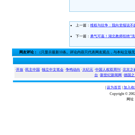
上一篇：
维权与抗争：我向党报说不
下一篇：
勇气可嘉！湖北教师拒绝“洗
网友评论：
（只显示最新10条。评论内容只代表网友观点，与本站立场
·
开放
·
民主中国
·
独立中文笔会
·
争鸣动向
·
大纪元
·
中国人权双周刊
·
北京之
台
·
新世纪新闻网
·
德国之
|
设为首页
|
加入收
Copyright ©
网址：w