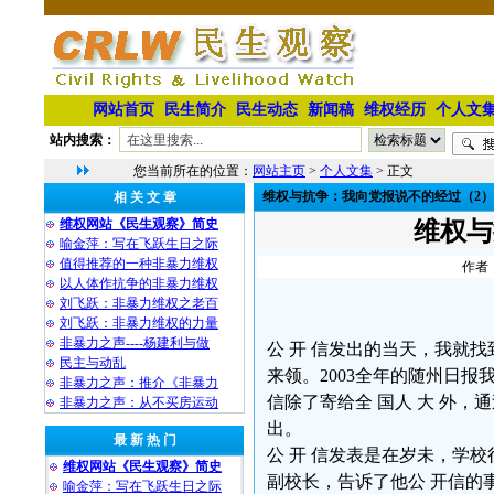
网站首页
民生简介
民生动态
新闻稿
维权经历
个人文
站内搜索：
您当前所在的位置：
网站主页
>
个人文集
> 正文
维权与抗争：我向党报说不的经过（2）
相 关 文 章
维权网站《民生观察》简史
维权与
喻金萍：写在飞跃生日之际
值得推荐的一种非暴力维权
作者：
以人体作抗争的非暴力维权
刘飞跃：非暴力维权之老百
刘飞跃：非暴力维权的力量
非暴力之声----杨建利与做
公 开 信发出的当天，我就
民主与动乱
来领。2003全年的随州日
非暴力之声：推介《非暴力
信除了寄给全 国人 大 外，
非暴力之声：从不买房运动
出。
最 新 热 门
公 开 信发表是在岁未，学
维权网站《民生观察》简史
副校长，告诉了他公 开信的
喻金萍：写在飞跃生日之际