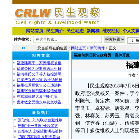
网站首页
民生简介
民生动态
新闻稿
维权经历
个人文
站内搜索：
您当前所在的位置：
网站主页
>
新闻稿件
> 正文
福建何宗旺状告政府另一案件开庭
相 关 文 章
福建陆惠平一家因维权被重
福
福建公民为纪斯尊送出生日
福清林氏父子等人被控涉黑
作者：
迎接严兴声出狱 数十访民被
福州张秀屏状告公安违法拘
【民生观察2018年7
福州张秀屏刑满出狱但健康
政府违法复核又一案件，于今
在京城福建大厦“快闪”而
州陈气、黄定杰、林匊娇、
秦永敏之兄秦永年发文状告
李良玉、卓智标、唐兆星、
最 新 热 门
强、林赛英、苏秀玉、黄碧
颜伯钧、刘兴联赴台避难希
钊、傅秀香（仙游）、伍梅
严防“十一共振”长沙警方
等四十多位维权人士到现场
四维权人士探望邵明亮被抓
“709”四家属削发明志誓为