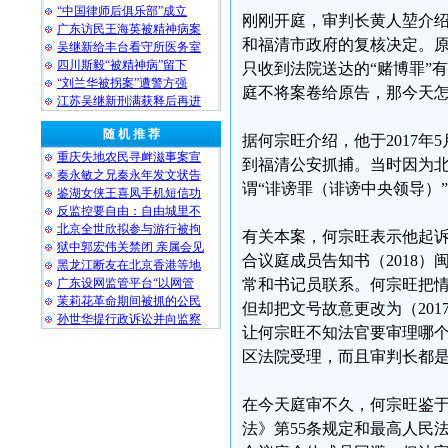
“中国律师后俱乐部”成立
刚刚开庭，审判长黄人堃介绍
广东访民王海英被精神病案
和福清市政府的复核决定。原
吴继新给丰台看守所医务室
四川斯毅“被精神病”留下
只收到法院送达的“赌博罪”
“刘兰华被拐案”遭警方强
庭不将案卷给原告，那今天
江苏吴继新刑满获释后再进
随 机 推 荐
据何宗旺介绍，他于2017年
重庆失地农民寻衅滋事案宣
到福清公安抓捕。当时因为北
秦永敏之兄秦永年发文状告
谓“诽谤罪（诽谤中央领导）”
鉴湖女侠王喜凤手机短信功
反监控要自由：自由城里不
北京全世欣拟参与游行被拘
有关本案，何宗旺表示他起诉
狱中郭宏伟关禁闭 亲属会见
合议庭成员告知书（2018）
黑龙江断友在北京香港等地
广东设网监管平台“以网管
常和书记员联系。何宗旺把
茉莉花革命期间被抓的公民
但却把文号故意更改为（201
孙世华提行政诉讼并向监察
让何宗旺不知法官要审理哪
区法院受理，而且审判长都
在今天庭审不久，何宗旺鉴
法》第55条规定和最高人民