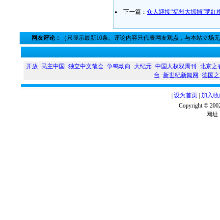
下一篇：
众人迎接“福州大抓捕”罗红
网友评论：
（只显示最新10条。评论内容只代表网友观点，与本站立场
·
开放
·
民主中国
·
独立中文笔会
·
争鸣动向
·
大纪元
·
中国人权双周刊
·
北京之
台
·
新世纪新闻网
·
德国之
|
设为首页
|
加入收
Copyright ©
网址：w