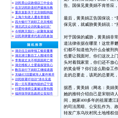
访民景山议政倡议三中全会
告。国保见黄美娟不肯答应
在京访民听圣经声援南乐教
重庆袁影关于北京朝阳拘留
上海六旬老人遭名誉侵权
最后，黄美娟正告国保说：“
四大银行下岗职工北京维权
保见状，就威胁黄美娟说：“
湖北武汉众访民集会纪念“
今明两天我们一起聚焦泉城
访民举牌要求代表访民参加
对于国保的威胁，黄美娟非常
道法律依据在哪里！这世界
随 机 推 荐
们都不知道他为什么会被刑
湖北伍立娟举报工银前董事
湖北潜江数百工人围堵市委
也要让我面对。你们这次上门
李青就丈夫不明原因死亡举
头对着我家里，你们还不放
湖北维权人士爱嘉探望良心
的奖金呀？你们这么勤奋工
数百农行下岗职工继续请愿
无锡413沈愛斌等人案件将开
走的总要走，该死的总要死，
访民联署吁信访“清仓见底
因一元车票被拘留的辽宁退
据悉，黄美娟（网名：美娟
付爱玲律师立案被法警包围
福州张华状告政府公安却不
她的推特介绍自己是宋朝诗人
间，她家400多年的祖屋遭
的司法黑暗、公安乱作为、政
转发广东乌坎村民土地维权信