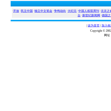
·
开放
·
民主中国
·
独立中文笔会
·
争鸣动向
·
大纪元
·
中国人权双周刊
·
北京之
台
·
新世纪新闻网
·
德国之
|
设为首页
|
加入收
Copyright ©
网址：w