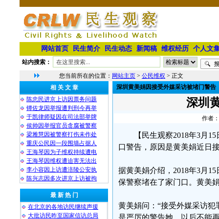
网站首页
民生简介
民生动态
新闻稿
维权经历
个人文
站内搜索：
您当前所在的位置：
网站主页
>
公民维权
> 正文
深圳黄美娟因接受外媒采访被堵门警告
相 关 文 章
陈忠民进京上访因票务问题
深圳
镡佐龙因举报遭判刑今再举
于凯律师疑因在司法部举牌
作者：
侯帅因举报官员贪腐被警察
梁雅慧因被警察打伤未作处
【民生观察2018年3
重庆公民因一段围墙占据人
口警告，原因是黄美娟近日
王海琴因为子维权持续遭电
王海琴因维权遭迫害无法出
李小容因上访遭涪陵公安执
据黄美娟介绍，2018年3月
陈兴志因多次进京上访被拘
保警察堵在了家门口。黄美娟
最 新 热 门
黄美娟问：“接受外媒采访犯
在北京的各地访民继续声援
大批访民昨至国家信访总局
是严厉的警告她，以后不能