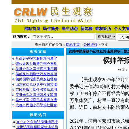
网站首页
民生简介
民生动态
新闻稿
维权经历
个人文
站内搜索：
您当前所在的位置：
网站主页
>
公民维权
> 正文
侯帅举报原镇书记张佳涛滥用职权干预
相 关 文 章
肖高升举报其服刑期间遭牢
侯帅举
镡佐龙因举报遭判刑今再举
吴世金实名举报官员滥用职
作者：民
侯帅反映领导贪污腐败等问
侯帅因举报官员贪腐被警察
【民生观察2025年1
山东女访民赵爽举报警察滥
委书记张佳涛非法将村支书
市民举报：喀什恶警联成网
权（1999年停产不再经营的
庹继光实名举报蒲发友滥用
吴伟江举报官员贪腐进京遭
万集体资产。村里一直没有
成都市民熊小琴举报社区官
部。近日，前村支书陈培豪
最 新 热 门
2021年，河南省荥阳市豫
在北京的各地访民继续声援
大批访民昨至国家信访总局
在2021年6月15日的村