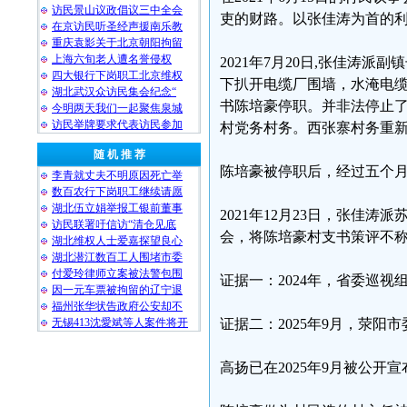
访民景山议政倡议三中全会
吏的财路。以张佳涛为首的
在京访民听圣经声援南乐教
重庆袁影关于北京朝阳拘留
上海六旬老人遭名誉侵权
2021年7月20日,张佳涛
四大银行下岗职工北京维权
下扒开电缆厂围墙，水淹电
湖北武汉众访民集会纪念“
书陈培豪停职。并非法停止
今明两天我们一起聚焦泉城
访民举牌要求代表访民参加
村党务村务。西张寨村务重
随 机 推 荐
陈培豪被停职后，经过五个
李青就丈夫不明原因死亡举
数百农行下岗职工继续请愿
湖北伍立娟举报工银前董事
2021年12月23日，张佳
访民联署吁信访“清仓见底
会，将陈培豪村支书策评不
湖北维权人士爱嘉探望良心
湖北潜江数百工人围堵市委
付爱玲律师立案被法警包围
证据一：2024年，省委巡视组
因一元车票被拘留的辽宁退
福州张华状告政府公安却不
无锡413沈愛斌等人案件将开
证据二：2025年9月，荥阳
高扬已在2025年9月被公