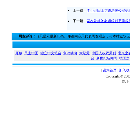
上一篇：
李小容因上访遭涪陵公安执
下一篇：
网友发起签名请求对尹建根
网友评论：
（只显示最新10条。评论内容只代表网友观点，与本站立场
·
开放
·
民主中国
·
独立中文笔会
·
争鸣动向
·
大纪元
·
中国人权双周刊
·
北京之
台
·
新世纪新闻网
·
德国之
|
设为首页
|
加入收
Copyright ©
网址：w