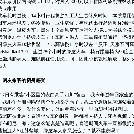
皮车票价仅为高铁1/3–1/2，对月入5000元以下群体构成刚性
费或家用
皮车耗时过长，14小时行程挤占打工人宝贵休息时间，本质是用
旧车厢环境差，冬冷夏热、卫生堪忧，与现代出行舒适度标准严
国春运「绿皮火车」爆火！？高铁空车运行没人搭…为省钱全挤
运倒退25年「挤绿皮车」！车厢人黏人、车掌踩椅背通行、还得
国绿皮火车10秒售罄！？比高铁慢11小时没差「反正1天赚不回
peishanliao1395：坐过28个小时的绿皮火车，椅背跟座椅为
上坐满躺满人，难以前往使用洗手间，因此小孩就地解放，整列
出去
、网友乘客的切身感受
月17日有乘客“小区里的表白高手四川”留言：我今年过年回家坐
，我那个车厢和隔壁两个车厢都挤满了，我上个厕所回来连站着
年前差不多，没什么变化，外面看着还行，里面却显得很老旧。
怒老阿姨北京：春运坐火车的时候一路都是人挤人，还有视频，
智布朗尼上海：这怎么能说是造谣呢，春运期间火车一直都很拥
绪摆渡人S江苏盐城：绿皮车人多又怎么了？就不能说吗？