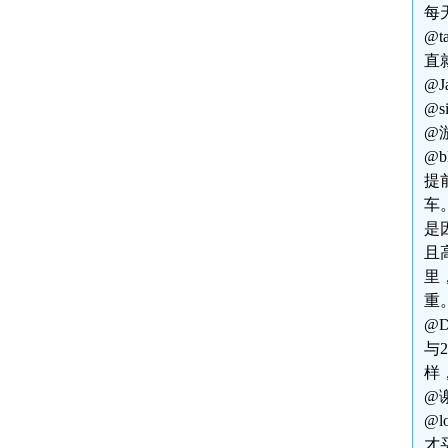
每
@
直
@
@
@
@
提
车
是
且
里
重。
@
与
样
@
@
才