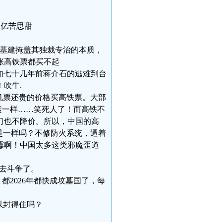
们亿苦思甜
派的基建掩盖其独裁专治的本质，
张高铁票都买不起
如七十几年前蒋介石的逃难到台
吹牛.
花比机票还贵的价格买高铁票。大部
运一样……笑死人了！而高铁不
们也不降价。所以，中国的高
是一样吗？不修防火系统，逼着
霉啊！中国太多这类邪魔歪道
们去斗争了。
，都2026年都快成坟墓国了，每
以封得住吗？