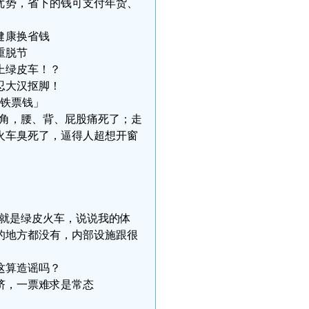
经济优势，省下的钱可支付年货、
健康换省钱
重脱节
上绿皮车！？
忍大汉抠脚！
高铁票钱」
90度直角，腰、背、屁股痛死了；走
火车臭死了，逼得人超想开窗
的就是绿皮火车，说说我的体
的地方都没有，内部设施跟很
这算造谣吗？
挤，一票难求是常态