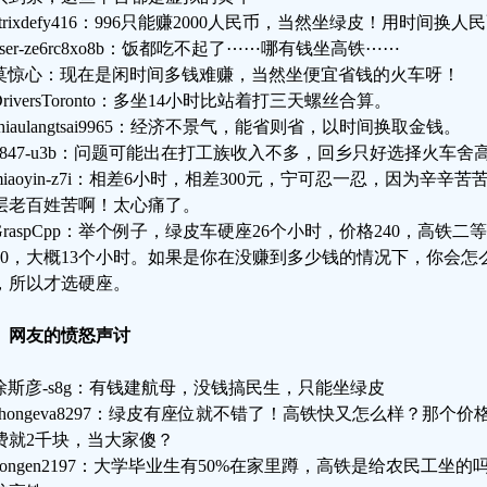
trixdefy416：996只能赚2000人民币，当然坐绿皮！用时间换人
ser-ze6rc8xo8b：饭都吃不起了⋯⋯哪有钱坐高铁⋯⋯
莫惊心：现在是闲时间多钱难赚，当然坐便宜省钱的火车呀！
riversToronto：多坐14小时比站着打三天螺丝合算。
hiaulangtsai9965：经济不景气，能省则省，以时间换取金钱。
2847-u3b：问题可能出在打工族收入不多，回乡只好选择火车舍
miaoyin-z7i：相差6小时，相差300元，宁可忍一忍，因为辛辛
层老百姓苦啊！太心痛了。
GraspCpp：举个例子，绿皮车硬座26个小时，价格240，高铁二等
400，大概13个小时。如果是你在没赚到多少钱的情况下，你会
，所以才选硬座。
、网友的愤怒声讨
徐斯彦-s8g：有钱建航母，没钱搞民生，只能坐绿皮
chongeva8297：绿皮有座位就不错了！高铁快又怎么样？那
费就2千块，当大家傻？
hongen2197：大学毕业生有50%在家里蹲，高铁是给农民工坐