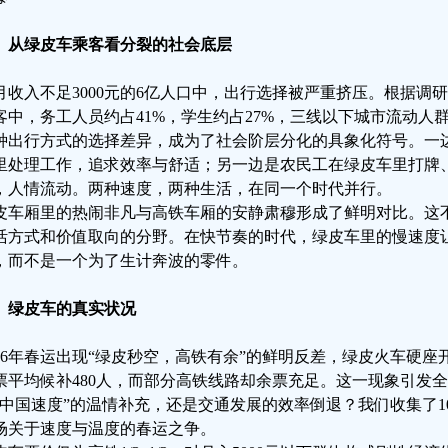
、从绿皮车乘客看分裂的社会底层
月收入不足3000元的6亿人口中，出行选择被严重挤压。根据调
客中，务工人员约占41%，学生约占27%，三线以下城市流动人
种出行方式的选择差异，成为了社会阶层分化的具象化符号。一
里处理工作，追求效率与舒适；另一边是农民工在绿皮车里打牌
，人情流动。两种速度，两种生活，在同一个时代并行。
皮车厢里的热闹非凡与高铁车厢的安静肃穆形成了鲜明对比。这
活方式和价值取向的分野。在快节奏的时代，绿皮车里的慢速度
，而不是一个为了生计奔波的零件。
、绿皮车的真实状况
026年春运出现“绿皮秒空，高铁有余”的鲜明反差，绿皮火车硬座开售
票平均候补480人，而部分高铁线路却余票充足。这一现象引发
“中国速度”的温情补充，还是交通发展的效率倒退？我们收集了10
场关于速度与温度的春运之争。