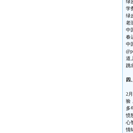
绿
学
绿
老
中
春
中
@
道
跳
四
2
验
多
愤
心
情