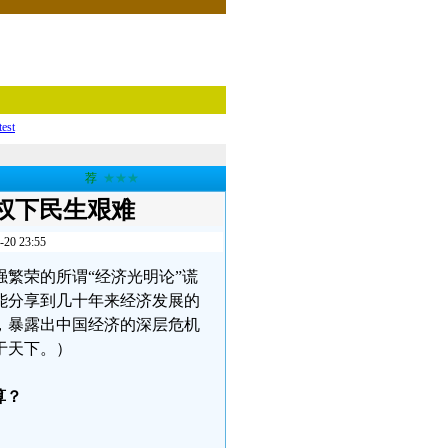
test
荐
★★★
权下民生艰难
 23:55
繁荣的所谓“经济光明论”谎
能分享到几十年来经济发展的
，暴露出中国经济的深层危机
于天下。）
算？