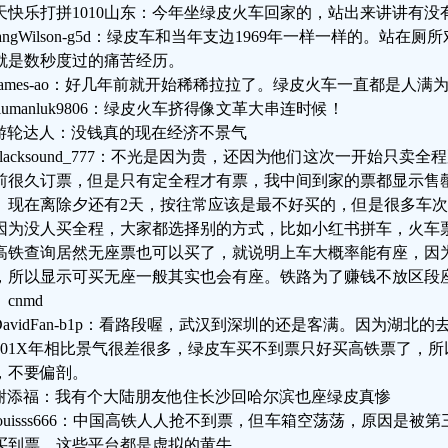
天快乐打拼1010山东：今年坐绿皮火车回家的，站出来讲讲有没
tangWilson-g5d：绿皮车和当年支边1969年一样一样的。站在
就是数秒度过的痛苦经历。
James-ao：好几年前就开始稀稀拉拉了。绿皮火车一直都是人
siumanluk9806：绿皮火车挤得像文革大串连时候！
游轮达人：没钱真的现在经济不景气
blacksound_777：不光是因为贵，还因为他们这次一开始只
前很久订票，但是只有定全程才有票，我中间到家的票都显示售
。现在离除夕还有2天，按往常应该是最不好买的，但是很多车
因为没人买全程，大家都选择别的方式，比如小红书拼车，火车
高铁查询居然无座票也可以买了，就说明上车大概率能有座，因
，所以显示可买无座一般其实也会有座。铁路为了赚钱不放区段
cnmd
DavidFan-b1p：看路段喔，武汉到深圳的还是客满。因为湖
201X年相比景气很差很多，绿皮车买不到票只好买高铁票了，
，不要偏剖。
谢添福：我有个大陆朋友他住长沙回哈尔滨也座绿皮真惨
louisss666：中国高铁人人抢不到票，但车箱空荡荡，原因是
买到票，这些平台都是虚拟的黄牛