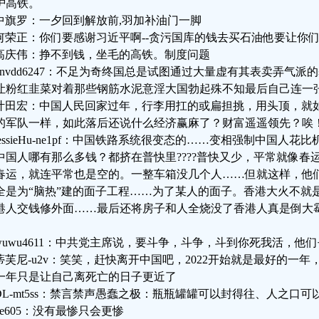
护高铁。
中旗罗：一夕回到解放前,羽加补油门一脚
何荣正：你们要感谢习近平啊--贪污国库的钱去买石油他要让你
高庆伟：挣不到钱，坐毛的高铁。制度问题
bnvdd6247：不足为奇终国总是试图通过大量虚有其表卖弄气
让粉红韭菜对着那些钢筋水泥意淫大国勃起殊不知最后自己连一
叶田宏：中国人民回家过年，行李用扛的或扁担挑，用头顶，就
的军队一样，如此落后还说什么经济赢麻了？财富遥遥领先？唉！
jessieHu-ne1pf：中国铁路系统很变态的……变相强制中国人
中国人哪有那么多钱？都挤在普快里????普快又少，平常就像春
春运，就连平常也是空的。一整车箱没几个人……但就这样，他
全是为“脑热”建的面子工程……为了某人的面子。香港大火不就
港人交钱修外面……最后还将房子和人全烧没了香港人真是倒大
wuwu4611：中共党主席说，要斗争，斗争，斗到你死我活，他
蒂芙尼-u2v：笑笑，赶快离开中国吧，2022开始就是最好的一年
一年只是让自己离死亡的日子更近了
DL-mt5ss：禁言禁声愚蠢之极：瓶瓶罐罐可以封得往、人之口可
jie605：没有最惨只会更惨