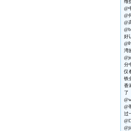
维
@
@
@
@
好
@
湾
@
分
仅
铁
香
了
@
@
过
@
@