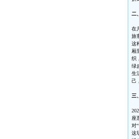
二
在
旅
这
厢
织
绿
生
己
三
2
座
对
这