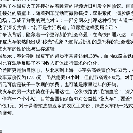
段男子在绿皮火车连接处站着睡着的视频近日引发全网热议。画
连接处的墙壁上，随着列车晃动而微微摇摆，双眼紧闭，满脸疲
论场，形成了鲜明的观点对立：一部分网友批评这种行为“占道”“
达了深切共情：“若不是生活所迫，谁愿意这样委屈自己？”
种争议背后，隐藏着一个更深刻的社会命题：在高铁四通八达、时
绿皮火车依然能出现“秒光”现象？这背后折射的是怎样的社会现
皮火车的性价比与生存逻辑
据显示，春运期间绿皮车的超员率常常达到138%，而同线路高铁
对比直观地反映了不同收入群体出行需求的分化。
价差距更是触目惊心。从北京到上海，G字头高铁票价为553元，行
皮车票价仅为177.5元，虽然需要19小时，但能节省近400元。
百元可能是孩子一学期的学费，也可能是家里过年的开销。
皮火车的另一大优势在于其通达性。它像铁路的“毛细血管”，深
，停靠一个个小站。目前全国仍保留81对公益性“慢火车”，覆盖2
价仅1元。对于背着蛇皮袋返乡的农民工来说，绿皮火车能一站
的麻烦。
爆