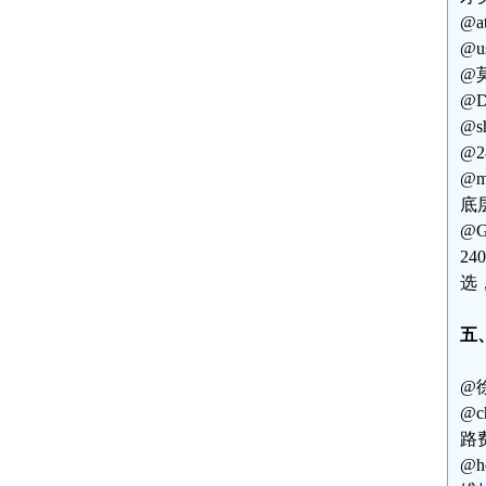
@a
@u
@
@D
@s
@
@
底
@
2
选
五
@
@
路
@