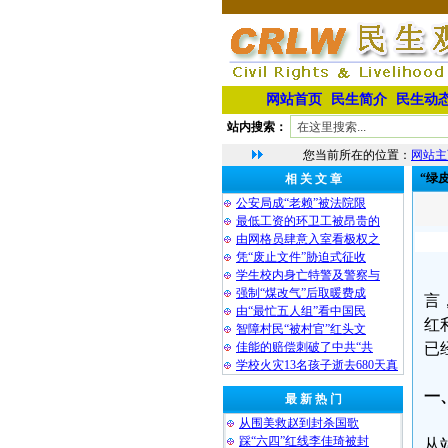
网站首页
民生简介
民生动
站内搜索：
您当前所在的位置：
网站主
“绿
相 关 文 章
公安局成“老赖”被法院限
最低工资的环卫工被昂贵的
由网格员肆意入室看极权之
凭“废止文件”胁迫式征收
学生校内身亡特警及警察与
强制“煤改气”后取暖费成
言
由“最忙五人组”看中国民
红
智障村民“被村官”红头文
佳能的赔偿刺破了中共“共
已
学校火灾13名孩子逝去680天真
一
最 新 热 门
从围美救赵到封杀国歌
踩“六四”红线李佳琦被封
从