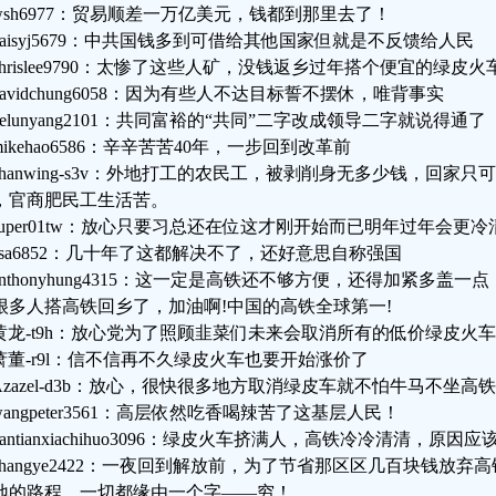
wsh6977：贸易顺差一万亿美元，钱都到那里去了！
daisyj5679：中共国钱多到可借给其他国家但就是不反馈给人民
chrislee9790：太惨了这些人矿，没钱返乡过年搭个便宜的绿皮
davidchung6058：因为有些人不达目标誓不摆休，唯背事实
delunyang2101：共同富裕的“共同”二字改成领导二字就说得通了
ikehao6586：辛辛苦苦40年，一步回到改革前
chanwing-s3v：外地打工的农民工，被剥削身无多少钱，回家
，官商肥民工生活苦。
super01tw：放心只要习总还在位这才刚开始而已明年过年会更冷
asa6852：几十年了这都解决不了，还好意思自称强国
anthonyhung4315：这一定是高铁还不够方便，还得加紧多盖
很多人搭高铁回乡了，加油啊!中国的高铁全球第一!
黄龙-t9h：放心党为了照顾韭菜们未来会取消所有的低价绿皮火
萧董-r9l：信不信再不久绿皮火车也要开始涨价了
Azazel-d3b：放心，很快很多地方取消绿皮车就不怕牛马不坐
wangpeter3561：高层依然吃香喝辣苦了这基层人民！
kantianxiachihuo3096：绿皮火车挤满人，高铁冷冷清清，原
zhangye2422：一夜回到解放前，为了节省那区区几百块钱放
地的路程，一切都缘由一个字——穷！