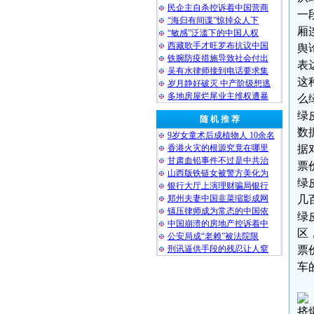
民企主自杀控诉着中国营商
一
“海归有间谍”惊掉众人下
厢
“敏感”泛滥下的中国人权
西藏歌手才旺罗布抗议中国
舆
铁腕防疫措施导致社会付出
表
吴有水律师接到电话要求集
这
岁月静好破灭 中产阶级想逃
多地房屋烂尾业主维权遭暴
么
绿
随 机 推 荐
数
9岁女童术后成植物人 10余名
香港火灾的根源究竟在哪里
据
甘肃血铅事件不过是中共治
票
山西版铁链女被警方美化为
绿
银行大厅上演理财骗局银行
郑州夫妻中国韭菜缩影成网
几
镇压律师成为常态的中国依
绿
中国崩溃的房地产控诉着中
区
公安局成“老赖”被法院限
刑讯逼供手段的残忍让人窒
票
车
挤