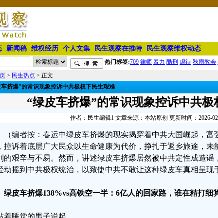
态
新闻稿
维权经历
个人文集
民生观察在推特
民生观察维权动态
热门标签:
709
律师
暴力
酷刑
虐待
秋雨教会
页
>
民生热点
> 正文
皮车挤爆”的常识现象控诉中共极权下民生艰难
“绿皮车挤爆”的常识现象控诉中共极
作者：民生编辑1 文章来源：本站原创 更新时间：2026-02-20
（编者按：春运中绿皮车挤爆的现实揭穿着中共大国崛起，富强
，控诉着底层广大民众以生命健康为代价，挣扎于返乡旅途，未
利的艰辛与不易。然而，讲述绿皮车挤爆居然被中共定性成造谣
经动摇到中共极权统治，以致使中共不敢让这种绿皮车真相呈现
、绿皮车挤爆138%vs高铁空一半：6亿人的回家路，谁在精打细
站着睡觉的男子说起