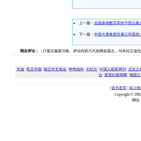
上一篇：
全国各地数百军转干部云集
下一篇：
中国大唐集团甘肃公司退役
网友评论：
（只显示最新10条。评论内容只代表网友观点，与本站立场
·
开放
·
民主中国
·
独立中文笔会
·
争鸣动向
·
大纪元
·
中国人权双周刊
·
北京之
台
·
新世纪新闻网
·
德国之
|
设为首页
|
加入收
Copyright ©
网址：w