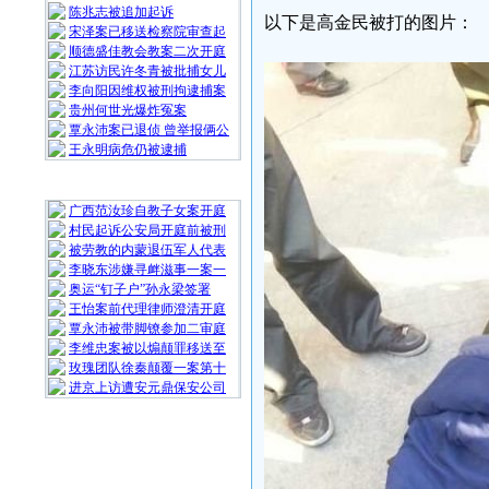
陈兆志被追加起诉
以下是高金民被打的图片：
宋泽案已移送检察院审查起
顺德盛佳教会教案二次开庭
江苏访民许冬青被批捕女儿
李向阳因维权被刑拘逮捕案
贵州何世光爆炸冤案
覃永沛案已退侦 曾举报俩公
王永明病危仍被逮捕
随 机 推 荐
广西范汝珍自教子女案开庭
村民起诉公安局开庭前被刑
被劳教的内蒙退伍军人代表
李晓东涉嫌寻衅滋事一案一
奥运“钉子户”孙永梁签署
王怡案前代理律师澄清开庭
覃永沛被带脚镣参加二审庭
李维忠案被以煽颠罪移送至
玫瑰团队徐秦颠覆一案第十
进京上访遭安元鼎保安公司