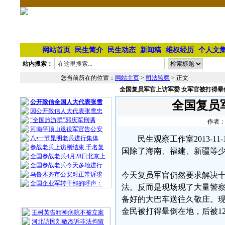
网站首页
民生简介
民生动态
新闻稿
维权经历
个人文
站内搜索：
您当前所在的位置：
网站主页
>
司法监察
> 正文
全国复员军官上访军委 女军官被打得晕
相 关 文 章
公开致信全国人大代表张雪
全国复员
因公开致信人大代表张雪忠
“全国旅游群”郭庆军刑满
作者：
河南平顶山退役军官告公安
八•一节昆明老兵进行集体
民生观察工作室2013-
参战老兵上访刚结束 千名复
国除了海南、福建、新疆等
全国参战老兵4月28日北京上
全国参战老兵今天多地进行
乌鲁木齐市公安对正常诉求
今天复员军官仍然要求解决
全国企业军转干部的呼声：
法。反而是现场现了大量警
备好的大巴车送往久敬庄。
最 新 热 门
金民被打得晕倒在地，后被1
王树英告精神病院不被立案
河北访民刘敏杰诉非法拘留