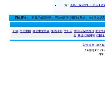
下一篇：
长春工业锅炉厂下岗职工市
网友评论：
（只显示最新10条。评论内容只代表网友观点，与本站立场
·
开放
·
民主中国
·
独立中文笔会
·
争鸣动向
·
大纪元
·
中国人权双周刊
·
北京之
台
·
新世纪新闻网
·
德国之
|
设为首页
|
加入收
Copyright ©
网址：w