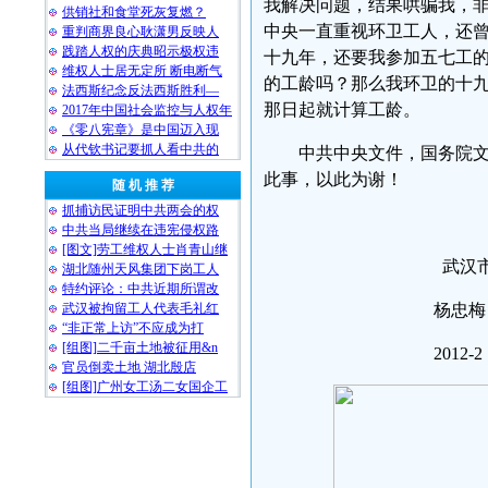
我解决问题，结果哄骗我，非
供销社和食堂死灰复燃？
中央一直重视环卫工人，还
重判商界良心耿潇男反映人
践踏人权的庆典昭示极权违
十九年，还要我参加五七工
维权人士居无定所 断电断气
的工龄吗？那么我环卫的十
法西斯纪念反法西斯胜利—
那日起就计算工龄。
2017年中国社会监控与人权年
《零八宪章》是中国迈入现
从代钦书记要抓人看中共的
中共中央文件，国务院文件
此事，以此为谢！
随 机 推 荐
抓捕访民证明中共两会的权
中共当局继续在违宪侵权路
[图文]劳工维权人士肖青山继
武汉市江汉
湖北随州天风集团下岗工人
特约评论：中共近期所谓改
武汉被拘留工人代表毛礼红
杨忠梅 电话：15
“非正常上访”不应成为打
[组图]二千亩土地被征用&n
2012-2
官员倒卖土地 湖北殷店
[组图]广州女工汤二女国企工