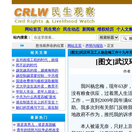
网站首页
民生简介
民生动态
新闻稿
维权经历
个人文
站内搜索：
您当前所在的位置：
网站主页
>
声明与报告
> 正文
[图文]武汉环卫工人杨忠梅工作十九年
相 关 文 章
反对政绩工程的时代，政绩
[图文]武
死不起的时代
越筑越高的墙，越难掩饰的
作者：
越控制越需要控制：中共维
国道收费潮与极权汲取极限
我叫杨忠梅，现年63岁，
北大毕业生送外卖，教育不
年轻人失业、老年人就业：
没有粮食供应，过着黑人生活。
中共为什么再度高喊“新长
工作，一直到2009年因年
谁在制造舌尖上的不安全？
助。我多次到有关部门反映
她们的苦难与下沉：谁在制
地政府不作为，推托我的诉
最 新 热 门
谁是真男儿，谁是真国贼
本人被逼无奈，只好上
青年的愤怒与抗争必然改变