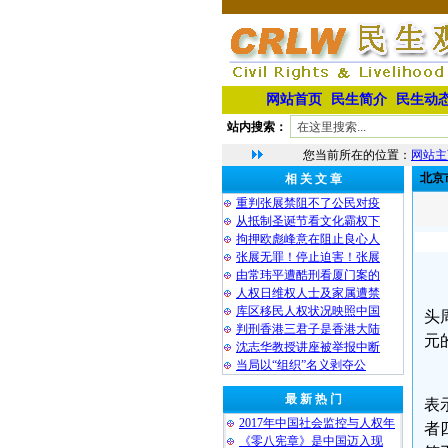
网站首页
民生简介
民生动
站内搜索：
您当前所在的位置：
网站主
北京
相 关 文 章
重判张展禁阻不了公民对疫
从抵制圣诞节看文化霸权下
拘押欧彪峰意在阻止良心人
张展无罪！停止迫害！张展
由常玮平遭酷刑看厦门案的
人权日维权人士及家属遭禁
库区移民人权状况映照中国
头
判刑香港三君子是香港大陆
元
沈志华教授讲座被举报中断
当局以“组织”名义剥夺公
最 新 热 门
表
2017年中国社会监控与人权年
者
《零八宪章》是中国迈入现