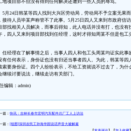
工地项目部不但没有得到任何解决还遭到一些人员的辱骂。
5月24日韩某等四人找到大兴区劳动局，劳动局不予立案无果
，接待人员毕某声称管不了此事。5月25日四人又来到市政府信
目部找相关人员解决，而事后得知，此人电话并没有打，也没有找
午，四人又来到项目部找到任经理，这时才得知周某不但是包工
。
任经理在了解事情之后，当事人四人和包工头周某均证实此事
没有任何表示，身份证也没有归还当事者四人。为此，韩某等四
续索要身份证。四个人纷纷表示，不给工资就说不过去了，为什
会继续讨要说法，继续走访有关部门。
任编辑：admin)
一篇：
快讯：吉林长春市宏明汽车配件总厂工人上访法
一篇：
[组图]深圳农民工孙海华因说话声音大被解雇
【
发表评论
】【
加入收藏