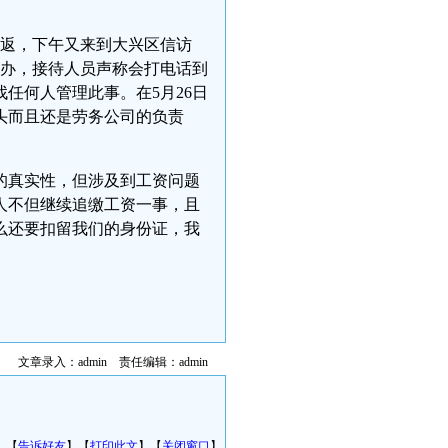
而返，下午又来到大兴区信访
访办，接待人员声称会打电话到
任何人管理此事。在5月26日
头而且还是劳务公司的负责
的真实性，但涉及到工资问题
人不但继续追缴工资一事，且
么还要扣留我们的身份证，我
文章录入：admin 责任编辑：admin
】【
告诉好友
】【
打印此文
】【
关闭窗口
】