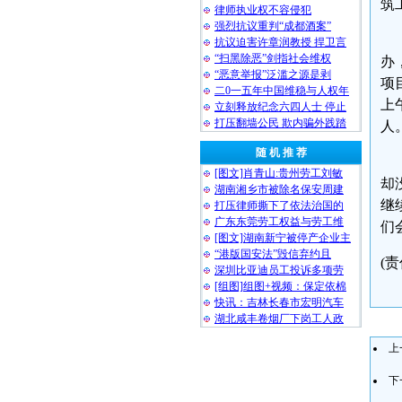
筑
律师执业权不容侵犯
强烈抗议重判“成都酒案”
抗议迫害许章润教授 捍卫言
“扫黑除恶”剑指社会维权
办
“恶意举报”泛滥之源是剥
项
二0一五年中国维稳与人权年
上
立刻释放纪念六四人士 停止
打压翻墙公民 欺内骗外践踏
人
随 机 推 荐
[图文]肖青山:贵州劳工刘敏
却
湖南湘乡市被除名保安周建
继
打压律师撕下了依法治国的
广东东莞劳工权益与劳工维
们
[图文]湖南新宁被停产企业主
“港版国安法”毁信弃约且
(责
深圳比亚迪员工投诉多项劳
[组图]组图+视频：保定依棉
快讯：吉林长春市宏明汽车
湖北咸丰卷烟厂下岗工人政
上
下