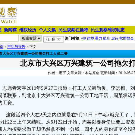
态
新闻稿
维权经历
个人文集
民生观察在推特
民生观察维权动态
热门标签:
709
律师
暴力
酷刑
虐待
秋雨教会
页
>
声明与报告
> 正文
市大兴区万兴建筑一公司拖欠打工人员工资
北京市大兴区万兴建筑一公司拖欠
作者：宏宇 文章来源：本站原创 更新时间：2010-05-27 1
志愿者宏宇2010年5月27日报道：打工人员韩尚俊、李远树
周某联系，到北京市大兴区万兴建筑一公司工地干活，周某承诺完
的工资。
这段活四个人在2天之内也就是在
5月21日下午4点就完工了
示让22日上午来结账。从5月22日开始，周某以要身份证要工资
四人均按要求做了却仍然拿不到一分钱，四个人的身份证至今没