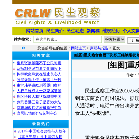
网站首页
民生简介
民生动态
新闻稿
维权经历
个人文
站内搜索：
您当前所在的位置：
网站主页
>
声明与报告
> 正文
[组图]重庆粮食集团下岗职工继续维权 
相 关 文 章
重判张展禁阻不了公民对疫
[组图]
从抵制圣诞节看文化霸权下
拘押欧彪峰意在阻止良心人
作者：民
张展无罪！停止迫害！张展
由常玮平遭酷刑看厦门案的
民生观察工作室2010-
人权日维权人士及家属遭禁
库区移民人权状况映照中国
到重庆商委门前讨说法。据
判刑香港三君子是香港大陆
人通话时，电话中传出响亮
沈志华教授讲座被举报中断
食工人“要吃饭”。
当局以“组织”名义剥夺公
最 新 热 门
2017年中国社会监控与人权年
《零八宪章》是中国迈入现
重庆粮食系统共有数千