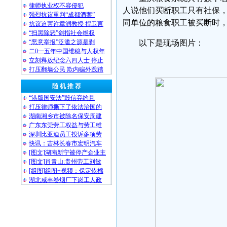
律师执业权不容侵犯
人说他们买断职工只有社保
强烈抗议重判“成都酒案”
同单位的粮食职工被买断时
抗议迫害许章润教授 捍卫言
“扫黑除恶”剑指社会维权
“恶意举报”泛滥之源是剥
以下是现场图片：
二0一五年中国维稳与人权年
立刻释放纪念六四人士 停止
打压翻墙公民 欺内骗外践踏
随 机 推 荐
“港版国安法”毁信弃约且
打压律师撕下了依法治国的
湖南湘乡市被除名保安周建
广东东莞劳工权益与劳工维
深圳比亚迪员工投诉多项劳
快讯：吉林长春市宏明汽车
[图文]湖南新宁被停产企业主
[图文]肖青山:贵州劳工刘敏
[组图]组图+视频：保定依棉
湖北咸丰卷烟厂下岗工人政