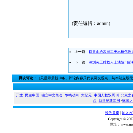
(责任编辑：admin)
上一篇：
肖青山给农民工王思椿代理
下一篇：
深圳劳工维权人士法院门前
网友评论：
（只显示最新10条。评论内容只代表网友观点，与本站立场
·
开放
·
民主中国
·
独立中文笔会
·
争鸣动向
·
大纪元
·
中国人权双周刊
·
北京之
台
·
新世纪新闻网
·
德国之
|
设为首页
|
加入收
Copyright ©
网址：www.msg